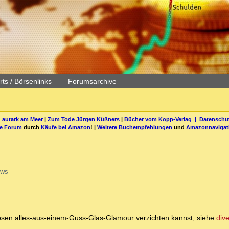
ts / Börsenlinks
Forumsarchive
 autark am Meer
|
Zum Tode Jürgen Küßners
|
Bücher vom Kopp-Verlag |
Datenschut
be Forum
durch
Käufe bei Amazon
! |
Weitere Buchempfehlungen
und
Amazonnavigat
ews
osen alles-aus-einem-Guss-Glas-Glamour verzichten kannst, siehe
div