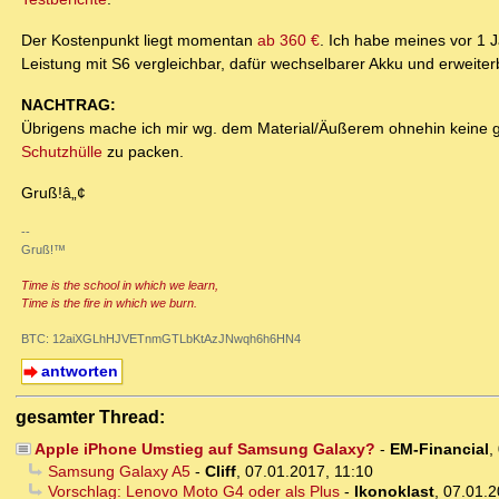
Der Kostenpunkt liegt momentan
ab 360 €
. Ich habe meines vor 1 J
Leistung mit S6 vergleichbar, dafür wechselbarer Akku und erweiter
NACHTRAG:
Übrigens mache ich mir wg. dem Material/Äußerem ohnehin keine 
Schutzhülle
zu packen.
Gruß!â„¢
--
Gruß!™
Time is the school in which we learn,
Time is the fire in which we burn.
BTC: 12aiXGLhHJVETnmGTLbKtAzJNwqh6h6HN4
antworten
gesamter Thread:
Apple iPhone Umstieg auf Samsung Galaxy?
-
EM-Financial
,
Samsung Galaxy A5
-
Cliff
,
07.01.2017, 11:10
Vorschlag: Lenovo Moto G4 oder als Plus
-
Ikonoklast
,
07.01.2