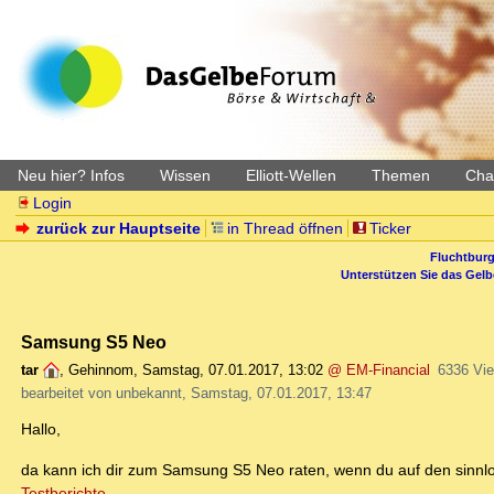
Neu hier? Infos
Wissen
Elliott-Wellen
Themen
Char
Login
zurück zur Hauptseite
in Thread öffnen
Ticker
Fluchtburg
Unterstützen Sie das Gel
Samsung S5 Neo
tar
,
Gehinnom
,
Samstag, 07.01.2017, 13:02
@ EM-Financial
6336 Vi
bearbeitet von unbekannt, Samstag, 07.01.2017, 13:47
Hallo,
da kann ich dir zum Samsung S5 Neo raten, wenn du auf den sinnl
Testberichte
.