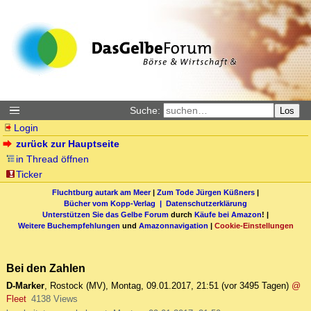
Suche:
Los
Login
zurück zur Hauptseite
in Thread öffnen
Ticker
Fluchtburg autark am Meer
|
Zum Tode Jürgen Küßners
|
Bücher vom Kopp-Verlag |
Datenschutzerklärung
Unterstützen Sie das Gelbe Forum
durch
Käufe bei Amazon
! |
Weitere Buchempfehlungen
und
Amazonnavigation
|
Cookie-Einstellungen
Bei den Zahlen
D-Marker
,
Rostock (MV)
,
Montag, 09.01.2017, 21:51
(vor 3495 Tagen)
@
Fleet
4138 Views