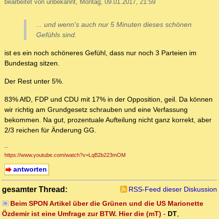
bearbeitet von unbekannt, Montag, 09.01.2017, 21:59
... und wenn's auch nur 5 Minuten dieses schönen
Gefühls sind.
ist es ein noch schöneres Gefühl, dass nur noch 3 Parteien im
Bundestag sitzen.
Der Rest unter 5%.
83% AfD, FDP und CDU mit 17% in der Opposition, geil. Da können
wir richtig am Grundgesetz schrauben und eine Verfassung
bekommen. Na gut, prozentuale Aufteilung nicht ganz korrekt, aber
2/3 reichen für Änderung GG.
--
https://www.youtube.com/watch?v=LqB2b223mOM
antworten
gesamter Thread:
RSS-Feed dieser Diskussion
Beim SPON Artikel über die Grünen und die US Marionette
Özdemir ist eine Umfrage zur BTW. Hier die (mT)
-
DT
,