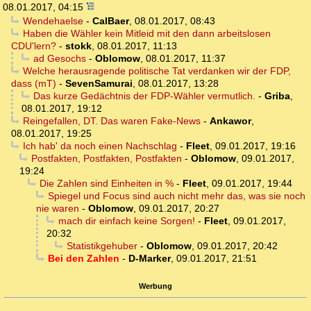
08.01.2017, 04:15
Wendehaelse
-
CalBaer
,
08.01.2017, 08:43
Haben die Wähler kein Mitleid mit den dann arbeitslosen
CDU'lern?
-
stokk
,
08.01.2017, 11:13
ad Gesochs
-
Oblomow
,
08.01.2017, 11:37
Welche herausragende politische Tat verdanken wir der FDP,
dass (mT)
-
SevenSamurai
,
08.01.2017, 13:28
Das kurze Gedächtnis der FDP-Wähler vermutlich.
-
Griba
,
08.01.2017, 19:12
Reingefallen, DT. Das waren Fake-News
-
Ankawor
,
08.01.2017, 19:25
Ich hab' da noch einen Nachschlag
-
Fleet
,
09.01.2017, 19:16
Postfakten, Postfakten, Postfakten
-
Oblomow
,
09.01.2017,
19:24
Die Zahlen sind Einheiten in %
-
Fleet
,
09.01.2017, 19:44
Spiegel und Focus sind auch nicht mehr das, was sie noch
nie waren
-
Oblomow
,
09.01.2017, 20:27
mach dir einfach keine Sorgen!
-
Fleet
,
09.01.2017,
20:32
Statistikgehuber
-
Oblomow
,
09.01.2017, 20:42
Bei den Zahlen
-
D-Marker
,
09.01.2017, 21:51
Werbung