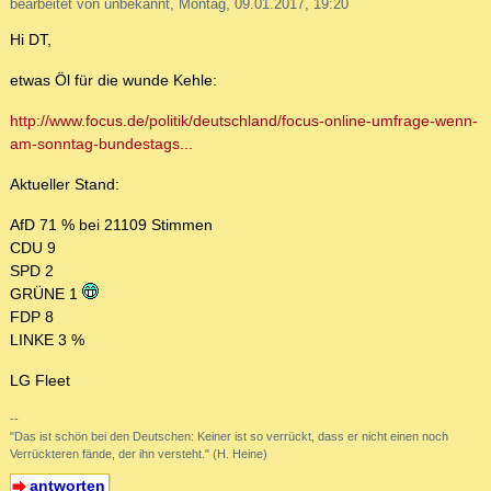
bearbeitet von unbekannt, Montag, 09.01.2017, 19:20
Hi DT,
etwas Öl für die wunde Kehle:
http://www.focus.de/politik/deutschland/focus-online-umfrage-wenn-
am-sonntag-bundestags...
Aktueller Stand:
AfD 71 % bei 21109 Stimmen
CDU 9
SPD 2
GRÜNE 1
FDP 8
LINKE 3 %
LG Fleet
--
"Das ist schön bei den Deutschen: Keiner ist so verrückt, dass er nicht einen noch
Verrückteren fände, der ihn versteht." (H. Heine)
antworten