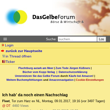
Suche:
Los
Login
zurück zur Hauptseite
in Thread öffnen
Ticker
Fluchtburg autark am Meer
|
Zum Tode Jürgen Küßners
|
Bücher vom Kopp-Verlag |
Datenschutzerklärung
Unterstützen Sie das Gelbe Forum
durch
Käufe bei Amazon
! |
Weitere Buchempfehlungen
und
Amazonnavigation
|
Cookie-Einstellungen
Ich hab' da noch einen Nachschlag
Fleet
,
Tor zum Harz ex NL
,
Montag, 09.01.2017, 19:16
(vor 3497 Tagen)
@ DT
4460 Views