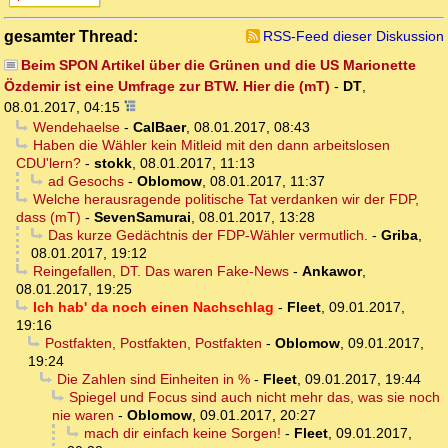
gesamter Thread:
RSS-Feed dieser Diskussion
Beim SPON Artikel über die Grünen und die US Marionette
Özdemir ist eine Umfrage zur BTW. Hier die (mT)
-
DT
,
08.01.2017, 04:15
Wendehaelse
-
CalBaer
,
08.01.2017, 08:43
Haben die Wähler kein Mitleid mit den dann arbeitslosen
CDU'lern?
-
stokk
,
08.01.2017, 11:13
ad Gesochs
-
Oblomow
,
08.01.2017, 11:37
Welche herausragende politische Tat verdanken wir der FDP,
dass (mT)
-
SevenSamurai
,
08.01.2017, 13:28
Das kurze Gedächtnis der FDP-Wähler vermutlich.
-
Griba
,
08.01.2017, 19:12
Reingefallen, DT. Das waren Fake-News
-
Ankawor
,
08.01.2017, 19:25
Ich hab' da noch einen Nachschlag
-
Fleet
,
09.01.2017,
19:16
Postfakten, Postfakten, Postfakten
-
Oblomow
,
09.01.2017,
19:24
Die Zahlen sind Einheiten in %
-
Fleet
,
09.01.2017, 19:44
Spiegel und Focus sind auch nicht mehr das, was sie noch
nie waren
-
Oblomow
,
09.01.2017, 20:27
mach dir einfach keine Sorgen!
-
Fleet
,
09.01.2017,