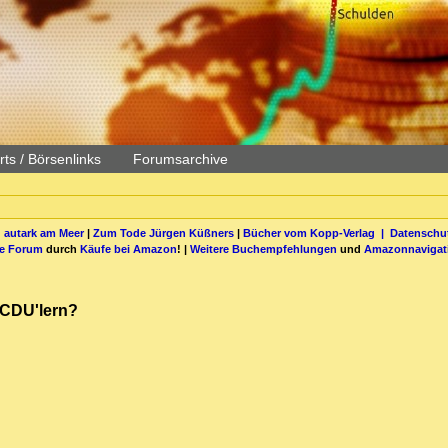
ts / Börsenlinks
Forumsarchive
 autark am Meer
|
Zum Tode Jürgen Küßners
|
Bücher vom Kopp-Verlag |
Datenschut
be Forum
durch
Käufe bei Amazon
! |
Weitere Buchempfehlungen
und
Amazonnavigat
 CDU'lern?