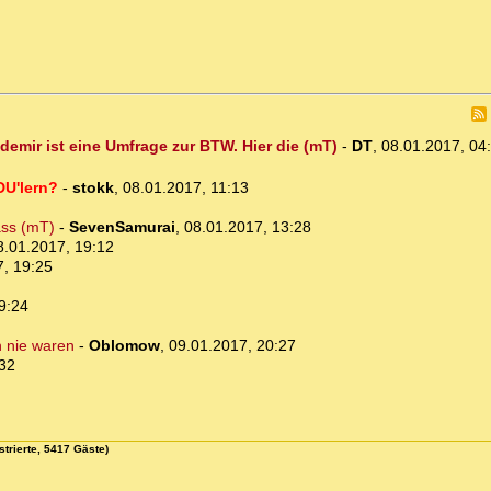
emir ist eine Umfrage zur BTW. Hier die (mT)
-
DT
,
08.01.2017, 04
DU'lern?
-
stokk
,
08.01.2017, 11:13
ass (mT)
-
SevenSamurai
,
08.01.2017, 13:28
8.01.2017, 19:12
7, 19:25
9:24
h nie waren
-
Oblomow
,
09.01.2017, 20:27
:32
strierte, 5417 Gäste)