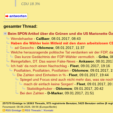
CDU 18.3%
antworten
gesamter Thread:
Beim SPON Artikel über die Grünen und die US Marionette Özd
Wendehaelse
-
CalBaer
,
08.01.2017, 08:43
Haben die Wähler kein Mitleid mit den dann arbeitslosen C
ad Gesochs
-
Oblomow
,
08.01.2017, 11:37
Welche herausragende politische Tat verdanken wir der FDP, d
Das kurze Gedächtnis der FDP-Wähler vermutlich.
-
Griba
,
0
Reingefallen, DT. Das waren Fake-News
-
Ankawor
,
08.01.201
Ich hab' da noch einen Nachschlag
-
Fleet
,
09.01.2017, 19:16
Postfakten, Postfakten, Postfakten
-
Oblomow
,
09.01.2017, 1
Die Zahlen sind Einheiten in %
-
Fleet
,
09.01.2017, 19:44
Spiegel und Focus sind auch nicht mehr das, was sie noc
mach dir einfach keine Sorgen!
-
Fleet
,
09.01.2017, 20
Statistikgehuber
-
Oblomow
,
09.01.2017, 20:42
Bei den Zahlen
-
D-Marker
,
09.01.2017, 21:51
257379 Einträge in 18363 Threads, 975 registrierte Benutzer, 5425 Benutzer online (8 regi
Forumszeit: 08.08.2026, 08:56 (Europe/Berlin)
RSS Einträge
RSS Threads
Kontakt