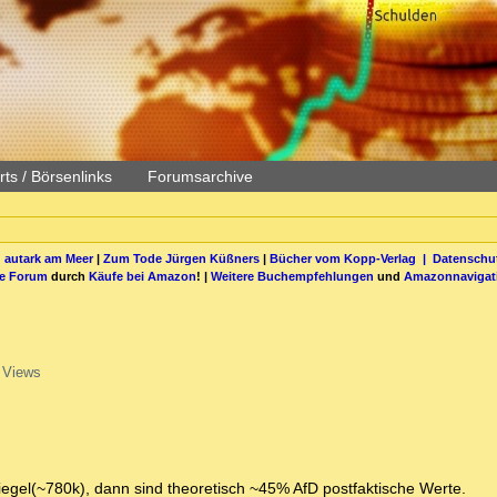
ts / Börsenlinks
Forumsarchive
 autark am Meer
|
Zum Tode Jürgen Küßners
|
Bücher vom Kopp-Verlag |
Datenschut
be Forum
durch
Käufe bei Amazon
! |
Weitere Buchempfehlungen
und
Amazonnavigat
 Views
egel(~780k), dann sind theoretisch ~45% AfD postfaktische Werte.