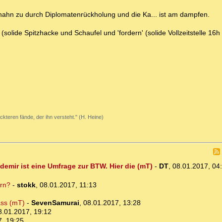
ahn zu durch Diplomatenrückholung und die Ka... ist am dampfen.
 (solide Spitzhacke und Schaufel und 'fordern' (solide Vollzeitstelle 16h
ckteren fände, der ihn versteht." (H. Heine)
emir ist eine Umfrage zur BTW. Hier die (mT)
-
DT
,
08.01.2017, 04
ern?
-
stokk
,
08.01.2017, 11:13
ass (mT)
-
SevenSamurai
,
08.01.2017, 13:28
8.01.2017, 19:12
7, 19:25