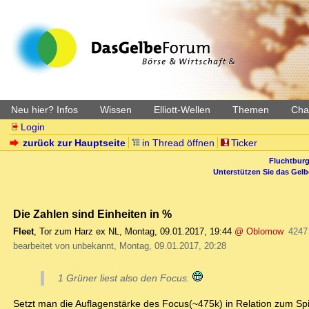
Neu hier? Infos
Wissen
Elliott-Wellen
Themen
Char
Login
zurück zur Hauptseite
in Thread öffnen
Ticker
Fluchtburg
Unterstützen Sie das Gel
Die Zahlen sind Einheiten in %
Fleet
,
Tor zum Harz ex NL
,
Montag, 09.01.2017, 19:44
@ Oblomow
4247
bearbeitet von unbekannt, Montag, 09.01.2017, 20:28
1 Grüner liest also den Focus.
Setzt man die Auflagenstärke des Focus(~475k) in Relation zum Spi