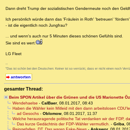
Dann dreht Trump der sozialistischen Gendermeute noch den Geldh
Ich persönlich würde dann das 'Fräulein in Roth' 'betreuen' 'fördern'
- ist die eigentlich noch Jungfrau?
... und wenn's auch nur 5 Minuten dieses schönen Gefühls sind.
Sie sind es wert.
LG Fleet
--
"Das ist schön bei den Deutschen: Keiner ist so verrückt, dass er nicht einen noch Verrü
antworten
gesamter Thread:
Beim SPON Artikel über die Grünen und die US Marionette Özd
Wendehaelse
-
CalBaer
,
08.01.2017, 08:43
Haben die Wähler kein Mitleid mit den dann arbeitslosen CDU'l
ad Gesochs
-
Oblomow
,
08.01.2017, 11:37
Welche herausragende politische Tat verdanken wir der FDP, d
Das kurze Gedächtnis der FDP-Wähler vermutlich.
-
Griba
,
0
Reingefallen, DT. Das waren Fake-News
-
Ankawor
,
08.01.201