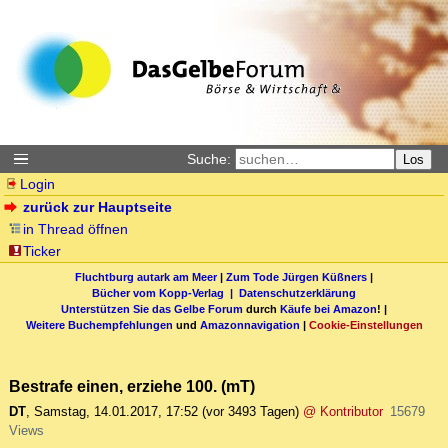
Suche:
Los
Login
zurück zur Hauptseite
in Thread öffnen
Ticker
Fluchtburg autark am Meer
|
Zum Tode Jürgen Küßners
|
Bücher vom Kopp-Verlag |
Datenschutzerklärung
Unterstützen Sie das Gelbe Forum
durch
Käufe bei Amazon
! |
Weitere Buchempfehlungen
und
Amazonnavigation
|
Cookie-Einstellungen
Bestrafe einen, erziehe 100. (mT)
DT
,
Samstag, 14.01.2017, 17:52
(vor 3493 Tagen)
@ Kontributor
15679
Views