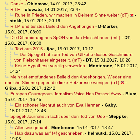
Danke
-
Oblomow
,
14.01.2017, 23:42
R.I.F.
-
uluwatu
,
14.01.2017, 23:47
Ruhe in Frieden, wir machen in Deinem Sinne weiter (oT)
-
stokk
,
15.01.2017, 20:19
R.I.P. und tiefstes Beileid den Angehörigen
-
D-Marker
,
15.01.2017, 08:00
Die Diffamierung aus SpON von Jan Fleischhauer. (mL)
-
DT
,
15.01.2017, 09:38
Text aus 2015
-
ijoe
,
15.01.2017, 10:12
Der Spiegel hat zum Tod von Ulfkotte dieses Geschmiere
von Fleischhauer eingestellt. (mT)
-
DT
,
15.01.2017, 10:28
Keine Hypothese voreilig verwerfen
-
Monterone
,
15.01.2017,
14:24
Mein tief empfundenes Beileid den Angehörigen. Wieder eine
ehrliche Stimme gegen die linke Hetzpresse weniger. (oT)
-
Griba
,
15.01.2017, 12:42
Europes Courageous Jornalism Voice Has Passed Away
-
Blum
,
15.01.2017, 16:45
Ein schöner Nachruf auch von Eva Herman
-
Gaby
,
15.01.2017, 18:46
Spiegel-Journalistin lacht über den Tod von Udo
-
Steppke
,
15.01.2017, 17:14
Alles wie gehabt
-
Monterone
,
15.01.2017, 18:47
Hab dazu was auf f+f geschrieben,
-
helmut-1
,
15.01.2017,
19:05