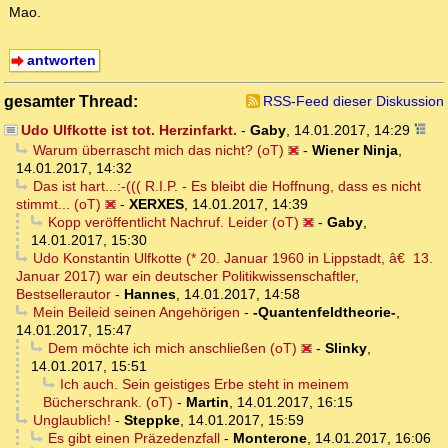
Mao.
antworten
gesamter Thread:
RSS-Feed dieser Diskussion
Udo Ulfkotte ist tot. Herzinfarkt.
-
Gaby
,
14.01.2017, 14:29
Warum überrascht mich das nicht? (oT)
-
Wiener Ninja
,
14.01.2017, 14:32
Das ist hart...:-((( R.I.P. - Es bleibt die Hoffnung, dass es nicht
stimmt... (oT)
-
XERXES
,
14.01.2017, 14:39
Kopp veröffentlicht Nachruf. Leider (oT)
-
Gaby
,
14.01.2017, 15:30
Udo Konstantin Ulfkotte (* 20. Januar 1960 in Lippstadt, â€ 13.
Januar 2017) war ein deutscher Politikwissenschaftler,
Bestsellerautor
-
Hannes
,
14.01.2017, 14:58
Mein Beileid seinen Angehörigen
-
-Quantenfeldtheorie-
,
14.01.2017, 15:47
Dem möchte ich mich anschließen (oT)
-
Slinky
,
14.01.2017, 15:51
Ich auch. Sein geistiges Erbe steht in meinem
Bücherschrank. (oT)
-
Martin
,
14.01.2017, 16:15
Unglaublich!
-
Steppke
,
14.01.2017, 15:59
Es gibt einen Präzedenzfall
-
Monterone
,
14.01.2017, 16:06