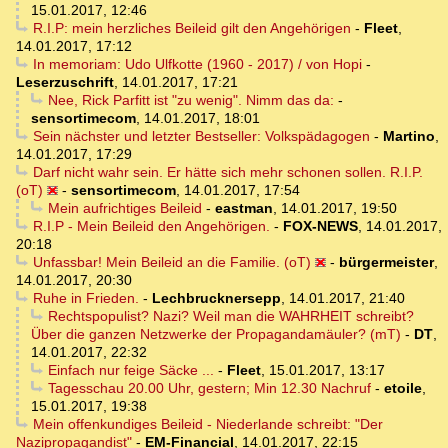
15.01.2017, 12:46
R.I.P: mein herzliches Beileid gilt den Angehörigen
-
Fleet
,
14.01.2017, 17:12
In memoriam: Udo Ulfkotte (1960 - 2017) / von Hopi
-
Leserzuschrift
,
14.01.2017, 17:21
Nee, Rick Parfitt ist "zu wenig". Nimm das da:
-
sensortimecom
,
14.01.2017, 18:01
Sein nächster und letzter Bestseller: Volkspädagogen
-
Martino
,
14.01.2017, 17:29
Darf nicht wahr sein. Er hätte sich mehr schonen sollen. R.I.P.
(oT)
-
sensortimecom
,
14.01.2017, 17:54
Mein aufrichtiges Beileid
-
eastman
,
14.01.2017, 19:50
R.I.P - Mein Beileid den Angehörigen.
-
FOX-NEWS
,
14.01.2017,
20:18
Unfassbar! Mein Beileid an die Familie. (oT)
-
bürgermeister
,
14.01.2017, 20:30
Ruhe in Frieden.
-
Lechbrucknersepp
,
14.01.2017, 21:40
Rechtspopulist? Nazi? Weil man die WAHRHEIT schreibt?
Über die ganzen Netzwerke der Propagandamäuler? (mT)
-
DT
,
14.01.2017, 22:32
Einfach nur feige Säcke ...
-
Fleet
,
15.01.2017, 13:17
Tagesschau 20.00 Uhr, gestern; Min 12.30 Nachruf
-
etoile
,
15.01.2017, 19:38
Mein offenkundiges Beileid - Niederlande schreibt: "Der
Nazipropagandist"
-
EM-Financial
,
14.01.2017, 22:15