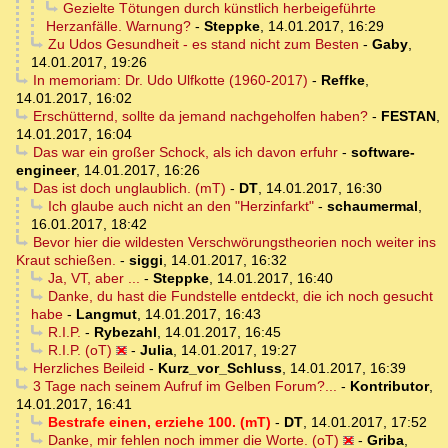
Gezielte Tötungen durch künstlich herbeigeführte
Herzanfälle. Warnung?
-
Steppke
,
14.01.2017, 16:29
Zu Udos Gesundheit - es stand nicht zum Besten
-
Gaby
,
14.01.2017, 19:26
In memoriam: Dr. Udo Ulfkotte (1960-2017)
-
Reffke
,
14.01.2017, 16:02
Erschütternd, sollte da jemand nachgeholfen haben?
-
FESTAN
,
14.01.2017, 16:04
Das war ein großer Schock, als ich davon erfuhr
-
software-
engineer
,
14.01.2017, 16:26
Das ist doch unglaublich. (mT)
-
DT
,
14.01.2017, 16:30
Ich glaube auch nicht an den "Herzinfarkt"
-
schaumermal
,
16.01.2017, 18:42
Bevor hier die wildesten Verschwörungstheorien noch weiter ins
Kraut schießen.
-
siggi
,
14.01.2017, 16:32
Ja, VT, aber ...
-
Steppke
,
14.01.2017, 16:40
Danke, du hast die Fundstelle entdeckt, die ich noch gesucht
habe
-
Langmut
,
14.01.2017, 16:43
R.I.P.
-
Rybezahl
,
14.01.2017, 16:45
R.I.P. (oT)
-
Julia
,
14.01.2017, 19:27
Herzliches Beileid
-
Kurz_vor_Schluss
,
14.01.2017, 16:39
3 Tage nach seinem Aufruf im Gelben Forum?...
-
Kontributor
,
14.01.2017, 16:41
Bestrafe einen, erziehe 100. (mT)
-
DT
,
14.01.2017, 17:52
Danke, mir fehlen noch immer die Worte. (oT)
-
Griba
,