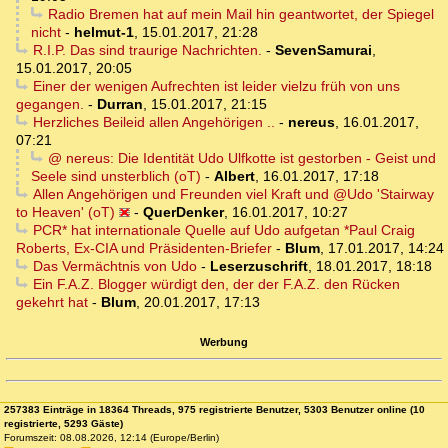
Radio Bremen hat auf mein Mail hin geantwortet, der Spiegel
nicht
-
helmut-1
,
15.01.2017, 21:28
R.I.P. Das sind traurige Nachrichten.
-
SevenSamurai
,
15.01.2017, 20:05
Einer der wenigen Aufrechten ist leider vielzu früh von uns
gegangen.
-
Durran
,
15.01.2017, 21:15
Herzliches Beileid allen Angehörigen ..
-
nereus
,
16.01.2017,
07:21
@ nereus: Die Identität Udo Ulfkotte ist gestorben - Geist und
Seele sind unsterblich (oT)
-
Albert
,
16.01.2017, 17:18
Allen Angehörigen und Freunden viel Kraft und @Udo 'Stairway
to Heaven' (oT)
-
QuerDenker
,
16.01.2017, 10:27
PCR* hat internationale Quelle auf Udo aufgetan *Paul Craig
Roberts, Ex-CIA und Präsidenten-Briefer
-
Blum
,
17.01.2017, 14:24
Das Vermächtnis von Udo
-
Leserzuschrift
,
18.01.2017, 18:18
Ein F.A.Z. Blogger würdigt den, der der F.A.Z. den Rücken
gekehrt hat
-
Blum
,
20.01.2017, 17:13
Werbung
257383 Einträge in 18364 Threads, 975 registrierte Benutzer, 5303 Benutzer online (10
registrierte, 5293 Gäste)
Forumszeit: 08.08.2026, 12:14 (Europe/Berlin)