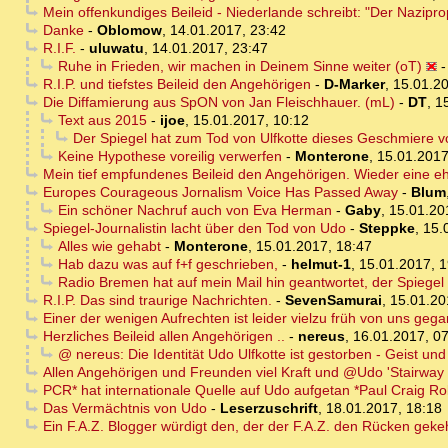
Mein offenkundiges Beileid - Niederlande schreibt: "Der Nazipr
Danke
-
Oblomow
,
14.01.2017, 23:42
R.I.F.
-
uluwatu
,
14.01.2017, 23:47
Ruhe in Frieden, wir machen in Deinem Sinne weiter (oT)
R.I.P. und tiefstes Beileid den Angehörigen
-
D-Marker
,
15.01.20
Die Diffamierung aus SpON von Jan Fleischhauer. (mL)
-
DT
,
1
Text aus 2015
-
ijoe
,
15.01.2017, 10:12
Der Spiegel hat zum Tod von Ulfkotte dieses Geschmiere vo
Keine Hypothese voreilig verwerfen
-
Monterone
,
15.01.2017
Mein tief empfundenes Beileid den Angehörigen. Wieder eine eh
Europes Courageous Jornalism Voice Has Passed Away
-
Blum
Ein schöner Nachruf auch von Eva Herman
-
Gaby
,
15.01.20
Spiegel-Journalistin lacht über den Tod von Udo
-
Steppke
,
15.
Alles wie gehabt
-
Monterone
,
15.01.2017, 18:47
Hab dazu was auf f+f geschrieben,
-
helmut-1
,
15.01.2017, 1
Radio Bremen hat auf mein Mail hin geantwortet, der Spiegel 
R.I.P. Das sind traurige Nachrichten.
-
SevenSamurai
,
15.01.20
Einer der wenigen Aufrechten ist leider vielzu früh von uns geg
Herzliches Beileid allen Angehörigen ..
-
nereus
,
16.01.2017, 0
@ nereus: Die Identität Udo Ulfkotte ist gestorben - Geist und
Allen Angehörigen und Freunden viel Kraft und @Udo 'Stairway 
PCR* hat internationale Quelle auf Udo aufgetan *Paul Craig Ro
Das Vermächtnis von Udo
-
Leserzuschrift
,
18.01.2017, 18:18
Ein F.A.Z. Blogger würdigt den, der der F.A.Z. den Rücken gekeh