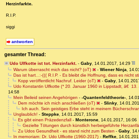
Herzinfarkte.
R.I.P.
siggi
antworten
gesamter Thread:
Udo Ulfkotte ist tot. Herzinfarkt.
-
Gaby
,
14.01.2017, 14:29
Warum überrascht mich das nicht? (oT)
-
Wiener Ninja
,
14.0
Das ist hart...:-((( R.I.P. - Es bleibt die Hoffnung, dass es nicht s
Kopp veröffentlicht Nachruf. Leider (oT)
-
Gaby
,
14.01.201
Udo Konstantin Ulfkotte (* 20. Januar 1960 in Lippstadt, â€ 13. 
14:58
Mein Beileid seinen Angehörigen
-
-Quantenfeldtheorie-
,
14.01
Dem möchte ich mich anschließen (oT)
-
Slinky
,
14.01.201
Ich auch. Sein geistiges Erbe steht in meinem Bücherschran
Unglaublich!
-
Steppke
,
14.01.2017, 15:59
Es gibt einen Präzedenzfall
-
Monterone
,
14.01.2017, 16:06
Gezielte Tötungen durch künstlich herbeigeführte Herzanf
Zu Udos Gesundheit - es stand nicht zum Besten
-
Gaby
,
14.
In memoriam: Dr. Udo Ulfkotte (1960-2017)
-
Reffke
,
14.01.201