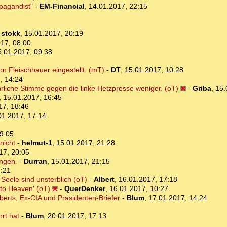
opagandist"
-
EM-Financial
,
14.01.2017, 22:15
-
stokk
,
15.01.2017, 20:19
17, 08:00
5.01.2017, 09:38
n Fleischhauer eingestellt. (mT)
-
DT
,
15.01.2017, 10:28
, 14:24
rliche Stimme gegen die linke Hetzpresse weniger. (oT)
-
Griba
,
15.
,
15.01.2017, 16:45
17, 18:46
01.2017, 17:14
9:05
nicht
-
helmut-1
,
15.01.2017, 21:28
17, 20:05
angen.
-
Durran
,
15.01.2017, 21:15
7:21
 Seele sind unsterblich (oT)
-
Albert
,
16.01.2017, 17:18
to Heaven' (oT)
-
QuerDenker
,
16.01.2017, 10:27
berts, Ex-CIA und Präsidenten-Briefer
-
Blum
,
17.01.2017, 14:24
rt hat
-
Blum
,
20.01.2017, 17:13