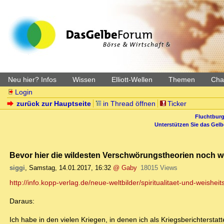
Neu hier? Infos
Wissen
Elliott-Wellen
Themen
Char
Login
zurück zur Hauptseite
in Thread öffnen
Ticker
Fluchtburg
Unterstützen Sie das Gel
Bevor hier die wildesten Verschwörungstheorien noch we
siggi
,
Samstag, 14.01.2017, 16:32
@ Gaby
18015 Views
http://info.kopp-verlag.de/neue-weltbilder/spiritualitaet-und-weisheit
Daraus:
Ich habe in den vielen Kriegen, in denen ich als Kriegsberichtersta