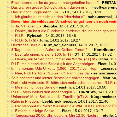
Erschütternd, sollte da jemand nachgeholfen haben?
-
FESTAN
Das war ein großer Schock, als ich davon erfuhr
-
software-en
Das ist doch unglaublich. (mT)
-
DT
,
14.01.2017, 16:30
Ich glaube auch nicht an den "Herzinfarkt"
-
schaumermal
,
1
Bevor hier die wildesten Verschwörungstheorien noch weite
Ja, VT, aber ...
-
Steppke
,
14.01.2017, 16:40
Danke, du hast die Fundstelle entdeckt, die ich noch gesucht
R.I.P.
-
Rybezahl
,
14.01.2017, 16:45
R.I.P. (oT)
-
Julia
,
14.01.2017, 19:27
Herzliches Beileid
-
Kurz_vor_Schluss
,
14.01.2017, 16:39
3 Tage nach seinem Aufruf im Gelben Forum?...
-
Kontributor
,
Bestrafe einen, erziehe 100. (mT)
-
DT
,
14.01.2017, 17:52
Danke, mir fehlen noch immer die Worte. (oT)
-
Griba
,
15.
R.I.P: mein herzliches Beileid gilt den Angehörigen
-
Fleet
,
14.0
In memoriam: Udo Ulfkotte (1960 - 2017) / von Hopi
-
Leserzusc
Nee, Rick Parfitt ist "zu wenig". Nimm das da:
-
sensortimec
Sein nächster und letzter Bestseller: Volkspädagogen
-
Martino
Darf nicht wahr sein. Er hätte sich mehr schonen sollen. R.I.P. (
Mein aufrichtiges Beileid
-
eastman
,
14.01.2017, 19:50
R.I.P - Mein Beileid den Angehörigen.
-
FOX-NEWS
,
14.01.2017
Unfassbar! Mein Beileid an die Familie. (oT)
-
bürgermeister
Ruhe in Frieden.
-
Lechbrucknersepp
,
14.01.2017, 21:40
Rechtspopulist? Nazi? Weil man die WAHRHEIT schreibt? Ü
Einfach nur feige Säcke ...
-
Fleet
,
15.01.2017, 13:17
Tagesschau 20.00 Uhr, gestern; Min 12.30 Nachruf
-
etoile
,
1