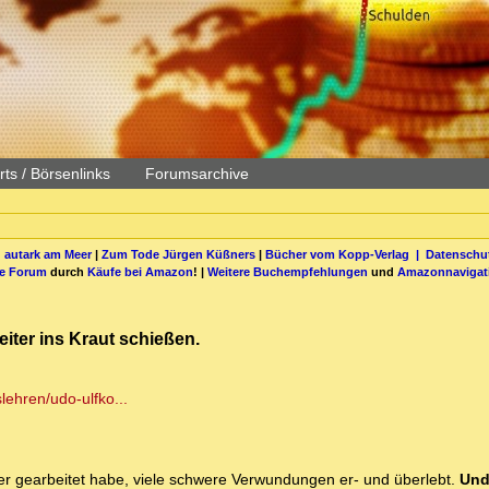
ts / Börsenlinks
Forumsarchive
 autark am Meer
|
Zum Tode Jürgen Küßners
|
Bücher vom Kopp-Verlag |
Datenschut
be Forum
durch
Käufe bei Amazon
! |
Weitere Buchempfehlungen
und
Amazonnavigat
iter ins Kraut schießen.
slehren/udo-ulfko...
tter gearbeitet habe, viele schwere Verwundungen er- und überlebt.
Und