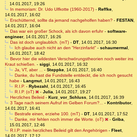
14.01.2017, 19:26
In memoriam: Dr. Udo Ulfkotte (1960-2017)
-
Reffke
,
14.01.2017, 16:02
Erschütternd, sollte da jemand nachgeholfen haben?
-
FESTAN
,
14.01.2017, 16:04
Das war ein großer Schock, als ich davon erfuhr
-
software-
engineer
,
14.01.2017, 16:26
Das ist doch unglaublich. (mT)
-
DT
,
14.01.2017, 16:30
Ich glaube auch nicht an den "Herzinfarkt"
-
schaumermal
,
16.01.2017, 18:42
Bevor hier die wildesten Verschwörungstheorien noch weiter ins
Kraut schießen.
-
siggi
,
14.01.2017, 16:32
Ja, VT, aber ...
-
Steppke
,
14.01.2017, 16:40
Danke, du hast die Fundstelle entdeckt, die ich noch gesucht
habe
-
Langmut
,
14.01.2017, 16:43
R.I.P.
-
Rybezahl
,
14.01.2017, 16:45
R.I.P. (oT)
-
Julia
,
14.01.2017, 19:27
Herzliches Beileid
-
Kurz_vor_Schluss
,
14.01.2017, 16:39
3 Tage nach seinem Aufruf im Gelben Forum?...
-
Kontributor
,
14.01.2017, 16:41
Bestrafe einen, erziehe 100. (mT)
-
DT
,
14.01.2017, 17:52
Danke, mir fehlen noch immer die Worte. (oT)
-
Griba
,
15.01.2017, 12:46
R.I.P: mein herzliches Beileid gilt den Angehörigen
-
Fleet
,
14.01.2017, 17:12