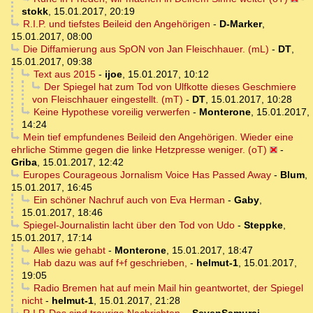
stokk
,
15.01.2017, 20:19
R.I.P. und tiefstes Beileid den Angehörigen
-
D-Marker
,
15.01.2017, 08:00
Die Diffamierung aus SpON von Jan Fleischhauer. (mL)
-
DT
,
15.01.2017, 09:38
Text aus 2015
-
ijoe
,
15.01.2017, 10:12
Der Spiegel hat zum Tod von Ulfkotte dieses Geschmiere
von Fleischhauer eingestellt. (mT)
-
DT
,
15.01.2017, 10:28
Keine Hypothese voreilig verwerfen
-
Monterone
,
15.01.2017,
14:24
Mein tief empfundenes Beileid den Angehörigen. Wieder eine
ehrliche Stimme gegen die linke Hetzpresse weniger. (oT)
-
Griba
,
15.01.2017, 12:42
Europes Courageous Jornalism Voice Has Passed Away
-
Blum
,
15.01.2017, 16:45
Ein schöner Nachruf auch von Eva Herman
-
Gaby
,
15.01.2017, 18:46
Spiegel-Journalistin lacht über den Tod von Udo
-
Steppke
,
15.01.2017, 17:14
Alles wie gehabt
-
Monterone
,
15.01.2017, 18:47
Hab dazu was auf f+f geschrieben,
-
helmut-1
,
15.01.2017,
19:05
Radio Bremen hat auf mein Mail hin geantwortet, der Spiegel
nicht
-
helmut-1
,
15.01.2017, 21:28