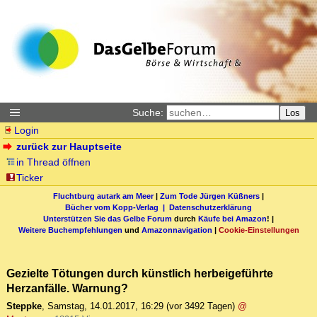
Suche:
Los
Login
zurück zur Hauptseite
in Thread öffnen
Ticker
Fluchtburg autark am Meer
|
Zum Tode Jürgen Küßners
|
Bücher vom Kopp-Verlag |
Datenschutzerklärung
Unterstützen Sie das Gelbe Forum
durch
Käufe bei Amazon
! |
Weitere Buchempfehlungen
und
Amazonnavigation
|
Cookie-Einstellungen
Gezielte Tötungen durch künstlich herbeigeführte
Herzanfälle. Warnung?
Steppke
,
Samstag, 14.01.2017, 16:29
(vor 3492 Tagen)
@