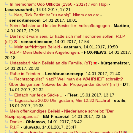
In memoriam: Udo Ulfkotte (1960 - 2017) / von Hopi
-
Leserzuschrift
,
14.01.2017, 17:21
Nee, Rick Parfitt ist "zu wenig". Nimm das da:
-
sensortimecom
,
14.01.2017, 18:01
Sein nächster und letzter Bestseller: Volkspädagogen
-
Martino
,
14.01.2017, 17:29
Darf nicht wahr sein. Er hätte sich mehr schonen sollen. R.I.P.
(oT)
-
sensortimecom
,
14.01.2017, 17:54
Mein aufrichtiges Beileid
-
eastman
,
14.01.2017, 19:50
R.I.P - Mein Beileid den Angehörigen.
-
FOX-NEWS
,
14.01.2017,
20:18
Unfassbar! Mein Beileid an die Familie. (oT)
-
bürgermeister
,
14.01.2017, 20:30
Ruhe in Frieden.
-
Lechbrucknersepp
,
14.01.2017, 21:40
Rechtspopulist? Nazi? Weil man die WAHRHEIT schreibt?
Über die ganzen Netzwerke der Propagandamäuler? (mT)
-
DT
,
14.01.2017, 22:32
Einfach nur feige Säcke ...
-
Fleet
,
15.01.2017, 13:17
Tagesschau 20.00 Uhr, gestern; Min 12.30 Nachruf
-
etoile
,
15.01.2017, 19:38
Mein offenkundiges Beileid - Niederlande schreibt: "Der
Nazipropagandist"
-
EM-Financial
,
14.01.2017, 22:15
Danke
-
Oblomow
,
14.01.2017, 23:42
R.I.F.
-
uluwatu
,
14.01.2017, 23:47
Ruhe in Frieden, wir machen in Deinem Sinne weiter (oT)
-