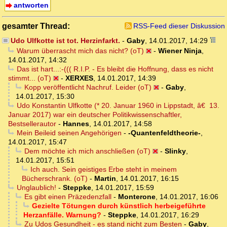
antworten
gesamter Thread:
RSS-Feed dieser Diskussion
Udo Ulfkotte ist tot. Herzinfarkt.
-
Gaby
,
14.01.2017, 14:29
Warum überrascht mich das nicht? (oT)
-
Wiener Ninja
,
14.01.2017, 14:32
Das ist hart...:-((( R.I.P. - Es bleibt die Hoffnung, dass es nicht
stimmt... (oT)
-
XERXES
,
14.01.2017, 14:39
Kopp veröffentlicht Nachruf. Leider (oT)
-
Gaby
,
14.01.2017, 15:30
Udo Konstantin Ulfkotte (* 20. Januar 1960 in Lippstadt, â€ 13.
Januar 2017) war ein deutscher Politikwissenschaftler,
Bestsellerautor
-
Hannes
,
14.01.2017, 14:58
Mein Beileid seinen Angehörigen
-
-Quantenfeldtheorie-
,
14.01.2017, 15:47
Dem möchte ich mich anschließen (oT)
-
Slinky
,
14.01.2017, 15:51
Ich auch. Sein geistiges Erbe steht in meinem
Bücherschrank. (oT)
-
Martin
,
14.01.2017, 16:15
Unglaublich!
-
Steppke
,
14.01.2017, 15:59
Es gibt einen Präzedenzfall
-
Monterone
,
14.01.2017, 16:06
Gezielte Tötungen durch künstlich herbeigeführte
Herzanfälle. Warnung?
-
Steppke
,
14.01.2017, 16:29
Zu Udos Gesundheit - es stand nicht zum Besten
-
Gaby
,