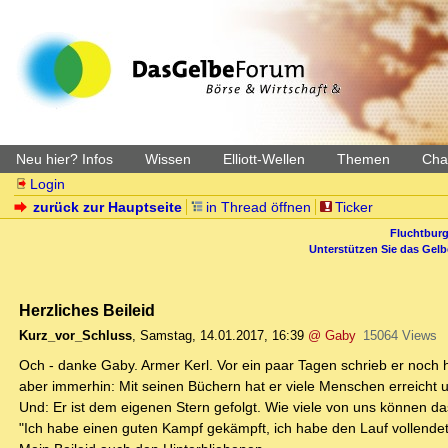
Neu hier? Infos
Wissen
Elliott-Wellen
Themen
Char
Login
zurück zur Hauptseite
in Thread öffnen
Ticker
Fluchtburg
Unterstützen Sie das Gel
Herzliches Beileid
Kurz_vor_Schluss
,
Samstag, 14.01.2017, 16:39
@ Gaby
15064 Views
Och - danke Gaby. Armer Kerl. Vor ein paar Tagen schrieb er noch hi
aber immerhin: Mit seinen Büchern hat er viele Menschen erreicht u
Und: Er ist dem eigenen Stern gefolgt. Wie viele von uns können d
"Ich habe einen guten Kampf gekämpft, ich habe den Lauf vollendet