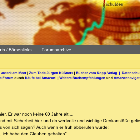
ts / Börsenlinks
Forumsarchive
 autark am Meer
|
Zum Tode Jürgen Küßners
|
Bücher vom Kopp-Verlag |
Datenschut
be Forum
durch
Käufe bei Amazon
! |
Weitere Buchempfehlungen
und
Amazonnavigat
er. Er war noch keine 60 Jahre alt....
nd mit Sicherheit hier und da wertvolle und wichtige Denkanstöße gelie
as von sich sagen? Auch wenn er früh abberufen wurde:
, ich habe den Glauben gehalten".