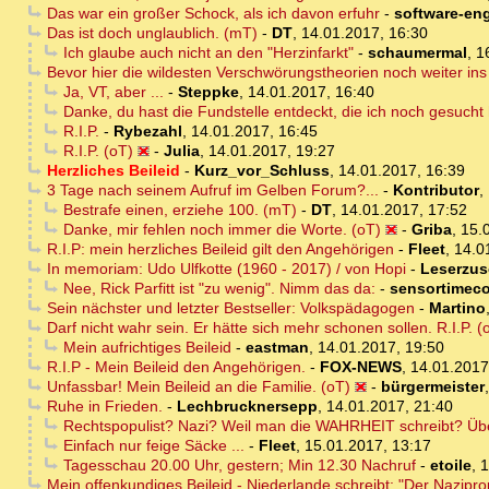
Das war ein großer Schock, als ich davon erfuhr
-
software-en
Das ist doch unglaublich. (mT)
-
DT
,
14.01.2017, 16:30
Ich glaube auch nicht an den "Herzinfarkt"
-
schaumermal
,
1
Bevor hier die wildesten Verschwörungstheorien noch weiter ins
Ja, VT, aber ...
-
Steppke
,
14.01.2017, 16:40
Danke, du hast die Fundstelle entdeckt, die ich noch gesucht
R.I.P.
-
Rybezahl
,
14.01.2017, 16:45
R.I.P. (oT)
-
Julia
,
14.01.2017, 19:27
Herzliches Beileid
-
Kurz_vor_Schluss
,
14.01.2017, 16:39
3 Tage nach seinem Aufruf im Gelben Forum?...
-
Kontributor
,
Bestrafe einen, erziehe 100. (mT)
-
DT
,
14.01.2017, 17:52
Danke, mir fehlen noch immer die Worte. (oT)
-
Griba
,
15.
R.I.P: mein herzliches Beileid gilt den Angehörigen
-
Fleet
,
14.0
In memoriam: Udo Ulfkotte (1960 - 2017) / von Hopi
-
Leserzusc
Nee, Rick Parfitt ist "zu wenig". Nimm das da:
-
sensortimec
Sein nächster und letzter Bestseller: Volkspädagogen
-
Martino
Darf nicht wahr sein. Er hätte sich mehr schonen sollen. R.I.P. (
Mein aufrichtiges Beileid
-
eastman
,
14.01.2017, 19:50
R.I.P - Mein Beileid den Angehörigen.
-
FOX-NEWS
,
14.01.2017
Unfassbar! Mein Beileid an die Familie. (oT)
-
bürgermeister
Ruhe in Frieden.
-
Lechbrucknersepp
,
14.01.2017, 21:40
Rechtspopulist? Nazi? Weil man die WAHRHEIT schreibt? Ü
Einfach nur feige Säcke ...
-
Fleet
,
15.01.2017, 13:17
Tagesschau 20.00 Uhr, gestern; Min 12.30 Nachruf
-
etoile
,
1
Mein offenkundiges Beileid - Niederlande schreibt: "Der Nazipr