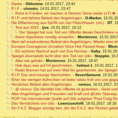
Danke
-
Oblomow
,
14.01.2017, 23:42
R.I.F.
-
uluwatu
,
14.01.2017, 23:47
Ruhe in Frieden, wir machen in Deinem Sinne weiter (oT)
R.I.P. und tiefstes Beileid den Angehörigen
-
D-Marker
,
15.01.20
Die Diffamierung aus SpON von Jan Fleischhauer. (mL)
-
DT
,
1
Text aus 2015
-
ijoe
,
15.01.2017, 10:12
Der Spiegel hat zum Tod von Ulfkotte dieses Geschmiere vo
Keine Hypothese voreilig verwerfen
-
Monterone
,
15.01.2017
Mein tief empfundenes Beileid den Angehörigen. Wieder eine eh
Europes Courageous Jornalism Voice Has Passed Away
-
Blum
Ein schöner Nachruf auch von Eva Herman
-
Gaby
,
15.01.20
Spiegel-Journalistin lacht über den Tod von Udo
-
Steppke
,
15.
Alles wie gehabt
-
Monterone
,
15.01.2017, 18:47
Hab dazu was auf f+f geschrieben,
-
helmut-1
,
15.01.2017, 1
Radio Bremen hat auf mein Mail hin geantwortet, der Spiegel 
R.I.P. Das sind traurige Nachrichten.
-
SevenSamurai
,
15.01.20
Einer der wenigen Aufrechten ist leider vielzu früh von uns geg
Herzliches Beileid allen Angehörigen ..
-
nereus
,
16.01.2017, 0
@ nereus: Die Identität Udo Ulfkotte ist gestorben - Geist und
Allen Angehörigen und Freunden viel Kraft und @Udo 'Stairway 
PCR* hat internationale Quelle auf Udo aufgetan *Paul Craig Ro
Das Vermächtnis von Udo
-
Leserzuschrift
,
18.01.2017, 18:18
Ein F.A.Z. Blogger würdigt den, der der F.A.Z. den Rücken gekeh