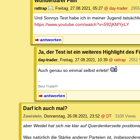
Wunderbarer Film
rattrap
,
Freitag, 27.08.2021, 05:27
@ day-trader
2955
Und Sonnys Test habe ich in meiner Jugend tatsächl
https://www.youtube.com/watch?v=592jKMYjrLY
antworten
Ja, der Test ist ein weiteres Highlight des 
day-trader
,
Freitag, 27.08.2021, 10:39
@ rattrap
2551 
Auch genau so einmal selbst erlebt!
--
Best Trade!!!
antworten
Darf ich auch mal?
Zweistein
,
Donnerstag, 26.08.2021, 23:52
@ DT
3108 Views
aber Weidel hat sich nie klar auf Querdenkerseite positionie
Was natürlich die Stärke anderer Parteien ist, insbesonde