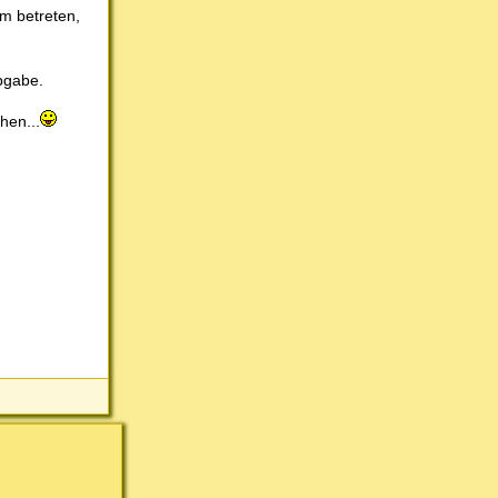
m betreten,
bgabe.
hen...