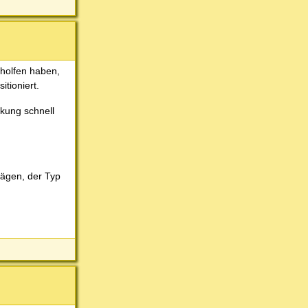
eholfen haben,
tioniert.
nkung schnell
wägen, der Typ