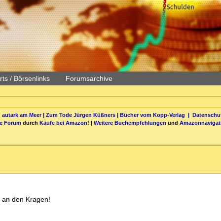
ts / Börsenlinks
Forumsarchive
 autark am Meer
|
Zum Tode Jürgen Küßners
|
Bücher vom Kopp-Verlag |
Datenschut
be Forum
durch
Käufe bei Amazon
! |
Weitere Buchempfehlungen
und
Amazonnavigat
n an den Kragen!