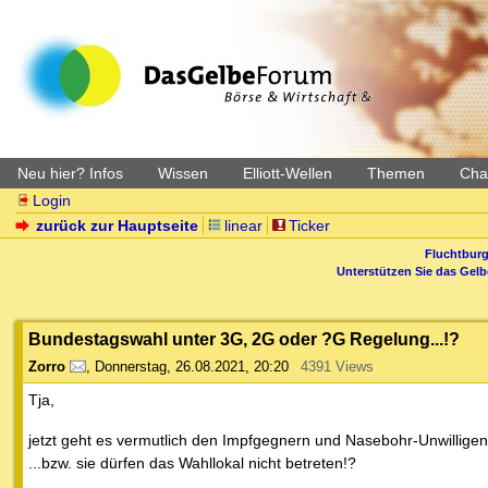
Neu hier? Infos
Wissen
Elliott-Wellen
Themen
Char
Login
zurück zur Hauptseite
linear
Ticker
Fluchtburg
Unterstützen Sie das Gel
Bundestagswahl unter 3G, 2G oder ?G Regelung...!?
Zorro
,
Donnerstag, 26.08.2021, 20:20
4391 Views
Tja,
jetzt geht es vermutlich den Impfgegnern und Nasebohr-Unwillige
...bzw. sie dürfen das Wahllokal nicht betreten!?