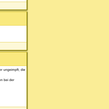
er ungeimpft, die
en bei der