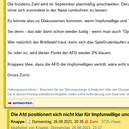
Die Inzidenz-Zahl wird im September planmäßig anschwellen. Derz
ohne sich zumindest in der Nase rumbohren zu lassen.
Es könnte also zu Diskussionen kommen, wenn Impfunwillige und 
Sei denn - das wär dann schon wieder lustig - wenn man auch "Ope
Wer natürlich der Briefwahl traut, kann sich das Spießrutenlaufen 
So oder so, wird dieser Punkt der AFD wieder 2% klauen.
Knappes Idee, dass die AFD die Impfunwilligen vertritt, wäre ech
Gruss Zorro
--
Haftungsausschluss! - Beachten Sie bei "Börsenpostings & Analysen" bitte den Discl
Die in diesem Posting enthaltenen Angaben stellen keine Aufforderung zum Kauf oder 
antworten
Die Afd positionert sich nicht klar für Impfunwillige 
Knappe
,
Donnerstag, 26.08.2021, 20:35
@ Zorro
3725 Views
bearbeitet von Knappe, Donnerstag, 26.08.2021, 21:17