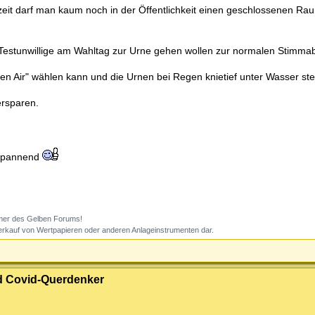
eit darf man kaum noch in der Öffentlichkeit einen geschlossenen Rau
Testunwillige am Wahltag zur Urne gehen wollen zur normalen Stimma
n Air" wählen kann und die Urnen bei Regen knietief unter Wasser ste
ersparen.
t spannend
aimer des Gelben Forums!
Verkauf von Wertpapieren oder anderen Anlageinstrumenten dar.
und Covid-Querdenker