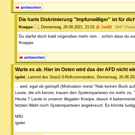
antworten
Die harte Diskrimierung "Impfunwilliger" ist für di
Knappe
,
Donnerstag, 26.08.2021, 21:01
@ Joe68
3447 Views
Du darfst doch bald nirgendwo mehr rein... schön dass du es 
Knappe
antworten
Warte es ab. Hier im Osten wird das der AFD nicht w
igelei
,
Lammd des Stasi2.0-Rollcommanders
,
Donnerstag, 26.08.20
... weil, egal ob geimpft (Motivation meist "Hab keinen Bock a
Leute, die ich kenne, trauen den Systemparteien nix mehr zu. "
Heute 7 Leute in unserer illegalen Kneipe, davon 4 bekennende
letzten Wahl noch Systemparteien angekreuzt. Es könnte lusti
MfG
igelei