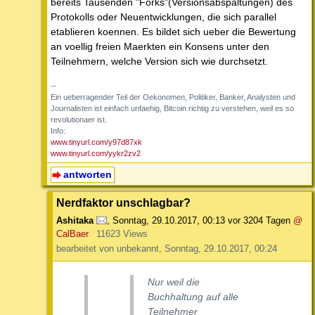
bereits Tausenden "Forks"(Versionsabspaltungen) des
Protokolls oder Neuentwicklungen, die sich parallel
etablieren koennen. Es bildet sich ueber die Bewertung
an voellig freien Maerkten ein Konsens unter den
Teilnehmern, welche Version sich wie durchsetzt.
--
Ein ueberragender Teil der Oekonomen, Politiker, Banker, Analysten und
Journalisten ist einfach unfaehig, Bitcoin richtig zu verstehen, weil es so
revolutionaer ist.
Info:
www.tinyurl.com/y97d87xk
www.tinyurl.com/yykr2zv2
antworten
Nerdfaktor unschlagbar?
Ashitaka
,
Sonntag, 29.10.2017, 00:13
vor 3204 Tagen
@
CalBaer
11623 Views
bearbeitet von unbekannt, Sonntag, 29.10.2017, 00:24
Nur weil die
Buchhaltung auf alle
Teilnehmer