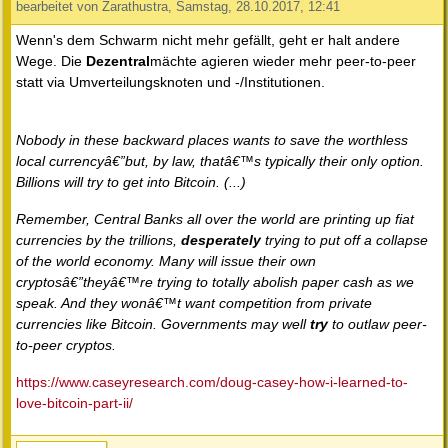
bearbeitet von Zarathustra, Samstag, 28.10.2017, 12:41
Wenn's dem Schwarm nicht mehr gefällt, geht er halt andere
Wege. Die
Dezentral
mächte agieren wieder mehr peer-to-peer
statt via Umverteilungsknoten und -/Institutionen.
Nobody in these backward places wants to save the worthless
local currencyâ€”but, by law, thatâ€™s typically their only option.
Billions will try to get into Bitcoin. (...)
Remember, Central Banks all over the world are printing up fiat
currencies by the trillions,
desperately
trying to put off a collapse
of the world economy. Many will issue their own
cryptosâ€”theyâ€™re trying to totally abolish paper cash as we
speak. And they wonâ€™t want competition from private
currencies like Bitcoin. Governments may well
try
to outlaw peer-
to-peer cryptos.
https://www.caseyresearch.com/doug-casey-how-i-learned-to-
love-bitcoin-part-ii/