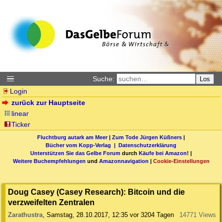
Suche:
Los
Login
zurück zur Hauptseite
linear
Ticker
Fluchtburg autark am Meer
|
Zum Tode Jürgen Küßners
|
Bücher vom Kopp-Verlag |
Datenschutzerklärung
Unterstützen Sie das Gelbe Forum
durch
Käufe bei Amazon
! |
Weitere Buchempfehlungen
und
Amazonnavigation
|
Cookie-Einstellungen
Doug Casey (Casey Research): Bitcoin und die
verzweifelten Zentralen
Zarathustra
,
Samstag, 28.10.2017, 12:35
vor 3204 Tagen
14771 Views