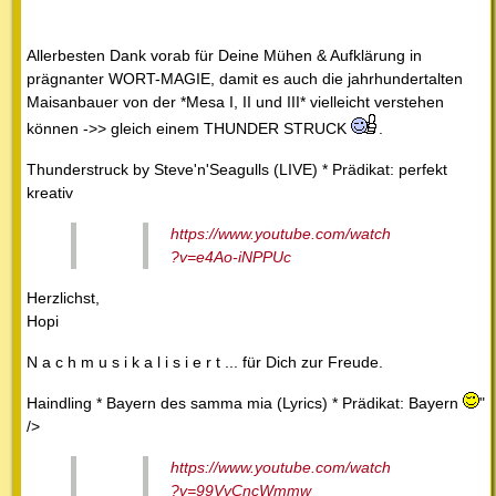
Allerbesten Dank vorab für Deine Mühen & Aufklärung in
prägnanter WORT-MAGIE, damit es auch die jahrhundertalten
Maisanbauer von der *Mesa I, II und III* vielleicht verstehen
können ->> gleich einem THUNDER STRUCK
.
Thunderstruck by Steve'n'Seagulls (LIVE) * Prädikat: perfekt
kreativ
https://www.youtube.com/watch
?v=e4Ao-iNPPUc
Herzlichst,
Hopi
N a c h m u s i k a l i s i e r t ... für Dich zur Freude.
Haindling * Bayern des samma mia (Lyrics) * Prädikat: Bayern
"
/>
https://www.youtube.com/watch
?v=99VvCncWmmw