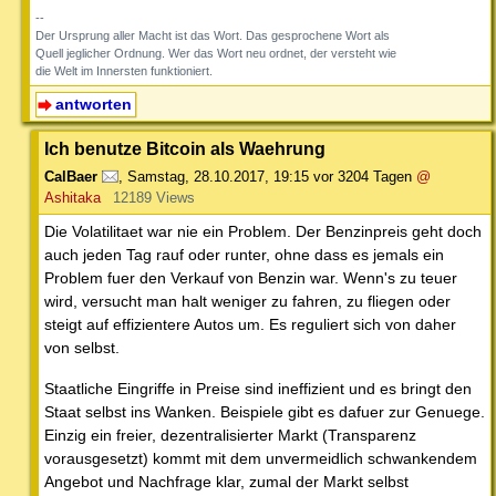
--
Der Ursprung aller Macht ist das Wort. Das gesprochene Wort als
Quell jeglicher Ordnung. Wer das Wort neu ordnet, der versteht wie
die Welt im Innersten funktioniert.
antworten
Ich benutze Bitcoin als Waehrung
CalBaer
,
Samstag, 28.10.2017, 19:15
vor 3204 Tagen
@
Ashitaka
12189 Views
Die Volatilitaet war nie ein Problem. Der Benzinpreis geht doch
auch jeden Tag rauf oder runter, ohne dass es jemals ein
Problem fuer den Verkauf von Benzin war. Wenn's zu teuer
wird, versucht man halt weniger zu fahren, zu fliegen oder
steigt auf effizientere Autos um. Es reguliert sich von daher
von selbst.
Staatliche Eingriffe in Preise sind ineffizient und es bringt den
Staat selbst ins Wanken. Beispiele gibt es dafuer zur Genuege.
Einzig ein freier, dezentralisierter Markt (Transparenz
vorausgesetzt) kommt mit dem unvermeidlich schwankendem
Angebot und Nachfrage klar, zumal der Markt selbst