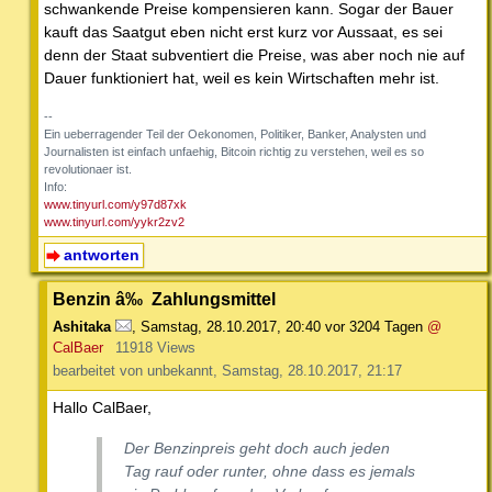
schwankende Preise kompensieren kann. Sogar der Bauer
kauft das Saatgut eben nicht erst kurz vor Aussaat, es sei
denn der Staat subventiert die Preise, was aber noch nie auf
Dauer funktioniert hat, weil es kein Wirtschaften mehr ist.
--
Ein ueberragender Teil der Oekonomen, Politiker, Banker, Analysten und
Journalisten ist einfach unfaehig, Bitcoin richtig zu verstehen, weil es so
revolutionaer ist.
Info:
www.tinyurl.com/y97d87xk
www.tinyurl.com/yykr2zv2
antworten
Benzin â‰ Zahlungsmittel
Ashitaka
,
Samstag, 28.10.2017, 20:40
vor 3204 Tagen
@
CalBaer
11918 Views
bearbeitet von unbekannt, Samstag, 28.10.2017, 21:17
Hallo CalBaer,
Der Benzinpreis geht doch auch jeden
Tag rauf oder runter, ohne dass es jemals