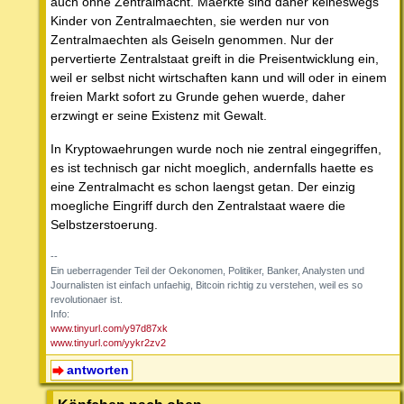
auch ohne Zentralmacht. Maerkte sind daher keineswegs
Kinder von Zentralmaechten, sie werden nur von
Zentralmaechten als Geiseln genommen. Nur der
pervertierte Zentralstaat greift in die Preisentwicklung ein,
weil er selbst nicht wirtschaften kann und will oder in einem
freien Markt sofort zu Grunde gehen wuerde, daher
erzwingt er seine Existenz mit Gewalt.
In Kryptowaehrungen wurde noch nie zentral eingegriffen,
es ist technisch gar nicht moeglich, andernfalls haette es
eine Zentralmacht es schon laengst getan. Der einzig
moegliche Eingriff durch den Zentralstaat waere die
Selbstzerstoerung.
--
Ein ueberragender Teil der Oekonomen, Politiker, Banker, Analysten und
Journalisten ist einfach unfaehig, Bitcoin richtig zu verstehen, weil es so
revolutionaer ist.
Info:
www.tinyurl.com/y97d87xk
www.tinyurl.com/yykr2zv2
antworten