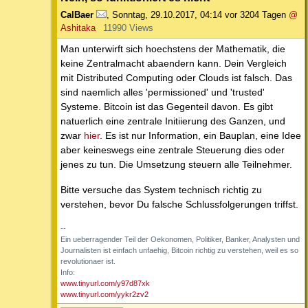
CalBaer
,
Sonntag, 29.10.2017, 04:14
vor 3204 Tagen
@
Ashitaka
11990 Views
Man unterwirft sich hoechstens der Mathematik, die
keine Zentralmacht abaendern kann. Dein Vergleich
mit Distributed Computing oder Clouds ist falsch. Das
sind naemlich alles 'permissioned' und 'trusted'
Systeme. Bitcoin ist das Gegenteil davon. Es gibt
natuerlich eine zentrale Initiierung des Ganzen, und
zwar
hier
. Es ist nur Information, ein Bauplan, eine Idee
aber keineswegs eine zentrale Steuerung dies oder
jenes zu tun. Die Umsetzung steuern alle Teilnehmer.
Bitte versuche das System technisch richtig zu
verstehen, bevor Du falsche Schlussfolgerungen triffst.
--
Ein ueberragender Teil der Oekonomen, Politiker, Banker, Analysten und
Journalisten ist einfach unfaehig, Bitcoin richtig zu verstehen, weil es so
revolutionaer ist.
Info:
www.tinyurl.com/y97d87xk
www.tinyurl.com/yykr2zv2