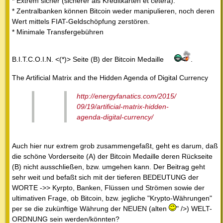
* Extrem sicher (sicherer als Kreditkarten et cetera).
* Zentralbanken können Bitcoin weder manipulieren, noch deren
Wert mittels FIAT-Geldschöpfung zerstören.
* Minimale Transfergebühren
B.I.T.C.O.I.N. <(*)> Seite (B) der Bitcoin Medaille
.
The Artificial Matrix and the Hidden Agenda of Digital Currency
http://energyfanatics.com/2015/
09/19/artificial-matrix-hidden-
agenda-digital-currency/
Auch hier nur extrem grob zusammengefaßt, geht es darum, daß
die schöne Vorderseite (A) der Bitcoin Medaille deren Rückseite
(B) nicht ausschließen, bzw. umgehen kann. Der Beitrag geht
sehr weit und befaßt sich mit der tieferen BEDEUTUNG der
WORTE ->> Kyrpto, Banken, Flüssen und Strömen sowie der
ultimativen Frage, ob Bitcoin, bzw. jegliche "Krypto-Währungen"
per se die zukünftige Währung der NEUEN (alten
" />) WELT-
ORDNUNG sein werden/könnten?