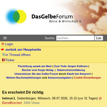
Suche:
Los
Login
zurück zur Hauptseite
in Thread öffnen
Ticker
Fluchtburg autark am Meer
|
Zum Tode Jürgen Küßners
|
Bücher vom Kopp-Verlag |
Datenschutzerklärung
Unterstützen Sie das Gelbe Forum
durch
Käufe bei Amazon
! |
Weitere Buchempfehlungen
und
Amazonnavigation
|
Cookie-Einstellungen
Es erscheint Dir richtig
helmut-1
,
Siebenbürgen
,
Mittwoch, 08.07.2026, 15:15
(vor 31 Tagen)
@
BerndBorchert
2404 Views