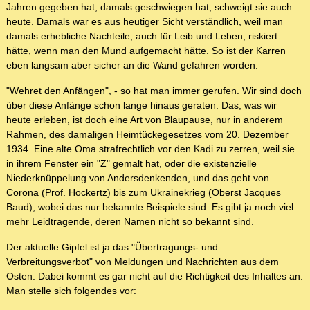
Jahren gegeben hat, damals geschwiegen hat, schweigt sie auch
heute. Damals war es aus heutiger Sicht verständlich, weil man
damals erhebliche Nachteile, auch für Leib und Leben, riskiert
hätte, wenn man den Mund aufgemacht hätte. So ist der Karren
eben langsam aber sicher an die Wand gefahren worden.
"Wehret den Anfängen", - so hat man immer gerufen. Wir sind doch
über diese Anfänge schon lange hinaus geraten. Das, was wir
heute erleben, ist doch eine Art von Blaupause, nur in anderem
Rahmen, des damaligen Heimtückegesetzes vom 20. Dezember
1934. Eine alte Oma strafrechtlich vor den Kadi zu zerren, weil sie
in ihrem Fenster ein "Z" gemalt hat, oder die existenzielle
Niederknüppelung von Andersdenkenden, und das geht von
Corona (Prof. Hockertz) bis zum Ukrainekrieg (Oberst Jacques
Baud), wobei das nur bekannte Beispiele sind. Es gibt ja noch viel
mehr Leidtragende, deren Namen nicht so bekannt sind.
Der aktuelle Gipfel ist ja das "Übertragungs- und
Verbreitungsverbot" von Meldungen und Nachrichten aus dem
Osten. Dabei kommt es gar nicht auf die Richtigkeit des Inhaltes an.
Man stelle sich folgendes vor: