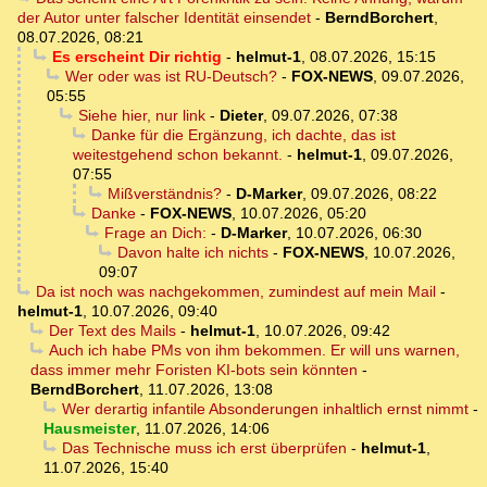
der Autor unter falscher Identität einsendet
-
BerndBorchert
,
08.07.2026, 08:21
Es erscheint Dir richtig
-
helmut-1
,
08.07.2026, 15:15
Wer oder was ist RU-Deutsch?
-
FOX-NEWS
,
09.07.2026,
05:55
Siehe hier, nur link
-
Dieter
,
09.07.2026, 07:38
Danke für die Ergänzung, ich dachte, das ist
weitestgehend schon bekannt.
-
helmut-1
,
09.07.2026,
07:55
Mißverständnis?
-
D-Marker
,
09.07.2026, 08:22
Danke
-
FOX-NEWS
,
10.07.2026, 05:20
Frage an Dich:
-
D-Marker
,
10.07.2026, 06:30
Davon halte ich nichts
-
FOX-NEWS
,
10.07.2026,
09:07
Da ist noch was nachgekommen, zumindest auf mein Mail
-
helmut-1
,
10.07.2026, 09:40
Der Text des Mails
-
helmut-1
,
10.07.2026, 09:42
Auch ich habe PMs von ihm bekommen. Er will uns warnen,
dass immer mehr Foristen KI-bots sein könnten
-
BerndBorchert
,
11.07.2026, 13:08
Wer derartig infantile Absonderungen inhaltlich ernst nimmt
-
Hausmeister
,
11.07.2026, 14:06
Das Technische muss ich erst überprüfen
-
helmut-1
,
11.07.2026, 15:40