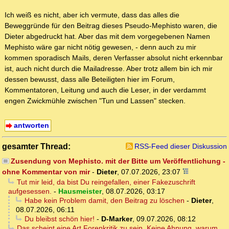
Ich weiß es nicht, aber ich vermute, dass das alles die
Beweggründe für den Beitrag dieses Pseudo-Mephisto waren, die
Dieter abgedruckt hat. Aber das mit dem vorgegebenen Namen
Mephisto wäre gar nicht nötig gewesen, - denn auch zu mir
kommen sporadisch Mails, deren Verfasser absolut nicht erkennbar
ist, auch nicht durch die Mailadresse. Aber trotz allem bin ich mir
dessen bewusst, dass alle Beteiligten hier im Forum,
Kommentatoren, Leitung und auch die Leser, in der verdammt
engen Zwickmühle zwischen "Tun und Lassen" stecken.
antworten
gesamter Thread:
RSS-Feed dieser Diskussion
Zusendung von Mephisto. mit der Bitte um Veröffentlichung -
ohne Kommentar von mir
-
Dieter
,
07.07.2026, 23:07
Tut mir leid, da bist Du reingefallen, einer Fakezuschrift
aufgesessen.
-
Hausmeister
,
08.07.2026, 03:17
Habe kein Problem damit, den Beitrag zu löschen
-
Dieter
,
08.07.2026, 06:11
Du bleibst schön hier!
-
D-Marker
,
09.07.2026, 08:12
Das scheint eine Art Forenkritik zu sein. Keine Ahnung, warum