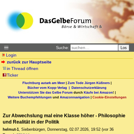
Suche:
Los
Login
zurück zur Hauptseite
in Thread öffnen
Ticker
Fluchtburg autark am Meer
|
Zum Tode Jürgen Küßners
|
Bücher vom Kopp-Verlag |
Datenschutzerklärung
Unterstützen Sie das Gelbe Forum
durch
Käufe bei Amazon
! |
Weitere Buchempfehlungen
und
Amazonnavigation
|
Cookie-Einstellungen
Zur Abwechslung mal eine Klasse höher - Philosophie
und Realität in der Politik
helmut-1
,
Siebenbürgen
,
Donnerstag, 02.07.2026, 19:52
(vor 36