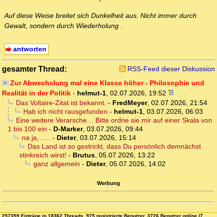
Auf diese Weise breitet sich Dunkelheit aus. Nicht immer durch
Gewalt, sondern durch Wiederholung .
antworten
gesamter Thread:
RSS-Feed dieser Diskussion
Zur Abwechslung mal eine Klasse höher - Philosophie und
Realität in der Politik
-
helmut-1
,
02.07.2026, 19:52
Das Voltaire-Zitat ist bekannt.
-
FredMeyer
,
02.07.2026, 21:54
Hab ich nicht rausgefunden
-
helmut-1
,
03.07.2026, 06:03
Eine weitere Verarsche… Bitte ordne sie mir auf einer Skala von
1 bis 100 ein
-
D-Marker
,
03.07.2026, 09:44
na ja, .....
-
Dieter
,
03.07.2026, 15:14
Das Land ist so gestrickt, dass Du persönlich demnächst
stinkreich wirst!
-
Brutus
,
05.07.2026, 13:22
ganz allgemein
-
Dieter
,
05.07.2026, 14:02
Werbung
257359 Einträge in 18362 Threads, 975 registrierte Benutzer, 3726 Benutzer online (7