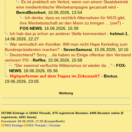
Es ist praktisch ein Verbot, wenn von einem Staatsbetrieb
eine medienkritische Werbekampagne gecancelt wird
-
BerndBorchert
,
16.06.2026, 13:54
Ich denke, dass es reichlich Alternativen für NIUS gibt,
ihre Werbebotschaft an den Mann zu bringen ... (owT)
-
FOX-NEWS
,
16.06.2026, 15:39
Ich hab das ja schon an anderer Stelle kommentiert
-
helmut-1
,
14.06.2026, 22:27
War vermutlich ein Komiker. Will man nicht Hape Kerkeling zum
Bundespräsidenten machen?
-
SevenSamurai
,
15.06.2026, 10:16
Deutschland? Sorry, ...da haben so Einige offenbar den Verstand
verloren! PS!
-
Reffke
,
15.06.2026, 15:58
"Der zweimal verfluchte Militarismus ist wieder da ..."
-
FOX-
NEWS
,
18.06.2026, 05:36
Highperformer auf dem Trapez im Zirkuszelt?
-
Brutus
,
19.06.2026, 23:05
Werbung
257386 Einträge in 18364 Threads, 975 registrierte Benutzer, 4496 Benutzer online (5
registrierte, 4491 Gäste)
Forumszeit: 08.08.2026, 17:35 (Europe/Berlin)
RSS Einträge
RSS Threads
Kontakt