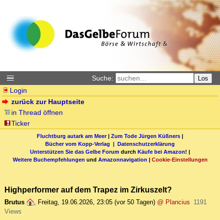
Suche:
Los
Login
zurück zur Hauptseite
in Thread öffnen
Ticker
Fluchtburg autark am Meer
|
Zum Tode Jürgen Küßners
|
Bücher vom Kopp-Verlag |
Datenschutzerklärung
Unterstützen Sie das Gelbe Forum
durch
Käufe bei Amazon
! |
Weitere Buchempfehlungen
und
Amazonnavigation
|
Cookie-Einstellungen
Highperformer auf dem Trapez im Zirkuszelt?
Brutus
,
Freitag, 19.06.2026, 23:05
(vor 50 Tagen)
@ Plancius
1191
Views