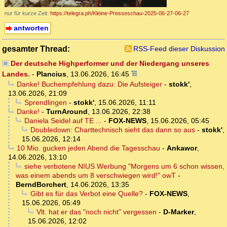
nur für kurze Zeit:
https://telegra.ph/Kleine-Presseschau-2025-06-27-06-27
antworten
gesamter Thread:
RSS-Feed dieser Diskussion
Der deutsche Highperformer und der Niedergang unseres
Landes.
-
Plancius
,
13.06.2026, 16:45
Danke! Buchempfehlung dazu: Die Aufsteiger
-
stokk'
,
13.06.2026, 21:09
Sprendlingen
-
stokk'
,
15.06.2026, 11:11
Danke!
-
TurnAround
,
13.06.2026, 22:38
Daniela Seidel auf TE ...
-
FOX-NEWS
,
15.06.2026, 05:45
Doubledown: Charttechnisch sieht das dann so aus
-
stokk'
,
15.06.2026, 12:14
10 Mio. gucken jeden Abend die Tagesschau
-
Ankawor
,
14.06.2026, 13:10
siehe verbotene NIUS Werbung "Morgens um 6 schon wissen,
was einem abends um 8 verschwiegen wird!" owT
-
BerndBorchert
,
14.06.2026, 13:35
Gibt es für das Verbot eine Quelle?
-
FOX-NEWS
,
15.06.2026, 05:49
Vlt. hat er das "noch nicht" vergessen
-
D-Marker
,
15.06.2026, 12:02