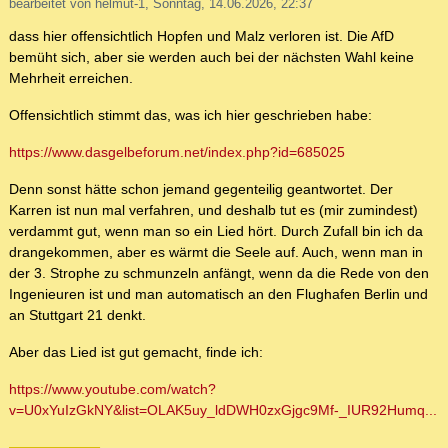
bearbeitet von helmut-1, Sonntag, 14.06.2026, 22:37
dass hier offensichtlich Hopfen und Malz verloren ist. Die AfD
bemüht sich, aber sie werden auch bei der nächsten Wahl keine
Mehrheit erreichen.
Offensichtlich stimmt das, was ich hier geschrieben habe:
https://www.dasgelbeforum.net/index.php?id=685025
Denn sonst hätte schon jemand gegenteilig geantwortet. Der
Karren ist nun mal verfahren, und deshalb tut es (mir zumindest)
verdammt gut, wenn man so ein Lied hört. Durch Zufall bin ich da
drangekommen, aber es wärmt die Seele auf. Auch, wenn man in
der 3. Strophe zu schmunzeln anfängt, wenn da die Rede von den
Ingenieuren ist und man automatisch an den Flughafen Berlin und
an Stuttgart 21 denkt.
Aber das Lied ist gut gemacht, finde ich:
https://www.youtube.com/watch?
v=U0xYuIzGkNY&list=OLAK5uy_ldDWH0zxGjgc9Mf-_IUR92Humq...