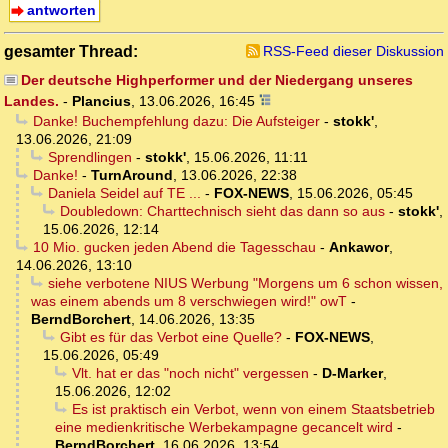
antworten
gesamter Thread:
RSS-Feed dieser Diskussion
Der deutsche Highperformer und der Niedergang unseres
Landes.
-
Plancius
,
13.06.2026, 16:45
Danke! Buchempfehlung dazu: Die Aufsteiger
-
stokk'
,
13.06.2026, 21:09
Sprendlingen
-
stokk'
,
15.06.2026, 11:11
Danke!
-
TurnAround
,
13.06.2026, 22:38
Daniela Seidel auf TE ...
-
FOX-NEWS
,
15.06.2026, 05:45
Doubledown: Charttechnisch sieht das dann so aus
-
stokk'
,
15.06.2026, 12:14
10 Mio. gucken jeden Abend die Tagesschau
-
Ankawor
,
14.06.2026, 13:10
siehe verbotene NIUS Werbung "Morgens um 6 schon wissen,
was einem abends um 8 verschwiegen wird!" owT
-
BerndBorchert
,
14.06.2026, 13:35
Gibt es für das Verbot eine Quelle?
-
FOX-NEWS
,
15.06.2026, 05:49
Vlt. hat er das "noch nicht" vergessen
-
D-Marker
,
15.06.2026, 12:02
Es ist praktisch ein Verbot, wenn von einem Staatsbetrieb
eine medienkritische Werbekampagne gecancelt wird
-
BerndBorchert
,
16.06.2026, 13:54