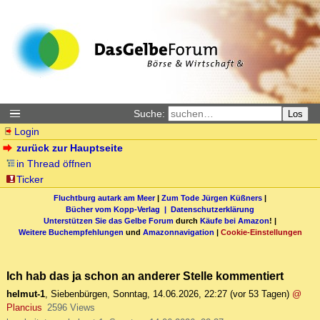
Suche:
Los
Login
zurück zur Hauptseite
in Thread öffnen
Ticker
Fluchtburg autark am Meer
|
Zum Tode Jürgen Küßners
|
Bücher vom Kopp-Verlag |
Datenschutzerklärung
Unterstützen Sie das Gelbe Forum
durch
Käufe bei Amazon
! |
Weitere Buchempfehlungen
und
Amazonnavigation
|
Cookie-Einstellungen
Ich hab das ja schon an anderer Stelle kommentiert
helmut-1
,
Siebenbürgen
,
Sonntag, 14.06.2026, 22:27
(vor 53 Tagen)
@
Plancius
2596 Views