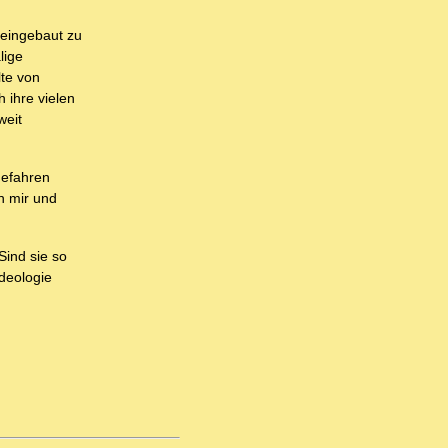
 eingebaut zu
lige
te von
 ihre vielen
weit
gefahren
n mir und
Sind sie so
deologie