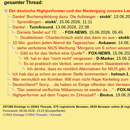
gesamter Thread:
Der deutsche Highperformer und der Niedergang unseres La
Danke! Buchempfehlung dazu: Die Aufsteiger
-
stokk'
,
13.06.20
Sprendlingen
-
stokk'
,
15.06.2026, 11:11
Danke!
-
TurnAround
,
13.06.2026, 22:38
Daniela Seidel auf TE ...
-
FOX-NEWS
,
15.06.2026, 05:45
Doubledown: Charttechnisch sieht das dann so aus
-
stokk
10 Mio. gucken jeden Abend die Tagesschau
-
Ankawor
,
14.06.
siehe verbotene NIUS Werbung "Morgens um 6 schon wissen
Gibt es für das Verbot eine Quelle?
-
FOX-NEWS
,
15.06.20
Vlt. hat er das "noch nicht" vergessen
-
D-Marker
,
15.06.
Es ist praktisch ein Verbot, wenn von einem Staatsbetri
Ich denke, dass es reichlich Alternativen für NIUS gibt
Ich hab das ja schon an anderer Stelle kommentiert
-
helmut-1
War vermutlich ein Komiker. Will man nicht Hape Kerkeling z
Deutschland? Sorry, ...da haben so Einige offenbar den Verstan
"Der zweimal verfluchte Militarismus ist wieder da ..."
-
FOX-
Highperformer auf dem Trapez im Zirkuszelt?
-
Brutus
,
19.06.2
257385 Einträge in 18364 Threads, 975 registrierte Benutzer, 4929 Benutzer online (9 regi
Forumszeit: 08.08.2026, 15:23 (Europe/Berlin)
RSS Einträge
RSS Threads
Kontakt