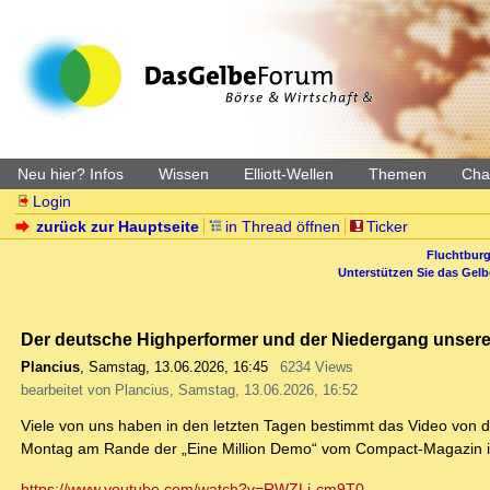
Neu hier? Infos
Wissen
Elliott-Wellen
Themen
Char
Login
zurück zur Hauptseite
in Thread öffnen
Ticker
Fluchtburg
Unterstützen Sie das Gel
Der deutsche Highperformer und der Niedergang unser
Plancius
,
Samstag, 13.06.2026, 16:45
6234 Views
bearbeitet von Plancius, Samstag, 13.06.2026, 16:52
Viele von uns haben in den letzten Tagen bestimmt das Video vo
Montag am Rande der „Eine Million Demo“ vom Compact-Magazin i
https://www.youtube.com/watch?v=RWZLi-cm9T0