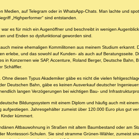
iven Medien, auf Telegram oder in WhatsApp-Chats. Man lachte und spot
griff „Highperformer“ sind entstanden.
hr war es für mich ein Augenöffner und beschreibt in wenigen Augenbli
ken und Enden so dysfunktional geworden sind.
 auch meine ehemaligen Kommilitonen aus meinem Studium erkannt. D
ekten erlebe, und das sowohl auf Kunden- als auch auf Beratungsseite. 
ei es in Konzernen wie SAP, Accenture, Roland Berger, Deutsche Bahn,
r Schäffler.
. Ohne diesen Typus Akademiker gäbe es nicht die vielen fehlgeschla
ei der Deutschen Bahn, gäbe es keinen Ausverkauf deutscher Ingenieue
ndlich langen Verzögerungen bei wichtigen Bau- und Infrastrukturproj
deutsche Bildungssystem mit einem Diplom und häufig auch mit einem 
ung aufgestiegen. Jahresgehälter zumeist über 120.000 Euro plus gut ve
ie Kinder kümmert.
mondänen Altbauwohnung in Straßen mit altem Baumbestand oder am Sta
der Montessori-Schulen. Sie sind stramme Grünen-Wähler, zumeist sin