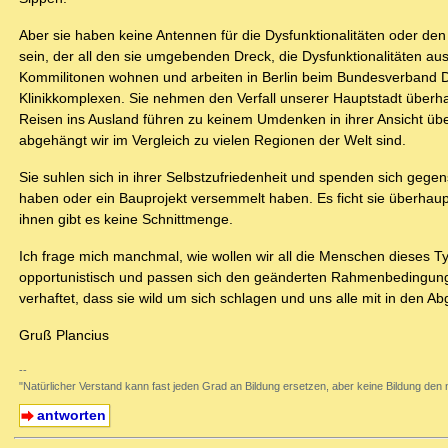
Aber sie haben keine Antennen für die Dysfunktionalitäten oder den
sein, der all den sie umgebenden Dreck, die Dysfunktionalitäten a
Kommilitonen wohnen und arbeiten in Berlin beim Bundesverband De
Klinikkomplexen. Sie nehmen den Verfall unserer Hauptstadt überhaup
Reisen ins Ausland führen zu keinem Umdenken in ihrer Ansicht übe
abgehängt wir im Vergleich zu vielen Regionen der Welt sind.
Sie suhlen sich in ihrer Selbstzufriedenheit und spenden sich gegens
haben oder ein Bauprojekt versemmelt haben. Es ficht sie überhaupt
ihnen gibt es keine Schnittmenge.
Ich frage mich manchmal, wie wollen wir all die Menschen dieses T
opportunistisch und passen sich den geänderten Rahmenbedingunge
verhaftet, dass sie wild um sich schlagen und uns alle mit in den Ab
Gruß Plancius
--
"Natürlicher Verstand kann fast jeden Grad an Bildung ersetzen, aber keine Bildun
antworten