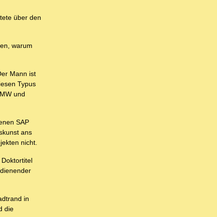
tete über den
cken, warum
er Mann ist
Diesen Typus
 BMW und
genen SAP
rskunst ans
ekten nicht.
Doktortitel
rdienender
dtrand in
d die