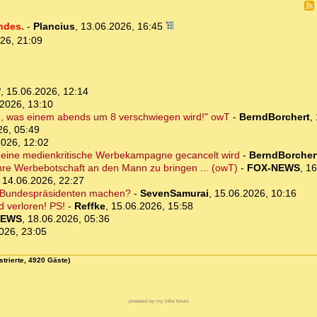
ndes.
-
Plancius
,
13.06.2026, 16:45
26, 21:09
'
,
15.06.2026, 12:14
2026, 13:10
, was einem abends um 8 verschwiegen wird!" owT
-
BerndBorchert
,
26, 05:49
2026, 12:02
eb eine medienkritische Werbekampagne gecancelt wird
-
BerndBorcher
, ihre Werbebotschaft an den Mann zu bringen ... (owT)
-
FOX-NEWS
,
16
,
14.06.2026, 22:27
um Bundespräsidenten machen?
-
SevenSamurai
,
15.06.2026, 10:16
d verloren! PS!
-
Reffke
,
15.06.2026, 15:58
NEWS
,
18.06.2026, 05:36
026, 23:05
strierte, 4920 Gäste)
powered by my little forum