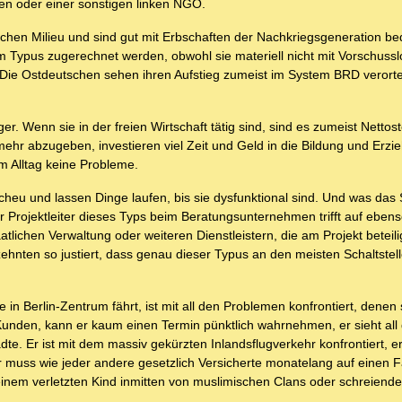
nen oder einer sonstigen linken NGO.
hen Milieu und sind gut mit Erbschaften der Nachkriegsgeneration be
Typus zugerechnet werden, obwohl sie materiell nicht mit Vorschuss
Die Ostdeutschen sehen ihren Aufstieg zumeist im System BRD verorte
. Wenn sie in der freien Wirtschaft tätig sind, sind es zumeist Nettost
hr abzugeben, investieren viel Zeit und Geld in die Bildung und Erzie
 Alltag keine Probleme.
tscheu und lassen Dinge laufen, bis sie dysfunktional sind. Und was da
er Projektleiter dieses Typs beim Beratungsunternehmen trifft auf eben
tlichen Verwaltung oder weiteren Dienstleistern, die am Projekt beteili
hnten so justiert, dass genau dieser Typus an den meisten Schaltstel
 in Berlin-Zentrum fährt, ist mit all den Problemen konfrontiert, denen
Kunden, kann er kaum einen Termin pünktlich wahrnehmen, er sieht all
. Er ist mit dem massiv gekürzten Inlandsflugverkehr konfrontiert, er
 muss wie jeder andere gesetzlich Versicherte monatelang auf einen F
einem verletzten Kind inmitten von muslimischen Clans oder schreien