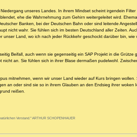
 Niedergang unseres Landes. In ihrem Mindset scheint irgendein Filter
usblendet, ehe die Wahrnehmung zum Gehirn weitergeleitet wird. Ehema
utscher Banken, bei der Deutschen Bahn oder sind leitende Angestell
t nicht wahr. Sie fühlen sich im besten Deutschland aller Zeiten. Auch
r unser Land, wo ich nach jeder Rückkehr geschockt darüber bin, wie 
eitig Beifall, auch wenn sie gegenseitig ein SAP Projekt in die Grütze 
 nicht an. Sie fühlen sich in ihrer Blase dermaßen pudelwohl. Zwische
ypus mitnehmen, wenn wir unser Land wieder auf Kurs bringen wollen. 
n an oder sind sie so in ihrem Glauben an den Endsieg ihrer woken I
grund reißen.
g den natürlichen Verstand." ARTHUR SCHOPENHAUER