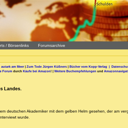
ts / Börsenlinks
Forumsarchive
 autark am Meer
|
Zum Tode Jürgen Küßners
|
Bücher vom Kopp-Verlag |
Datenschut
be Forum
durch
Käufe bei Amazon
! |
Weitere Buchempfehlungen
und
Amazonnavigat
es Landes.
n dem deutschen Akademiker mit dem gelben Helm gesehen, der am ve
nterviewt wurde.