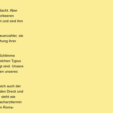
dacht. Aber
lorbeeren
t und sind ihm
euerzahler, sie
hung ihrer
s Schlimme
solchen Typus
gt sind. Unsere
len unseres
 sich auch der
 den Dreck und
 steht wie
acharzttermin
den Roma-