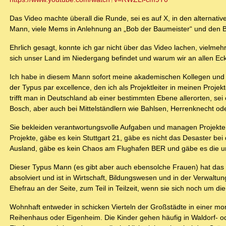
Das Video machte überall die Runde, sei es auf X, in den alternat
Mann, viele Mems in Anlehnung an „Bob der Baumeister“ und den Be
Ehrlich gesagt, konnte ich gar nicht über das Video lachen, vielme
sich unser Land im Niedergang befindet und warum wir an allen Ec
Ich habe in diesem Mann sofort meine akademischen Kollegen und
der Typus par excellence, den ich als Projektleiter in meinen Proj
trifft man in Deutschland ab einer bestimmten Ebene allerorten, s
Bosch, aber auch bei Mittelständlern wie Bahlsen, Herrenknecht ode
Sie bekleiden verantwortungsvolle Aufgaben und managen Projekte
Projekte, gäbe es kein Stuttgart 21, gäbe es nicht das Desaster b
Ausland, gäbe es kein Chaos am Flughafen BER und gäbe es die une
Dieser Typus Mann (es gibt aber auch ebensolche Frauen) hat das 
absolviert und ist in Wirtschaft, Bildungswesen und in der Verwalt
Ehefrau an der Seite, zum Teil in Teilzeit, wenn sie sich noch um d
Wohnhaft entweder in schicken Vierteln der Großstädte in einer 
Reihenhaus oder Eigenheim. Die Kinder gehen häufig in Waldorf- o