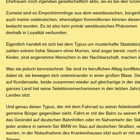
Ehefrauen noch irgendwo gesellschaftlich aktiv, sei es bei den Grü
Zumeist sind es Emporkömmlinge aus dem westdeutschen, bürgerlic
auch meine ostdeutschen, ehemaligen Kommilitonen können diesem 
bedacht wurden. Es ist also kein primär westdeutsches Phänomen. 
deshalb in Loyalität verbunden.
Eigentlich handelt es sich bei dem Typus um musterhafte Staatsbürger
zahlen extrem hohe Steuern ohne Murren, sind sogar bereit, noch me
Kinder, sind angenehme Menschen in der Nachbarschaft, machen im
Was sie jedoch kennzeichnet: Sie sind im beruflichen Alltag konflik
dabei ist, sie bewegen sich untereinander in einer großen Blase. D
auf Kundenseite, beide zusammen wieder auf gleichartige in der staa
ganzes Land hat seine Selektionsmechanismen in den letzten Jahrze
Landes sitzt.
Und genau dieser Typus, der mit dem Fahrrad zu seiner Arbeitsstelle
gemeine Bürger gegenüber sieht. Fährt er mit der Bahn zu seinen 
das Gesindel auf deutschen Bahnhöfen oder im Nahverkehr der Städte
jeder andere in seinem 5er BMW im Stau auf deutschen Straßen, er
warten, in der Notaufnahme des Krankenhauses sitzt auch er mit s
Sippen.