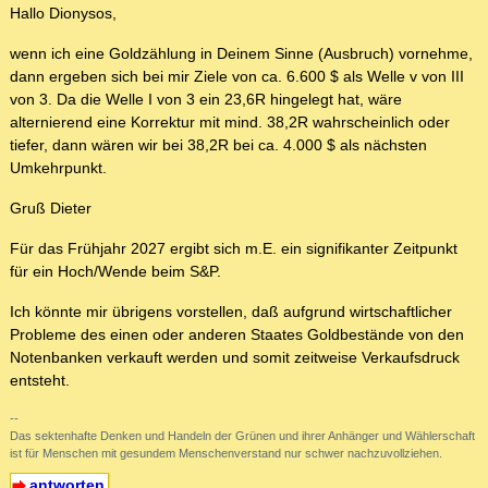
Hallo Dionysos,
wenn ich eine Goldzählung in Deinem Sinne (Ausbruch) vornehme,
dann ergeben sich bei mir Ziele von ca. 6.600 $ als Welle v von III
von 3. Da die Welle I von 3 ein 23,6R hingelegt hat, wäre
alternierend eine Korrektur mit mind. 38,2R wahrscheinlich oder
tiefer, dann wären wir bei 38,2R bei ca. 4.000 $ als nächsten
Umkehrpunkt.
Gruß Dieter
Für das Frühjahr 2027 ergibt sich m.E. ein signifikanter Zeitpunkt
für ein Hoch/Wende beim S&P.
Ich könnte mir übrigens vorstellen, daß aufgrund wirtschaftlicher
Probleme des einen oder anderen Staates Goldbestände von den
Notenbanken verkauft werden und somit zeitweise Verkaufsdruck
entsteht.
--
Das sektenhafte Denken und Handeln der Grünen und ihrer Anhänger und Wählerschaft
ist für Menschen mit gesundem Menschenverstand nur schwer nachzuvollziehen.
antworten