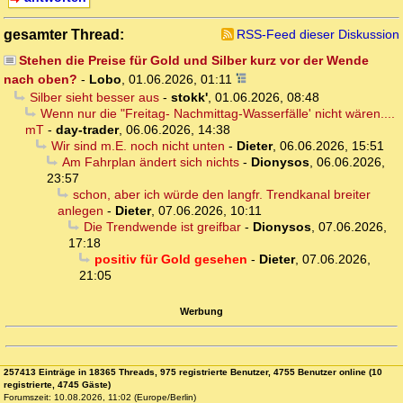
gesamter Thread:
RSS-Feed dieser Diskussion
Stehen die Preise für Gold und Silber kurz vor der Wende
nach oben?
-
Lobo
,
01.06.2026, 01:11
Silber sieht besser aus
-
stokk'
,
01.06.2026, 08:48
Wenn nur die "Freitag- Nachmittag-Wasserfälle' nicht wären....
mT
-
day-trader
,
06.06.2026, 14:38
Wir sind m.E. noch nicht unten
-
Dieter
,
06.06.2026, 15:51
Am Fahrplan ändert sich nichts
-
Dionysos
,
06.06.2026,
23:57
schon, aber ich würde den langfr. Trendkanal breiter
anlegen
-
Dieter
,
07.06.2026, 10:11
Die Trendwende ist greifbar
-
Dionysos
,
07.06.2026,
17:18
positiv für Gold gesehen
-
Dieter
,
07.06.2026,
21:05
Werbung
257413 Einträge in 18365 Threads, 975 registrierte Benutzer, 4755 Benutzer online (10
registrierte, 4745 Gäste)
Forumszeit: 10.08.2026, 11:02 (Europe/Berlin)