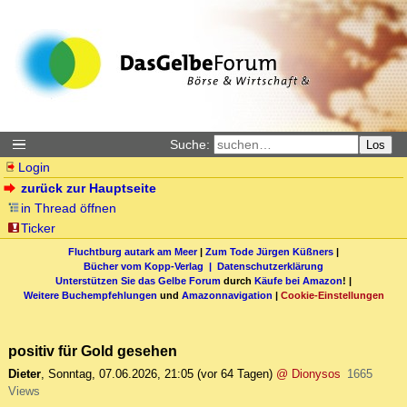
Suche:
Los
Login
zurück zur Hauptseite
in Thread öffnen
Ticker
Fluchtburg autark am Meer
|
Zum Tode Jürgen Küßners
|
Bücher vom Kopp-Verlag |
Datenschutzerklärung
Unterstützen Sie das Gelbe Forum
durch
Käufe bei Amazon
! |
Weitere Buchempfehlungen
und
Amazonnavigation
|
Cookie-Einstellungen
positiv für Gold gesehen
Dieter
,
Sonntag, 07.06.2026, 21:05
(vor 64 Tagen)
@ Dionysos
1665
Views