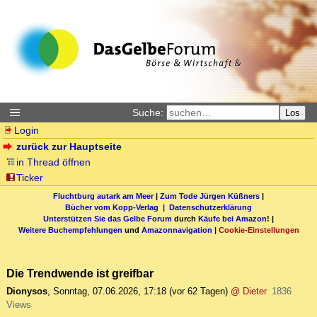
Suche:
Los
Login
zurück zur Hauptseite
in Thread öffnen
Ticker
Fluchtburg autark am Meer
|
Zum Tode Jürgen Küßners
|
Bücher vom Kopp-Verlag |
Datenschutzerklärung
Unterstützen Sie das Gelbe Forum
durch
Käufe bei Amazon
! |
Weitere Buchempfehlungen
und
Amazonnavigation
|
Cookie-Einstellungen
Die Trendwende ist greifbar
Dionysos
,
Sonntag, 07.06.2026, 17:18
(vor 62 Tagen)
@ Dieter
1836
Views