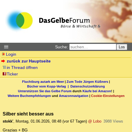
Suche:
Los
Login
zurück zur Hauptseite
in Thread öffnen
Ticker
Fluchtburg autark am Meer
|
Zum Tode Jürgen Küßners
|
Bücher vom Kopp-Verlag |
Datenschutzerklärung
Unterstützen Sie das Gelbe Forum
durch
Käufe bei Amazon
! |
Weitere Buchempfehlungen
und
Amazonnavigation
|
Cookie-Einstellungen
Silber sieht besser aus
stokk'
,
Montag, 01.06.2026, 08:48
(vor 67 Tagen)
@ Lobo
3988 Views
Grazias + BG