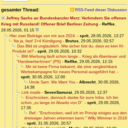
gesamter Thread:
RSS-Feed dieser Diskussion
Jeffrey Sachs an Bundeskanzler Merz: Verhindern Sie offenen
Krieg mit Russland! Offener Brief Berliner Zeitung
-
Reffke
,
28.05.2026, 01:15
Hier zwei Beiträge von mir aus 2024.
-
sprit
,
28.05.2026, 13:27
Na ja, fast! 2+4 Kündigung
-
Brutus
,
29.05.2026, 02:57
Das Bild ist unglaublich. Wie sicher bist du, dass es kein KI-
Produkt ist?
-
sprit
,
29.05.2026, 10:32
BW-Werbung läuft schon lange... Krieg als Abenteuer und
"HandwerkerInnen" (PS)
-
Reffke
,
29.05.2026, 12:15
Mir ist keine Firma bekannt, die eine vergleichbare
Werbekampagne für neues Personal ausgeführt hat.
-
sprit
,
30.05.2026, 12:00
Uncle Sam: We Want You
-
Albrecht
,
30.05.2026,
14:38
Link inside
-
SevenSamurai
,
29.05.2026, 12:37
Erschrocken, dennoch danke für eure Infos. Ich bin
schon „zu lange im Abseits von D“.
-
sprit
,
29.05.2026,
17:35
Ref.: "Erschrocken, weil ich im Prinzip einiges aus den
dreissiger Jahren erkennen kann." Willy Wimmer in 2018
-
sprit
,
31.05.2026, 20:57