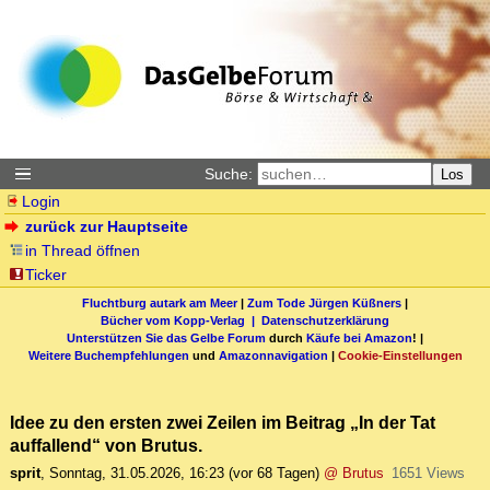
Suche:
Los
Login
zurück zur Hauptseite
in Thread öffnen
Ticker
Fluchtburg autark am Meer
|
Zum Tode Jürgen Küßners
|
Bücher vom Kopp-Verlag |
Datenschutzerklärung
Unterstützen Sie das Gelbe Forum
durch
Käufe bei Amazon
! |
Weitere Buchempfehlungen
und
Amazonnavigation
|
Cookie-Einstellungen
Idee zu den ersten zwei Zeilen im Beitrag „In der Tat
auffallend“ von Brutus.
sprit
,
Sonntag, 31.05.2026, 16:23
(vor 68 Tagen)
@ Brutus
1651 Views