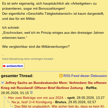
Es ist sehr eigenartig, sich hauptsächlich als »Arbeitgeber« zu
präsentieren, sogar mit Bonuszahlungen!
Der eigentliche «Geschäfts-Tätigkeitsbereich» ist kaum dargestellt,
und das für ein Militär.
Ich schrieb:
„Erschrocken, weil ich im Prinzip einiges aus den dreissiger Jahren
erkennen kann.“
Wie vergleichbar sind die Militärwerbungen?
--
Keine Abmahnung ohne vorherigen Kontakt!
antworten
gesamter Thread:
RSS-Feed dieser Diskussion
Jeffrey Sachs an Bundeskanzler Merz: Verhindern Sie offenen
Krieg mit Russland! Offener Brief Berliner Zeitung
-
Reffke
,
28.05.2026, 01:15
Hier zwei Beiträge von mir aus 2024.
-
sprit
,
28.05.2026, 13:27
Na ja, fast! 2+4 Kündigung
-
Brutus
,
29.05.2026, 02:57
Das Bild ist unglaublich. Wie sicher bist du, dass es kein KI-