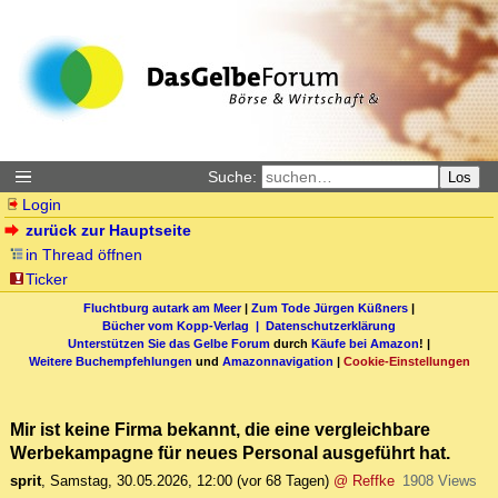
Suche:
Los
Login
zurück zur Hauptseite
in Thread öffnen
Ticker
Fluchtburg autark am Meer
|
Zum Tode Jürgen Küßners
|
Bücher vom Kopp-Verlag |
Datenschutzerklärung
Unterstützen Sie das Gelbe Forum
durch
Käufe bei Amazon
! |
Weitere Buchempfehlungen
und
Amazonnavigation
|
Cookie-Einstellungen
Mir ist keine Firma bekannt, die eine vergleichbare
Werbekampagne für neues Personal ausgeführt hat.
sprit
,
Samstag, 30.05.2026, 12:00
(vor 68 Tagen)
@ Reffke
1908 Views