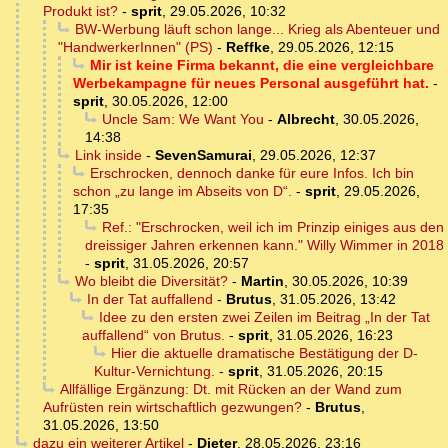
Produkt ist?
-
sprit
,
29.05.2026, 10:32
BW-Werbung läuft schon lange... Krieg als Abenteuer und
"HandwerkerInnen" (PS)
-
Reffke
,
29.05.2026, 12:15
Mir ist keine Firma bekannt, die eine vergleichbare
Werbekampagne für neues Personal ausgeführt hat.
-
sprit
,
30.05.2026, 12:00
Uncle Sam: We Want You
-
Albrecht
,
30.05.2026,
14:38
Link inside
-
SevenSamurai
,
29.05.2026, 12:37
Erschrocken, dennoch danke für eure Infos. Ich bin
schon „zu lange im Abseits von D“.
-
sprit
,
29.05.2026,
17:35
Ref.: "Erschrocken, weil ich im Prinzip einiges aus den
dreissiger Jahren erkennen kann." Willy Wimmer in 2018
-
sprit
,
31.05.2026, 20:57
Wo bleibt die Diversität?
-
Martin
,
30.05.2026, 10:39
In der Tat auffallend
-
Brutus
,
31.05.2026, 13:42
Idee zu den ersten zwei Zeilen im Beitrag „In der Tat
auffallend“ von Brutus.
-
sprit
,
31.05.2026, 16:23
Hier die aktuelle dramatische Bestätigung der D-
Kultur-Vernichtung.
-
sprit
,
31.05.2026, 20:15
Allfällige Ergänzung: Dt. mit Rücken an der Wand zum
Aufrüsten rein wirtschaftlich gezwungen?
-
Brutus
,
31.05.2026, 13:50
dazu ein weiterer Artikel
-
Dieter
,
28.05.2026, 23:16