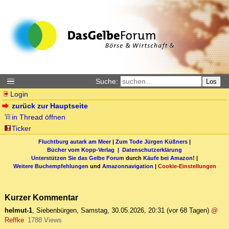
Suche:
Los
Login
zurück zur Hauptseite
in Thread öffnen
Ticker
Fluchtburg autark am Meer
|
Zum Tode Jürgen Küßners
|
Bücher vom Kopp-Verlag |
Datenschutzerklärung
Unterstützen Sie das Gelbe Forum
durch
Käufe bei Amazon
! |
Weitere Buchempfehlungen
und
Amazonnavigation
|
Cookie-Einstellungen
Kurzer Kommentar
helmut-1
,
Siebenbürgen
,
Samstag, 30.05.2026, 20:31
(vor 68 Tagen)
@
Reffke
1788 Views