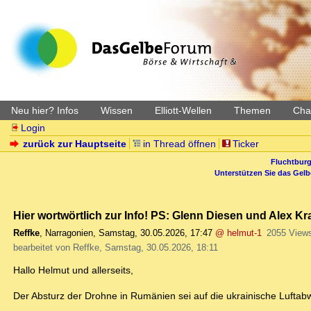
Neu hier? Infos
Wissen
Elliott-Wellen
Themen
Char
Login
zurück zur Hauptseite
in Thread öffnen
Ticker
Fluchtburg
Unterstützen Sie das Gel
Hier wortwörtlich zur Info! PS: Glenn Diesen und Alex 
Reffke
,
Narragonien
,
Samstag, 30.05.2026, 17:47
@ helmut-1
2055 View
bearbeitet von Reffke, Samstag, 30.05.2026, 18:11
Hallo Helmut und allerseits,
Der Absturz der Drohne in Rumänien sei auf die ukrainische Luftab