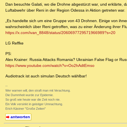
Dan besuchte Galati, wo die Drohne abgestürzt war, und erklärte, 
Luftabwehr über Reni in der Region Odessa in Aktion getreten war.
„Es handelte sich um eine Gruppe von 43 Drohnen. Einige von ihn
wahrscheinlich über Reni getroffen, was zu einer Änderung ihrer Flug
https://x.com/ivan_8848/status/2060697729571966989?s=20
LG Reffke
PS:
Alex Krainer: Russia Attacks Romania? Ukrainian False Flag or Ru
https://www.youtube.com/watch?v=Oo2hAdtEmso
Audiotrack ist auch simulan Deutsch wählbar!
--
Wer warnen will, den straft man mit Verachtung.
Die Dummheit wurde zur Epidemie.
So groß wie heute war die Zeit noch nie.
Ein Volk versinkt in geistiger Umnachtung.
Erich Kästner "Große Zeiten"
antworten