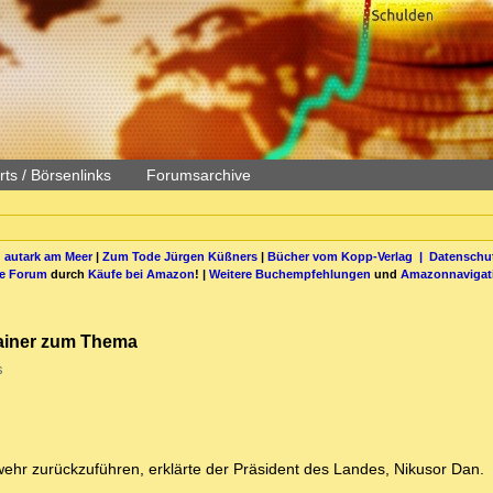
ts / Börsenlinks
Forumsarchive
 autark am Meer
|
Zum Tode Jürgen Küßners
|
Bücher vom Kopp-Verlag |
Datenschut
be Forum
durch
Käufe bei Amazon
! |
Weitere Buchempfehlungen
und
Amazonnavigat
Krainer zum Thema
s
wehr zurückzuführen, erklärte der Präsident des Landes, Nikusor Dan.