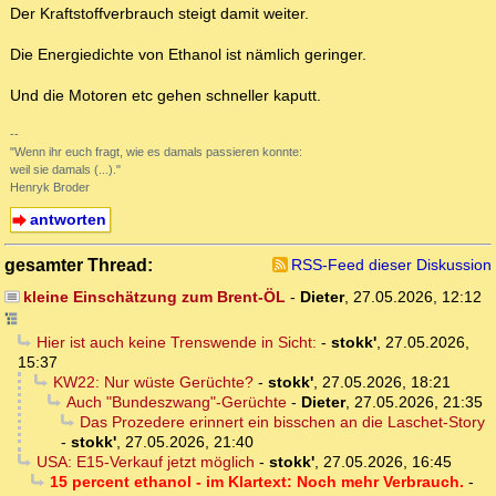
Der Kraftstoffverbrauch steigt damit weiter.
Die Energiedichte von Ethanol ist nämlich geringer.
Und die Motoren etc gehen schneller kaputt.
--
"Wenn ihr euch fragt, wie es damals passieren konnte:
weil sie damals (...)."
Henryk Broder
antworten
gesamter Thread:
RSS-Feed dieser Diskussion
kleine Einschätzung zum Brent-ÖL
-
Dieter
,
27.05.2026, 12:12
Hier ist auch keine Trenswende in Sicht:
-
stokk'
,
27.05.2026,
15:37
KW22: Nur wüste Gerüchte?
-
stokk'
,
27.05.2026, 18:21
Auch "Bundeszwang"-Gerüchte
-
Dieter
,
27.05.2026, 21:35
Das Prozedere erinnert ein bisschen an die Laschet-Story
-
stokk'
,
27.05.2026, 21:40
USA: E15-Verkauf jetzt möglich
-
stokk'
,
27.05.2026, 16:45
15 percent ethanol - im Klartext: Noch mehr Verbrauch.
-