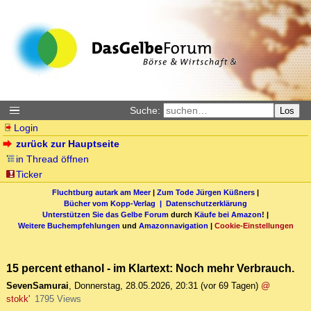
Suche:
Los
Login
zurück zur Hauptseite
in Thread öffnen
Ticker
Fluchtburg autark am Meer
|
Zum Tode Jürgen Küßners
|
Bücher vom Kopp-Verlag |
Datenschutzerklärung
Unterstützen Sie das Gelbe Forum
durch
Käufe bei Amazon
! |
Weitere Buchempfehlungen
und
Amazonnavigation
|
Cookie-Einstellungen
15 percent ethanol - im Klartext: Noch mehr Verbrauch.
SevenSamurai
,
Donnerstag, 28.05.2026, 20:31
(vor 69 Tagen)
@
stokk'
1795 Views