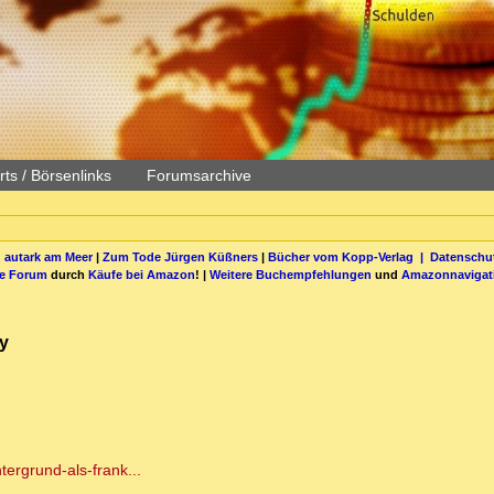
ts / Börsenlinks
Forumsarchive
 autark am Meer
|
Zum Tode Jürgen Küßners
|
Bücher vom Kopp-Verlag |
Datenschut
be Forum
durch
Käufe bei Amazon
! |
Weitere Buchempfehlungen
und
Amazonnavigat
ry
tergrund-als-frank...