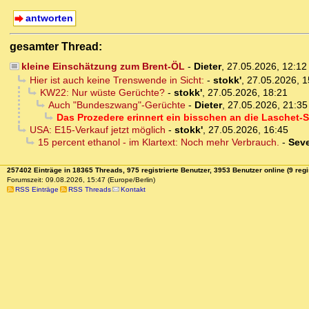
antworten
gesamter Thread:
kleine Einschätzung zum Brent-ÖL
-
Dieter
,
27.05.2026, 12:1
Hier ist auch keine Trenswende in Sicht:
-
stokk'
,
27.05.2026, 1
KW22: Nur wüste Gerüchte?
-
stokk'
,
27.05.2026, 18:21
Auch "Bundeszwang"-Gerüchte
-
Dieter
,
27.05.2026, 21:35
Das Prozedere erinnert ein bisschen an die Laschet-S
USA: E15-Verkauf jetzt möglich
-
stokk'
,
27.05.2026, 16:45
15 percent ethanol - im Klartext: Noch mehr Verbrauch.
-
Sev
257402 Einträge in 18365 Threads, 975 registrierte Benutzer, 3953 Benutzer online (9 regi
Forumszeit: 09.08.2026, 15:47 (Europe/Berlin)
RSS Einträge
RSS Threads
Kontakt