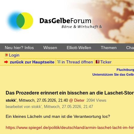
Neu hier? Infos
Wissen
Elliott-Wellen
Themen
Char
Login
zurück zur Hauptseite
in Thread öffnen
Ticker
Fluchtburg
Unterstützen Sie das Gel
Das Prozedere erinnert ein bisschen an die Laschet-Sto
stokk'
,
Mittwoch, 27.05.2026, 21:40
@ Dieter
2094 Views
bearbeitet von stokk', Mittwoch, 27.05.2026, 21:47
Ein kleines Lächeln und man ist die Verantwortung los?
https://www.spiegel.de/politik/deutschland/armin-laschet-lacht-im-hin