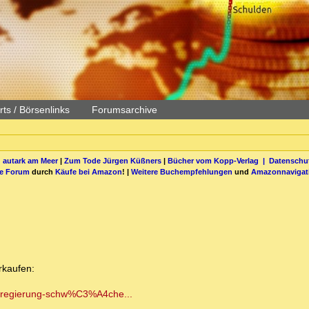
ts / Börsenlinks
Forumsarchive
 autark am Meer
|
Zum Tode Jürgen Küßners
|
Bücher vom Kopp-Verlag |
Datenschut
be Forum
durch
Käufe bei Amazon
! |
Weitere Buchempfehlungen
und
Amazonnavigat
rkaufen:
z-regierung-schw%C3%A4che...