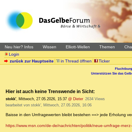
Neu hier? Infos
Wissen
Elliott-Wellen
Themen
Char
Login
zurück zur Hauptseite
in Thread öffnen
Ticker
Fluchtburg
Unterstützen Sie das Gel
Hier ist auch keine Trenswende in Sicht:
stokk'
,
Mittwoch, 27.05.2026, 15:37
@ Dieter
2634 Views
bearbeitet von stokk', Mittwoch, 27.05.2026, 16:06
Baisse in den Umfragewerten bleibt bestehen ==> jede Erholung ve
https://www.msn.com/de-de/nachrichten/politik/neue-umfrage-mer