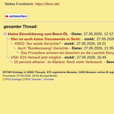
Nettes Fundstück:
https://ilium.de/
antworten
gesamter Thread:
kleine Einschätzung zum Brent-ÖL
-
Dieter
,
27.05.2026, 12:1
Hier ist auch keine Trenswende in Sicht:
-
stokk'
,
27.05.202
KW22: Nur wüste Gerüchte?
-
stokk'
,
27.05.2026, 18:21
Auch "Bundeszwang"-Gerüchte
-
Dieter
,
27.05.2026, 21:35
Das Prozedere erinnert ein bisschen an die Laschet-Story
USA: E15-Verkauf jetzt möglich
-
stokk'
,
27.05.2026, 16:45
15 percent ethanol - im Klartext: Noch mehr Verbrauch.
-
Sev
257369 Einträge in 18362 Threads, 975 registrierte Benutzer, 3436 Benutzer online (8 regi
Forumszeit: 07.08.2026, 19:03 (Europe/Berlin)
RSS Einträge
RSS Threads
Kontakt