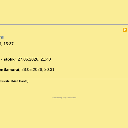
2
6, 15:37
-
stokk'
,
27.05.2026, 21:40
enSamurai
,
28.05.2026, 20:31
strierte, 3428 Gäste)
powered by my little forum