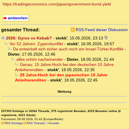
https://tradingeconomics.com/japan/government-bond-yield
antworten
gesamter Thread:
RSS-Feed dieser Diskussion
2026: Gyros vs Kebab?
-
stokk'
,
15.05.2026, 23:13
Vor 52 Jahren: Zypernkonflikt
-
stokk'
,
16.05.2026, 19:57
Da entwickelt sich sicher auch noch ein Israel-Türkei-Konflikt
-
Dieter
,
17.05.2026, 12:46
alles schön nacheinander
-
Dieter
,
18.05.2026, 21:44
Genau: 15 Jahre-Hoch bei den deutschen 10 Jahre
Anleiherenditen
-
stokk'
,
18.05.2026, 22:35
29 Jahre-Hoch bei den japanischen 10 Jahre
Anleiherenditen
-
stokk'
,
18.05.2026, 22:45
Werbung
257393 Einträge in 18364 Threads, 975 registrierte Benutzer, 4225 Benutzer online (4
registrierte, 4221 Gäste)
Forumszeit: 09.08.2026, 01:43 (Europe/Berlin)
RSS Einträge
RSS Threads
Kontakt