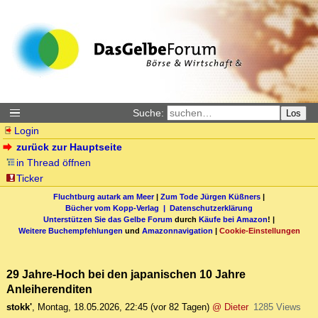
Suche:
Los
Login
zurück zur Hauptseite
in Thread öffnen
Ticker
Fluchtburg autark am Meer
|
Zum Tode Jürgen Küßners
|
Bücher vom Kopp-Verlag |
Datenschutzerklärung
Unterstützen Sie das Gelbe Forum
durch
Käufe bei Amazon
! |
Weitere Buchempfehlungen
und
Amazonnavigation
|
Cookie-Einstellungen
29 Jahre-Hoch bei den japanischen 10 Jahre
Anleiherenditen
stokk'
,
Montag, 18.05.2026, 22:45
(vor 82 Tagen)
@ Dieter
1285 Views