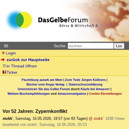
Suche:
Los
Login
zurück zur Hauptseite
in Thread öffnen
Ticker
Fluchtburg autark am Meer
|
Zum Tode Jürgen Küßners
|
Bücher vom Kopp-Verlag |
Datenschutzerklärung
Unterstützen Sie das Gelbe Forum
durch
Käufe bei Amazon
! |
Weitere Buchempfehlungen
und
Amazonnavigation
|
Cookie-Einstellungen
Vor 52 Jahren: Zypernkonflikt
stokk'
,
Samstag, 16.05.2026, 19:57
(vor 83 Tagen)
@ stokk'
1938 Views
bearbeitet von stokk', Samstag, 16.05.2026, 20:23