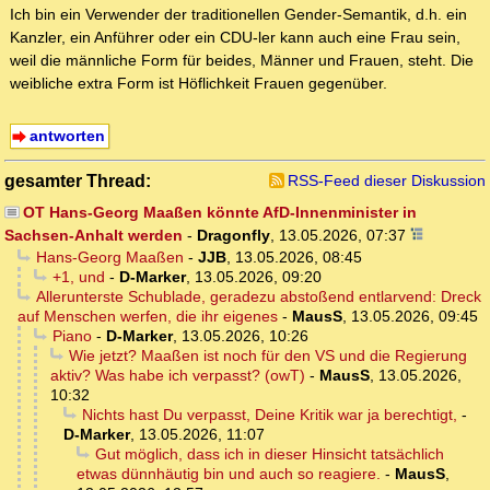
Ich bin ein Verwender der traditionellen Gender-Semantik, d.h. ein
Kanzler, ein Anführer oder ein CDU-ler kann auch eine Frau sein,
weil die männliche Form für beides, Männer und Frauen, steht. Die
weibliche extra Form ist Höflichkeit Frauen gegenüber.
antworten
gesamter Thread:
RSS-Feed dieser Diskussion
OT Hans-Georg Maaßen könnte AfD-Innenminister in
Sachsen-Anhalt werden
-
Dragonfly
,
13.05.2026, 07:37
Hans-Georg Maaßen
-
JJB
,
13.05.2026, 08:45
+1, und
-
D-Marker
,
13.05.2026, 09:20
Allerunterste Schublade, geradezu abstoßend entlarvend: Dreck
auf Menschen werfen, die ihr eigenes
-
MausS
,
13.05.2026, 09:45
Piano
-
D-Marker
,
13.05.2026, 10:26
Wie jetzt? Maaßen ist noch für den VS und die Regierung
aktiv? Was habe ich verpasst? (owT)
-
MausS
,
13.05.2026,
10:32
Nichts hast Du verpasst, Deine Kritik war ja berechtigt,
-
D-Marker
,
13.05.2026, 11:07
Gut möglich, dass ich in dieser Hinsicht tatsächlich
etwas dünnhäutig bin und auch so reagiere.
-
MausS
,