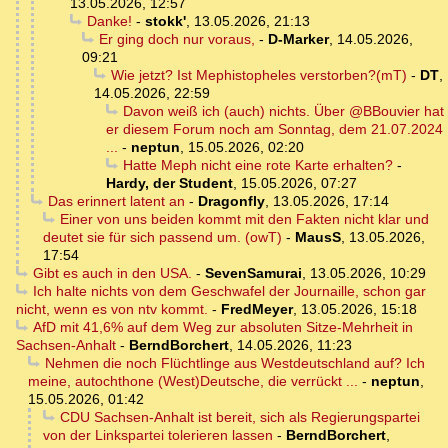
13.05.2026, 12:57
Danke!
-
stokk'
,
13.05.2026, 21:13
Er ging doch nur voraus,
-
D-Marker
,
14.05.2026,
09:21
Wie jetzt? Ist Mephistopheles verstorben?(mT)
-
DT
,
14.05.2026, 22:59
Davon weiß ich (auch) nichts. Über @BBouvier hat
er diesem Forum noch am Sonntag, dem 21.07.2024
...
-
neptun
,
15.05.2026, 02:20
Hatte Meph nicht eine rote Karte erhalten?
-
Hardy, der Student
,
15.05.2026, 07:27
Das erinnert latent an
-
Dragonfly
,
13.05.2026, 17:14
Einer von uns beiden kommt mit den Fakten nicht klar und
deutet sie für sich passend um. (owT)
-
MausS
,
13.05.2026,
17:54
Gibt es auch in den USA.
-
SevenSamurai
,
13.05.2026, 10:29
Ich halte nichts von dem Geschwafel der Journaille, schon gar
nicht, wenn es von ntv kommt.
-
FredMeyer
,
13.05.2026, 15:18
AfD mit 41,6% auf dem Weg zur absoluten Sitze-Mehrheit in
Sachsen-Anhalt
-
BerndBorchert
,
14.05.2026, 11:23
Nehmen die noch Flüchtlinge aus Westdeutschland auf? Ich
meine, autochthone (West)Deutsche, die verrückt ...
-
neptun
,
15.05.2026, 01:42
CDU Sachsen-Anhalt ist bereit, sich als Regierungspartei
von der Linkspartei tolerieren lassen
-
BerndBorchert
,