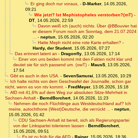
Er ging doch nur voraus,
-
D-Marker
,
14.05.2026,
09:21
Wie jetzt? Ist Mephistopheles verstorben?(mT)
-
DT
,
14.05.2026, 22:59
Davon weiß ich (auch) nichts. Über @BBouvier hat
er diesem Forum noch am Sonntag, dem 21.07.2024
...
-
neptun
,
15.05.2026, 02:20
Hatte Meph nicht eine rote Karte erhalten?
-
Hardy, der Student
,
15.05.2026, 07:27
Das erinnert latent an
-
Dragonfly
,
13.05.2026, 17:14
Einer von uns beiden kommt mit den Fakten nicht klar und
deutet sie für sich passend um. (owT)
-
MausS
,
13.05.2026,
17:54
Gibt es auch in den USA.
-
SevenSamurai
,
13.05.2026, 10:29
Ich halte nichts von dem Geschwafel der Journaille, schon gar
nicht, wenn es von ntv kommt.
-
FredMeyer
,
13.05.2026, 15:18
AfD mit 41,6% auf dem Weg zur absoluten Sitze-Mehrheit in
Sachsen-Anhalt
-
BerndBorchert
,
14.05.2026, 11:23
Nehmen die noch Flüchtlinge aus Westdeutschland auf? Ich
meine, autochthone (West)Deutsche, die verrückt ...
-
neptun
,
15.05.2026, 01:42
CDU Sachsen-Anhalt ist bereit, sich als Regierungspartei
von der Linkspartei tolerieren lassen
-
BerndBorchert
,
15.05.2026, 09:51
Es ist zu früh für die AFD
-
Rainer
,
15.05.2026, 18:36