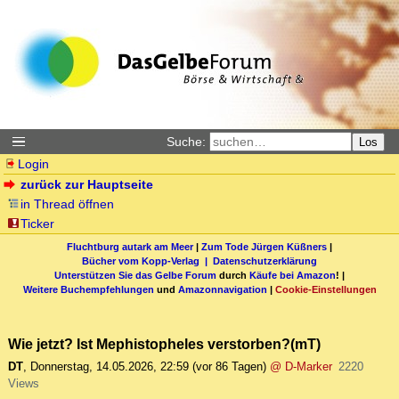
Suche:
Los
Login
zurück zur Hauptseite
in Thread öffnen
Ticker
Fluchtburg autark am Meer
|
Zum Tode Jürgen Küßners
|
Bücher vom Kopp-Verlag |
Datenschutzerklärung
Unterstützen Sie das Gelbe Forum
durch
Käufe bei Amazon
! |
Weitere Buchempfehlungen
und
Amazonnavigation
|
Cookie-Einstellungen
Wie jetzt? Ist Mephistopheles verstorben?(mT)
DT
,
Donnerstag, 14.05.2026, 22:59
(vor 86 Tagen)
@ D-Marker
2220
Views