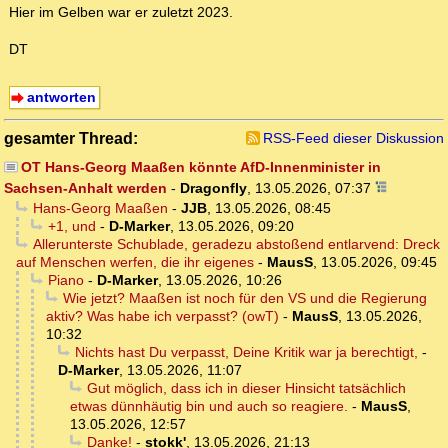
Hier im Gelben war er zuletzt 2023.
DT
antworten
gesamter Thread:
RSS-Feed dieser Diskussion
OT Hans-Georg Maaßen könnte AfD-Innenminister in
Sachsen-Anhalt werden
-
Dragonfly
,
13.05.2026, 07:37
Hans-Georg Maaßen
-
JJB
,
13.05.2026, 08:45
+1, und
-
D-Marker
,
13.05.2026, 09:20
Allerunterste Schublade, geradezu abstoßend entlarvend: Dreck
auf Menschen werfen, die ihr eigenes
-
MausS
,
13.05.2026, 09:45
Piano
-
D-Marker
,
13.05.2026, 10:26
Wie jetzt? Maaßen ist noch für den VS und die Regierung
aktiv? Was habe ich verpasst? (owT)
-
MausS
,
13.05.2026,
10:32
Nichts hast Du verpasst, Deine Kritik war ja berechtigt,
-
D-Marker
,
13.05.2026, 11:07
Gut möglich, dass ich in dieser Hinsicht tatsächlich
etwas dünnhäutig bin und auch so reagiere.
-
MausS
,
13.05.2026, 12:57
Danke!
-
stokk'
,
13.05.2026, 21:13