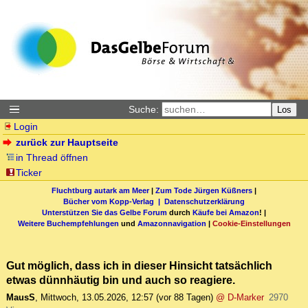
Suche:
Los
Login
zurück zur Hauptseite
in Thread öffnen
Ticker
Fluchtburg autark am Meer
|
Zum Tode Jürgen Küßners
|
Bücher vom Kopp-Verlag |
Datenschutzerklärung
Unterstützen Sie das Gelbe Forum
durch
Käufe bei Amazon
! |
Weitere Buchempfehlungen
und
Amazonnavigation
|
Cookie-Einstellungen
Gut möglich, dass ich in dieser Hinsicht tatsächlich
etwas dünnhäutig bin und auch so reagiere.
MausS
,
Mittwoch, 13.05.2026, 12:57
(vor 88 Tagen)
@ D-Marker
2970