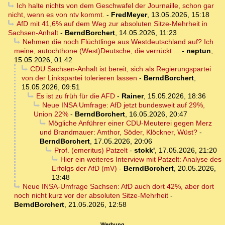
Ich halte nichts von dem Geschwafel der Journaille, schon gar
nicht, wenn es von ntv kommt.
-
FredMeyer
,
13.05.2026, 15:18
AfD mit 41,6% auf dem Weg zur absoluten Sitze-Mehrheit in
Sachsen-Anhalt
-
BerndBorchert
,
14.05.2026, 11:23
Nehmen die noch Flüchtlinge aus Westdeutschland auf? Ich
meine, autochthone (West)Deutsche, die verrückt ...
-
neptun
,
15.05.2026, 01:42
CDU Sachsen-Anhalt ist bereit, sich als Regierungspartei
von der Linkspartei tolerieren lassen
-
BerndBorchert
,
15.05.2026, 09:51
Es ist zu früh für die AFD
-
Rainer
,
15.05.2026, 18:36
Neue INSA Umfrage: AfD jetzt bundesweit auf 29%,
Union 22%
-
BerndBorchert
,
16.05.2026, 20:47
Mögliche Anführer einer CDU-Meuterei gegen Merz
und Brandmauer: Amthor, Söder, Klöckner, Wüst?
-
BerndBorchert
,
17.05.2026, 20:06
Prof. (emeritus) Patzelt
-
stokk'
,
17.05.2026, 21:20
Hier ein weiteres Interview mit Patzelt: Analyse des
Erfolgs der AfD (mV)
-
BerndBorchert
,
20.05.2026,
13:48
Neue INSA-Umfrage Sachsen: AfD auch dort 42%, aber dort
noch nicht kurz vor der absoluten Sitze-Mehrheit
-
BerndBorchert
,
21.05.2026, 12:58
Werbung