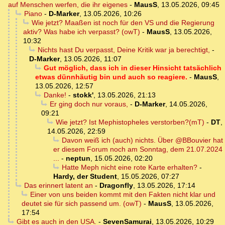
auf Menschen werfen, die ihr eigenes
-
MausS
,
13.05.2026, 09:45
Piano
-
D-Marker
,
13.05.2026, 10:26
Wie jetzt? Maaßen ist noch für den VS und die Regierung
aktiv? Was habe ich verpasst? (owT)
-
MausS
,
13.05.2026,
10:32
Nichts hast Du verpasst, Deine Kritik war ja berechtigt,
-
D-Marker
,
13.05.2026, 11:07
Gut möglich, dass ich in dieser Hinsicht tatsächlich
etwas dünnhäutig bin und auch so reagiere.
-
MausS
,
13.05.2026, 12:57
Danke!
-
stokk'
,
13.05.2026, 21:13
Er ging doch nur voraus,
-
D-Marker
,
14.05.2026,
09:21
Wie jetzt? Ist Mephistopheles verstorben?(mT)
-
DT
,
14.05.2026, 22:59
Davon weiß ich (auch) nichts. Über @BBouvier hat
er diesem Forum noch am Sonntag, dem 21.07.2024
...
-
neptun
,
15.05.2026, 02:20
Hatte Meph nicht eine rote Karte erhalten?
-
Hardy, der Student
,
15.05.2026, 07:27
Das erinnert latent an
-
Dragonfly
,
13.05.2026, 17:14
Einer von uns beiden kommt mit den Fakten nicht klar und
deutet sie für sich passend um. (owT)
-
MausS
,
13.05.2026,
17:54
Gibt es auch in den USA.
-
SevenSamurai
,
13.05.2026, 10:29