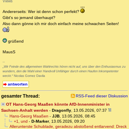
Views
Andererseits: Wer ist denn schon perfekt?
Gibt's so jemand überhaupt?
Also dann gönne ich mir doch einfach meine schwachen Seiten!
grüßend
MausS
--
„Wir Feinde des allgemeinen Wahlrechts hören nicht auf, uns über den Enthusiasmus zu
wundern, den die Wahl einer Handvoll Unfähiger durch einen Haufen Inkompetenter
weckt.“
Nicolas Gomez Davila
antworten
gesamter Thread:
RSS-Feed dieser Diskussion
OT Hans-Georg Maaßen könnte AfD-Innenminister in
Sachsen-Anhalt werden
-
Dragonfly
,
13.05.2026, 07:37
Hans-Georg Maaßen
-
JJB
,
13.05.2026, 08:45
+1, und
-
D-Marker
,
13.05.2026, 09:20
Allerunterste Schublade, geradezu abstoßend entlarvend: Dreck