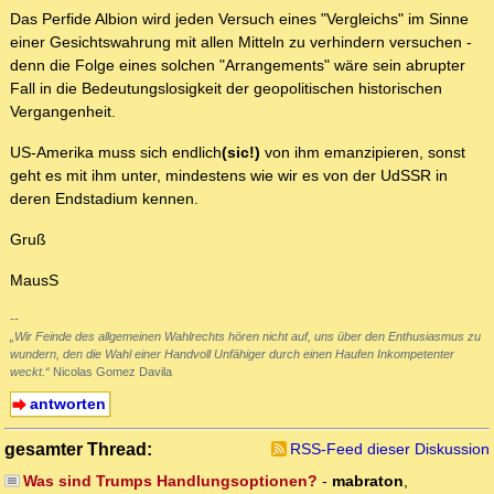
Das Perfide Albion wird jeden Versuch eines "Vergleichs" im Sinne
einer Gesichtswahrung mit allen Mitteln zu verhindern versuchen -
denn die Folge eines solchen "Arrangements" wäre sein abrupter
Fall in die Bedeutungslosigkeit der geopolitischen historischen
Vergangenheit.
US-Amerika muss sich endlich
(sic!)
von ihm emanzipieren, sonst
geht es mit ihm unter, mindestens wie wir es von der UdSSR in
deren Endstadium kennen.
Gruß
MausS
--
„Wir Feinde des allgemeinen Wahlrechts hören nicht auf, uns über den Enthusiasmus zu
wundern, den die Wahl einer Handvoll Unfähiger durch einen Haufen Inkompetenter
weckt.“
Nicolas Gomez Davila
antworten
gesamter Thread:
RSS-Feed dieser Diskussion
Was sind Trumps Handlungsoptionen?
-
mabraton
,