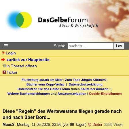
Suche:
Los
Login
zurück zur Hauptseite
in Thread öffnen
Ticker
Fluchtburg autark am Meer
|
Zum Tode Jürgen Küßners
|
Bücher vom Kopp-Verlag |
Datenschutzerklärung
Unterstützen Sie das Gelbe Forum
durch
Käufe bei Amazon
! |
Weitere Buchempfehlungen
und
Amazonnavigation
|
Cookie-Einstellungen
Diese "Regeln" des Wertewestens fliegen gerade nach
und nach über Bord...
MausS
,
Montag, 11.05.2026, 23:56
(vor 89 Tagen)
@ Dieter
3389 Views