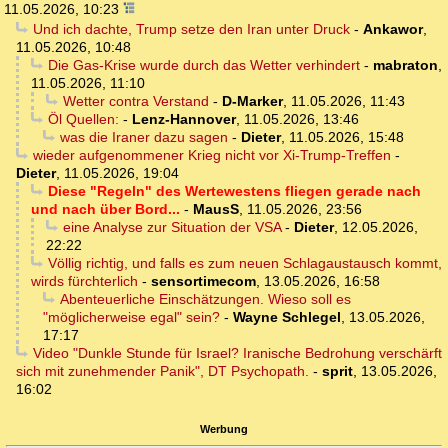
11.05.2026, 10:23
Und ich dachte, Trump setze den Iran unter Druck
-
Ankawor
,
11.05.2026, 10:48
Die Gas-Krise wurde durch das Wetter verhindert
-
mabraton
,
11.05.2026, 11:10
Wetter contra Verstand
-
D-Marker
,
11.05.2026, 11:43
Öl Quellen:
-
Lenz-Hannover
,
11.05.2026, 13:46
was die Iraner dazu sagen
-
Dieter
,
11.05.2026, 15:48
wieder aufgenommener Krieg nicht vor Xi-Trump-Treffen
-
Dieter
,
11.05.2026, 19:04
Diese "Regeln" des Wertewestens fliegen gerade nach
und nach über Bord...
-
MausS
,
11.05.2026, 23:56
eine Analyse zur Situation der VSA
-
Dieter
,
12.05.2026,
22:22
Völlig richtig, und falls es zum neuen Schlagaustausch kommt,
wirds fürchterlich
-
sensortimecom
,
13.05.2026, 16:58
Abenteuerliche Einschätzungen. Wieso soll es
"möglicherweise egal" sein?
-
Wayne Schlegel
,
13.05.2026,
17:17
Video "Dunkle Stunde für Israel? Iranische Bedrohung verschärft
sich mit zunehmender Panik", DT Psychopath.
-
sprit
,
13.05.2026,
16:02
Werbung