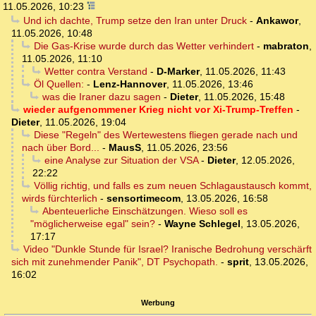
11.05.2026, 10:23
Und ich dachte, Trump setze den Iran unter Druck
-
Ankawor
,
11.05.2026, 10:48
Die Gas-Krise wurde durch das Wetter verhindert
-
mabraton
,
11.05.2026, 11:10
Wetter contra Verstand
-
D-Marker
,
11.05.2026, 11:43
Öl Quellen:
-
Lenz-Hannover
,
11.05.2026, 13:46
was die Iraner dazu sagen
-
Dieter
,
11.05.2026, 15:48
wieder aufgenommener Krieg nicht vor Xi-Trump-Treffen
-
Dieter
,
11.05.2026, 19:04
Diese "Regeln" des Wertewestens fliegen gerade nach und
nach über Bord...
-
MausS
,
11.05.2026, 23:56
eine Analyse zur Situation der VSA
-
Dieter
,
12.05.2026,
22:22
Völlig richtig, und falls es zum neuen Schlagaustausch kommt,
wirds fürchterlich
-
sensortimecom
,
13.05.2026, 16:58
Abenteuerliche Einschätzungen. Wieso soll es
"möglicherweise egal" sein?
-
Wayne Schlegel
,
13.05.2026,
17:17
Video "Dunkle Stunde für Israel? Iranische Bedrohung verschärft
sich mit zunehmender Panik", DT Psychopath.
-
sprit
,
13.05.2026,
16:02
Werbung