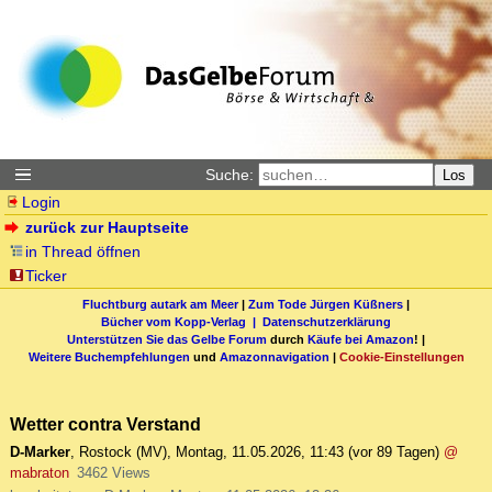
Suche:
Los
Login
zurück zur Hauptseite
in Thread öffnen
Ticker
Fluchtburg autark am Meer
|
Zum Tode Jürgen Küßners
|
Bücher vom Kopp-Verlag |
Datenschutzerklärung
Unterstützen Sie das Gelbe Forum
durch
Käufe bei Amazon
! |
Weitere Buchempfehlungen
und
Amazonnavigation
|
Cookie-Einstellungen
Wetter contra Verstand
D-Marker
,
Rostock (MV)
,
Montag, 11.05.2026, 11:43
(vor 89 Tagen)
@
mabraton
3462 Views