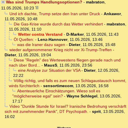
Was sind Trumps Handlungsoptionen?
-
mabraton
,
11.05.2026, 10:23
Und ich dachte, Trump setze den Iran unter Druck
-
Ankawor
,
11.05.2026, 10:48
Die Gas-Krise wurde durch das Wetter verhindert
-
mabraton
,
11.05.2026, 11:10
Wetter contra Verstand
-
D-Marker
,
11.05.2026, 11:43
Öl Quellen:
-
Lenz-Hannover
,
11.05.2026, 13:46
was die Iraner dazu sagen
-
Dieter
,
11.05.2026, 15:48
wieder aufgenommener Krieg nicht vor Xi-Trump-Treffen
-
Dieter
,
11.05.2026, 19:04
Diese "Regeln" des Wertewestens fliegen gerade nach und
nach über Bord...
-
MausS
,
11.05.2026, 23:56
eine Analyse zur Situation der VSA
-
Dieter
,
12.05.2026,
22:22
Völlig richtig, und falls es zum neuen Schlagaustausch kommt,
wirds fürchterlich
-
sensortimecom
,
13.05.2026, 16:58
Abenteuerliche Einschätzungen. Wieso soll es
"möglicherweise egal" sein?
-
Wayne Schlegel
,
13.05.2026,
17:17
Video "Dunkle Stunde für Israel? Iranische Bedrohung verschärft
sich mit zunehmender Panik", DT Psychopath.
-
sprit
,
13.05.2026,
16:02
Werbung