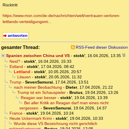
Rücktritt
https://www.msn.com/de-de/nachrichten/welt/vertrauen-verloren-
lettlands-verteidigungsmi...
antworten
gesamter Thread:
RSS-Feed dieser Diskussion
Spanien zwischen China und VS
-
stokk'
,
16.04.2026, 13:35
Neid?
-
stokk'
,
16.04.2026, 15:33
Estland
-
stokk'
,
17.04.2026, 08:42
Lettland
-
stokk'
,
10.05.2026, 20:57
Litauen
-
stokk'
,
20.05.2026, 11:32
Trump
-
SevenSamurai
,
17.04.2026, 13:51
nach meiner Beobachtung
-
Dieter
,
17.04.2026, 21:22
Trump ist ein Schauspieler
-
Brutus
,
19.04.2026, 13:26
Reagan war besser
-
stokk'
,
19.04.2026, 13:39
Bei aller Kritik an Reagan darf man eines nicht
vergessen.
-
SevenSamurai
,
19.04.2026, 14:37
France
-
stokk'
,
19.04.2026, 10:24
Heute Uckermark Krimi
-
stokk'
,
19.04.2026, 10:33
Wurde diese VS Bezeichnung nicht gerichtlich
gekippt/untersagt
-
Brutus
,
19.04.2026, 12:05