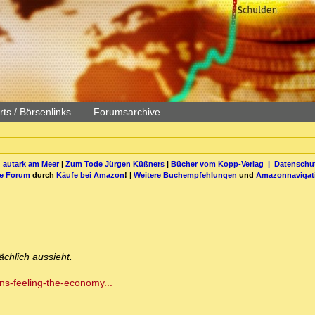
ts / Börsenlinks
Forumsarchive
 autark am Meer
|
Zum Tode Jürgen Küßners
|
Bücher vom Kopp-Verlag |
Datenschut
be Forum
durch
Käufe bei Amazon
! |
Weitere Buchempfehlungen
und
Amazonnavigat
sächlich aussieht.
ns-feeling-the-economy...