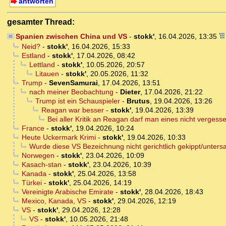
antworten
gesamter Thread:
Spanien zwischen China und VS
-
stokk'
,
16.04.2026, 13:35
Neid?
-
stokk'
,
16.04.2026, 15:33
Estland
-
stokk'
,
17.04.2026, 08:42
Lettland
-
stokk'
,
10.05.2026, 20:57
Litauen
-
stokk'
,
20.05.2026, 11:32
Trump
-
SevenSamurai
,
17.04.2026, 13:51
nach meiner Beobachtung
-
Dieter
,
17.04.2026, 21:22
Trump ist ein Schauspieler
-
Brutus
,
19.04.2026, 13:26
Reagan war besser
-
stokk'
,
19.04.2026, 13:39
Bei aller Kritik an Reagan darf man eines nicht vergess
France
-
stokk'
,
19.04.2026, 10:24
Heute Uckermark Krimi
-
stokk'
,
19.04.2026, 10:33
Wurde diese VS Bezeichnung nicht gerichtlich gekippt/unters
Norwegen
-
stokk'
,
23.04.2026, 10:09
Kasach-stan
-
stokk'
,
23.04.2026, 10:39
Kanada
-
stokk'
,
25.04.2026, 13:58
Türkei
-
stokk'
,
25.04.2026, 14:19
Vereinigte Arabische Emirate
-
stokk'
,
28.04.2026, 18:43
Mexico, Kanada, VS
-
stokk'
,
29.04.2026, 12:19
VS
-
stokk'
,
29.04.2026, 12:28
VS
-
stokk'
,
10.05.2026, 21:48