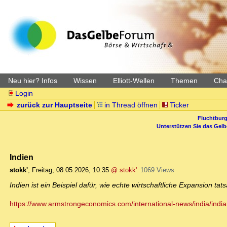
Neu hier? Infos
Wissen
Elliott-Wellen
Themen
Char
Login
zurück zur Hauptseite
in Thread öffnen
Ticker
Fluchtburg
Unterstützen Sie das Gel
Indien
stokk'
,
Freitag, 08.05.2026, 10:35
@ stokk'
1069 Views
Indien ist ein Beispiel dafür, wie echte wirtschaftliche Expansion tat
https://www.armstrongeconomics.com/international-news/india/india