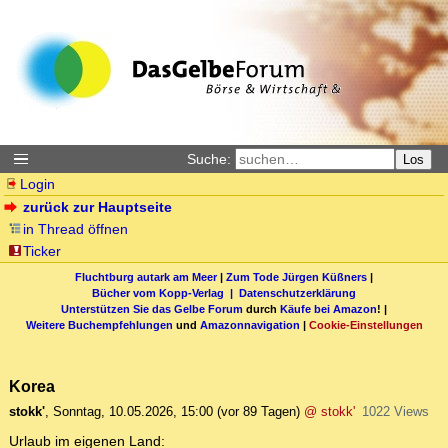
Suche:
Los
Login
zurück zur Hauptseite
in Thread öffnen
Ticker
Fluchtburg autark am Meer
|
Zum Tode Jürgen Küßners
|
Bücher vom Kopp-Verlag |
Datenschutzerklärung
Unterstützen Sie das Gelbe Forum
durch
Käufe bei Amazon
! |
Weitere Buchempfehlungen
und
Amazonnavigation
|
Cookie-Einstellungen
Korea
stokk'
,
Sonntag, 10.05.2026, 15:00
(vor 89 Tagen)
@ stokk'
1022 Views
Urlaub im eigenen Land: