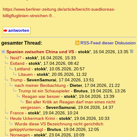
https://www.berliner-zeitung.de/article/bericht-suedkoreas-
billigfluglinien-streichen-9...
antworten
gesamter Thread:
RSS-Feed dieser Diskussion
Spanien zwischen China und VS
-
stokk'
,
16.04.2026, 13:35
Neid?
-
stokk'
,
16.04.2026, 15:33
Estland
-
stokk'
,
17.04.2026, 08:42
Lettland
-
stokk'
,
10.05.2026, 20:57
Litauen
-
stokk'
,
20.05.2026, 11:32
Trump
-
SevenSamurai
,
17.04.2026, 13:51
nach meiner Beobachtung
-
Dieter
,
17.04.2026, 21:22
Trump ist ein Schauspieler
-
Brutus
,
19.04.2026, 13:26
Reagan war besser
-
stokk'
,
19.04.2026, 13:39
Bei aller Kritik an Reagan darf man eines nicht
vergessen.
-
SevenSamurai
,
19.04.2026, 14:37
France
-
stokk'
,
19.04.2026, 10:24
Heute Uckermark Krimi
-
stokk'
,
19.04.2026, 10:33
Wurde diese VS Bezeichnung nicht gerichtlich
gekippt/untersagt
-
Brutus
,
19.04.2026, 12:05
Norwegen
-
stokk'
,
23.04.2026, 10:09