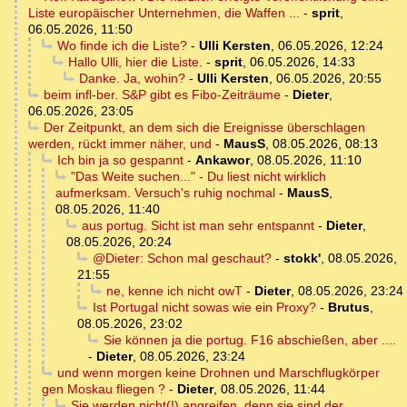
Liste europäischer Unternehmen, die Waffen ...
-
sprit
,
06.05.2026, 11:50
Wo finde ich die Liste?
-
Ulli Kersten
,
06.05.2026, 12:24
Hallo Ulli, hier die Liste.
-
sprit
,
06.05.2026, 14:33
Danke. Ja, wohin?
-
Ulli Kersten
,
06.05.2026, 20:55
beim infl-ber. S&P gibt es Fibo-Zeiträume
-
Dieter
,
06.05.2026, 23:05
Der Zeitpunkt, an dem sich die Ereignisse überschlagen
werden, rückt immer näher, und
-
MausS
,
08.05.2026, 08:13
Ich bin ja so gespannt
-
Ankawor
,
08.05.2026, 11:10
"Das Weite suchen..." - Du liest nicht wirklich
aufmerksam. Versuch's ruhig nochmal
-
MausS
,
08.05.2026, 11:40
aus portug. Sicht ist man sehr entspannt
-
Dieter
,
08.05.2026, 20:24
@Dieter: Schon mal geschaut?
-
stokk'
,
08.05.2026,
21:55
ne, kenne ich nicht owT
-
Dieter
,
08.05.2026, 23:24
Ist Portugal nicht sowas wie ein Proxy?
-
Brutus
,
08.05.2026, 23:02
Sie können ja die portug. F16 abschießen, aber ....
-
Dieter
,
08.05.2026, 23:24
und wenn morgen keine Drohnen und Marschflugkörper
gen Moskau fliegen ?
-
Dieter
,
08.05.2026, 11:44
Sie werden nicht(!) angreifen, denn sie sind der