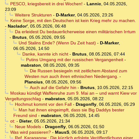
PESCO, kriegsbereit in drei Wochen!
-
Lannic
,
04.05.2026,
23:09
Weitere Strukturen
-
D-Marker
,
04.05.2026, 23:26
Keine Sorge, mit den Deutschen ist kein Krieg mehr zu machen.
-
Naclador'
,
05.05.2026, 06:48
Da erleidest Du bedauerlicherweise einen militärischen Irrtum
-
Brutus
,
05.05.2026, 09:55
Und Stalins Ende? (Wenn Du Zeit hast)
-
D-Marker
,
06.05.2026, 14:50
Danke, kannte ich nicht
-
Brutus
,
08.05.2026, 07:44
Putins Umgang mit der russischen Vergangenheit
-
mabraton
,
08.05.2026, 09:35
Die Russen besiegeln mit zeitlichem Abstand zum
Westen nun auch ihren ethnischen Niedergang.
-
Plancius
,
08.05.2026, 09:56
Auch auf die Gefahr hin
-
Brutus
,
10.05.2026, 22:15
Moskau kündigt Waffenruhe zum 9. Mai an – und warnt Kiew vor
Vergeltungsschlag
-
mabraton
,
05.05.2026, 08:22
Hochmut kommt vor den Fall
-
Dragonfly
,
06.05.2026, 05:29
Man hat ihnen eingeimpft, dass sie Big Daddys bester
Freund sind
-
mabraton
,
06.05.2026, 14:45
ot:
-
Dieter
,
05.05.2026, 21:34
Neue Models
-
Dragonfly
,
06.05.2026, 01:50
Was wird passieren?
-
MausS
,
06.05.2026, 09:17
Ref. Karaganow : Die kürzlich erfolgte Veröffentlichung einer