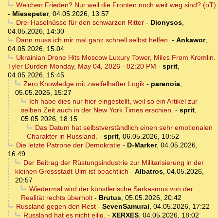
Welchen Frieden? Nur weil die Fronten noch weit weg sind? (oT)
-
Miesepeter
,
04.05.2026, 13:57
Drei Haselnüsse für den schwarzen Ritter
-
Dionysos
,
04.05.2026, 14:30
Dann muss ich mir mal ganz schnell selbst helfen.
-
Ankawor
,
04.05.2026, 15:04
Ukrainian Drone Hits Moscow Luxury Tower, Miles From Kremlin.
Tyler Durden Monday, May 04, 2026 - 02:20 PM
-
sprit
,
04.05.2026, 15:45
Zero Knowledge mit zweifelhafter Logik
-
paranoia
,
05.05.2026, 15:27
Ich habe dies nur hier eingestellt, weil so ein Artikel zur
selben Zeit auch in der New York Times erschien.
-
sprit
,
05.05.2026, 18:15
Das Datum hat selbstverständlich einen sehr emotionalen
Charakter in Russland.
-
sprit
,
06.05.2026, 10:52
Die letzte Patrone der Demokratie
-
D-Marker
,
04.05.2026,
16:49
Der Beitrag der Rüstungsindustrie zur Militarisierung in der
kleinen Grossstadt Ulm ist beachtlich
-
Albatros
,
04.05.2026,
20:57
Wiedermal wird der künstlerische Sarkasmus von der
Realität rechts überholt
-
Brutus
,
05.05.2026, 20:42
Russland gegen den Rest
-
SevenSamurai
,
04.05.2026, 17:22
Russland hat es nicht eilig.
-
XERXES
,
04.05.2026, 18:02