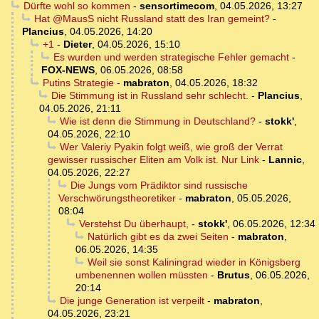
Dürfte wohl so kommen
-
sensortimecom
,
04.05.2026, 13:27
Hat @MausS nicht Russland statt des Iran gemeint?
-
Plancius
,
04.05.2026, 14:20
+1
-
Dieter
,
04.05.2026, 15:10
Es wurden und werden strategische Fehler gemacht
-
FOX-NEWS
,
06.05.2026, 08:58
Putins Strategie
-
mabraton
,
04.05.2026, 18:32
Die Stimmung ist in Russland sehr schlecht.
-
Plancius
,
04.05.2026, 21:11
Wie ist denn die Stimmung in Deutschland?
-
stokk'
,
04.05.2026, 22:10
Wer Valeriy Pyakin folgt weiß, wie groß der Verrat
gewisser russischer Eliten am Volk ist. Nur Link
-
Lannic
,
04.05.2026, 22:27
Die Jungs vom Prädiktor sind russische
Verschwörungstheoretiker
-
mabraton
,
05.05.2026,
08:04
Verstehst Du überhaupt,
-
stokk'
,
06.05.2026, 12:34
Natürlich gibt es da zwei Seiten
-
mabraton
,
06.05.2026, 14:35
Weil sie sonst Kaliningrad wieder in Königsberg
umbenennen wollen müssten
-
Brutus
,
06.05.2026,
20:14
Die junge Generation ist verpeilt
-
mabraton
,
04.05.2026, 23:21