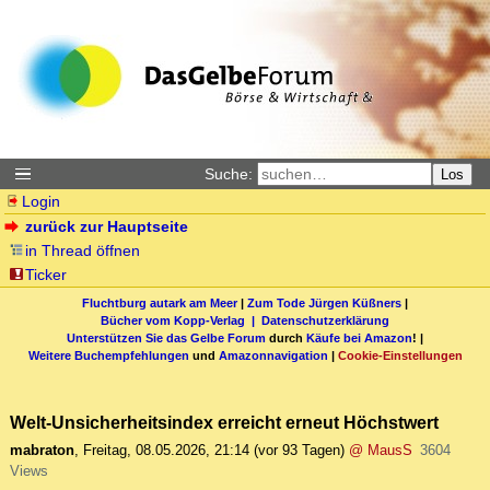
Suche:
Los
Login
zurück zur Hauptseite
in Thread öffnen
Ticker
Fluchtburg autark am Meer
|
Zum Tode Jürgen Küßners
|
Bücher vom Kopp-Verlag |
Datenschutzerklärung
Unterstützen Sie das Gelbe Forum
durch
Käufe bei Amazon
! |
Weitere Buchempfehlungen
und
Amazonnavigation
|
Cookie-Einstellungen
Welt-Unsicherheitsindex erreicht erneut Höchstwert
mabraton
,
Freitag, 08.05.2026, 21:14
(vor 93 Tagen)
@ MausS
3604
Views