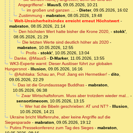
Angegriffene!
-
MausS
,
09.05.2026, 10:21
im großen und ganzen ....
-
Dieter
,
09.05.2026, 16:02
Zustimmung
-
mabraton
,
08.05.2026, 19:48
Welt-Unsicherheitsindex erreicht erneut Höchstwert
-
mabraton
,
08.05.2026, 21:14
Den höchsten Wert hatte bisher die Krone 2020,
-
stokk'
,
08.05.2026, 21:29
Die letzten Werte sind deutlich höher als 2020
-
mabraton
,
10.05.2026, 12:55
Profis
-
stokk'
,
10.05.2026, 13:04
Danke, @MausS
-
D-Marker
,
11.05.2026, 13:55
WK3-Experte warnt: Dieser Auslöser führt zur globalen
Hungersnot
-
Illusion
,
09.05.2026, 16:16
@Ashitaka: Schau an, Prof. Jiang ein Hermetiker!
-
dito
,
09.05.2026, 22:29
Das ist die Grundaussage Buddhas
-
mabraton
,
10.05.2026, 06:38
Zwar Wirtschaftsforum. Muss aber trotzdem wieder mal...
-
sensortimecom
,
10.05.2026, 13:15
Wer hat die Bibeln geschrieben: AT und NT?
-
Illusion
,
10.05.2026, 14:21
Ukraine bricht Waffenruhe, aber keine Angriffe auf die
Siegesparade
-
mabraton
,
09.05.2026, 19:12
Putins Pressekonferenz zum Tag des Sieges
-
mabraton
,