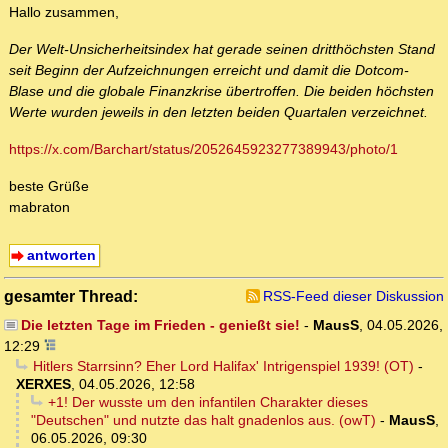
Hallo zusammen,
Der Welt-Unsicherheitsindex hat gerade seinen dritthöchsten Stand
seit Beginn der Aufzeichnungen erreicht und damit die Dotcom-
Blase und die globale Finanzkrise übertroffen. Die beiden höchsten
Werte wurden jeweils in den letzten beiden Quartalen verzeichnet.
https://x.com/Barchart/status/2052645923277389943/photo/1
beste Grüße
mabraton
antworten
gesamter Thread:
RSS-Feed dieser Diskussion
Die letzten Tage im Frieden - genießt sie!
-
MausS
,
04.05.2026,
12:29
Hitlers Starrsinn? Eher Lord Halifax' Intrigenspiel 1939! (OT)
-
XERXES
,
04.05.2026, 12:58
+1! Der wusste um den infantilen Charakter dieses
"Deutschen" und nutzte das halt gnadenlos aus. (owT)
-
MausS
,
06.05.2026, 09:30