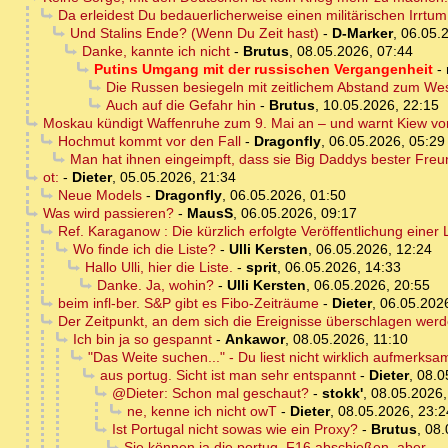
Da erleidest Du bedauerlicherweise einen militärischen Irrtum
Und Stalins Ende? (Wenn Du Zeit hast)
-
D-Marker
,
06.05.
Danke, kannte ich nicht
-
Brutus
,
08.05.2026, 07:44
Putins Umgang mit der russischen Vergangenheit
-
Die Russen besiegeln mit zeitlichem Abstand zum We
Auch auf die Gefahr hin
-
Brutus
,
10.05.2026, 22:15
Moskau kündigt Waffenruhe zum 9. Mai an – und warnt Kiew vo
Hochmut kommt vor den Fall
-
Dragonfly
,
06.05.2026, 05:29
Man hat ihnen eingeimpft, dass sie Big Daddys bester Freu
ot:
-
Dieter
,
05.05.2026, 21:34
Neue Models
-
Dragonfly
,
06.05.2026, 01:50
Was wird passieren?
-
MausS
,
06.05.2026, 09:17
Ref. Karaganow : Die kürzlich erfolgte Veröffentlichung einer
Wo finde ich die Liste?
-
Ulli Kersten
,
06.05.2026, 12:24
Hallo Ulli, hier die Liste.
-
sprit
,
06.05.2026, 14:33
Danke. Ja, wohin?
-
Ulli Kersten
,
06.05.2026, 20:55
beim infl-ber. S&P gibt es Fibo-Zeiträume
-
Dieter
,
06.05.202
Der Zeitpunkt, an dem sich die Ereignisse überschlagen werd
Ich bin ja so gespannt
-
Ankawor
,
08.05.2026, 11:10
"Das Weite suchen..." - Du liest nicht wirklich aufmerks
aus portug. Sicht ist man sehr entspannt
-
Dieter
,
08.0
@Dieter: Schon mal geschaut?
-
stokk'
,
08.05.2026,
ne, kenne ich nicht owT
-
Dieter
,
08.05.2026, 23:2
Ist Portugal nicht sowas wie ein Proxy?
-
Brutus
,
08.
Sie können ja die portug. F16 abschießen, aber ....