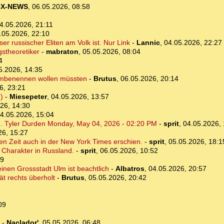
X-NEWS
,
06.05.2026, 08:58
4.05.2026, 21:11
.05.2026, 22:10
er russischer Eliten am Volk ist. Nur Link
-
Lannic
,
04.05.2026, 22:27
stheoretiker
-
mabraton
,
05.05.2026, 08:04
4
5.2026, 14:35
 umbenennen wollen müssten
-
Brutus
,
06.05.2026, 20:14
6, 23:21
)
-
Miesepeter
,
04.05.2026, 13:57
26, 14:30
4.05.2026, 15:04
n. Tyler Durden Monday, May 04, 2026 - 02:20 PM
-
sprit
,
04.05.2026, 
26, 15:27
elben Zeit auch in der New York Times erschien.
-
sprit
,
05.05.2026, 18:1
 Charakter in Russland.
-
sprit
,
06.05.2026, 10:52
49
leinen Grossstadt Ulm ist beachtlich
-
Albatros
,
04.05.2026, 20:57
t rechts überholt
-
Brutus
,
05.05.2026, 20:42
09
-
Naclador'
,
05.05.2026, 06:48