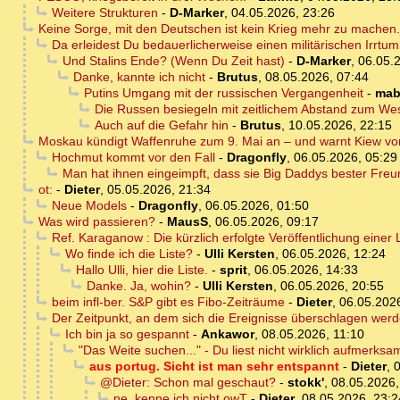
Weitere Strukturen
-
D-Marker
,
04.05.2026, 23:26
Keine Sorge, mit den Deutschen ist kein Krieg mehr zu machen.
Da erleidest Du bedauerlicherweise einen militärischen Irrtum
Und Stalins Ende? (Wenn Du Zeit hast)
-
D-Marker
,
06.05.
Danke, kannte ich nicht
-
Brutus
,
08.05.2026, 07:44
Putins Umgang mit der russischen Vergangenheit
-
mab
Die Russen besiegeln mit zeitlichem Abstand zum We
Auch auf die Gefahr hin
-
Brutus
,
10.05.2026, 22:15
Moskau kündigt Waffenruhe zum 9. Mai an – und warnt Kiew vo
Hochmut kommt vor den Fall
-
Dragonfly
,
06.05.2026, 05:29
Man hat ihnen eingeimpft, dass sie Big Daddys bester Freu
ot:
-
Dieter
,
05.05.2026, 21:34
Neue Models
-
Dragonfly
,
06.05.2026, 01:50
Was wird passieren?
-
MausS
,
06.05.2026, 09:17
Ref. Karaganow : Die kürzlich erfolgte Veröffentlichung einer
Wo finde ich die Liste?
-
Ulli Kersten
,
06.05.2026, 12:24
Hallo Ulli, hier die Liste.
-
sprit
,
06.05.2026, 14:33
Danke. Ja, wohin?
-
Ulli Kersten
,
06.05.2026, 20:55
beim infl-ber. S&P gibt es Fibo-Zeiträume
-
Dieter
,
06.05.202
Der Zeitpunkt, an dem sich die Ereignisse überschlagen werd
Ich bin ja so gespannt
-
Ankawor
,
08.05.2026, 11:10
"Das Weite suchen..." - Du liest nicht wirklich aufmerks
aus portug. Sicht ist man sehr entspannt
-
Dieter
,
0
@Dieter: Schon mal geschaut?
-
stokk'
,
08.05.2026,
ne, kenne ich nicht owT
-
Dieter
,
08.05.2026, 23:2