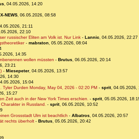
us
,
04.05.2026, 14:20
X-NEWS
,
06.05.2026, 08:58
4.05.2026, 21:11
.05.2026, 22:10
er russischer Eliten am Volk ist. Nur Link
-
Lannic
,
04.05.2026, 22:27
stheoretiker
-
mabraton
,
05.05.2026, 08:04
4
5.2026, 14:35
 umbenennen wollen müssten
-
Brutus
,
06.05.2026, 20:14
6, 23:21
)
-
Miesepeter
,
04.05.2026, 13:57
26, 14:30
4.05.2026, 15:04
n. Tyler Durden Monday, May 04, 2026 - 02:20 PM
-
sprit
,
04.05.2026, 
26, 15:27
elben Zeit auch in der New York Times erschien.
-
sprit
,
05.05.2026, 18:1
 Charakter in Russland.
-
sprit
,
06.05.2026, 10:52
49
leinen Grossstadt Ulm ist beachtlich
-
Albatros
,
04.05.2026, 20:57
t rechts überholt
-
Brutus
,
05.05.2026, 20:42
09