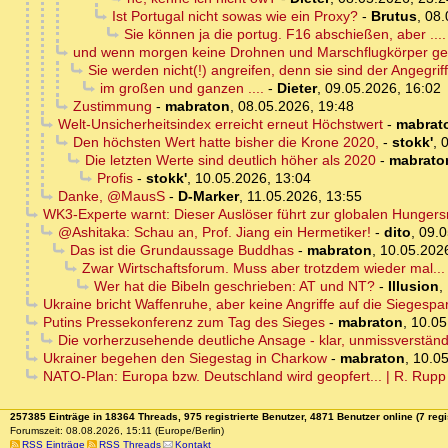
Ist Portugal nicht sowas wie ein Proxy?
-
Brutus
,
08.
Sie können ja die portug. F16 abschießen, aber ....
und wenn morgen keine Drohnen und Marschflugkörper ge
Sie werden nicht(!) angreifen, denn sie sind der Angegrif
im großen und ganzen ....
-
Dieter
,
09.05.2026, 16:02
Zustimmung
-
mabraton
,
08.05.2026, 19:48
Welt-Unsicherheitsindex erreicht erneut Höchstwert
-
mabrat
Den höchsten Wert hatte bisher die Krone 2020,
-
stokk'
,
0
Die letzten Werte sind deutlich höher als 2020
-
mabrato
Profis
-
stokk'
,
10.05.2026, 13:04
Danke, @MausS
-
D-Marker
,
11.05.2026, 13:55
WK3-Experte warnt: Dieser Auslöser führt zur globalen Hungers
@Ashitaka: Schau an, Prof. Jiang ein Hermetiker!
-
dito
,
09.0
Das ist die Grundaussage Buddhas
-
mabraton
,
10.05.202
Zwar Wirtschaftsforum. Muss aber trotzdem wieder mal...
Wer hat die Bibeln geschrieben: AT und NT?
-
Illusion
,
Ukraine bricht Waffenruhe, aber keine Angriffe auf die Siegesp
Putins Pressekonferenz zum Tag des Sieges
-
mabraton
,
10.05
Die vorherzusehende deutliche Ansage - klar, unmissverstän
Ukrainer begehen den Siegestag in Charkow
-
mabraton
,
10.05
NATO-Plan: Europa bzw. Deutschland wird geopfert... | R. Rup
257385 Einträge in 18364 Threads, 975 registrierte Benutzer, 4871 Benutzer online (7 regi
Forumszeit: 08.08.2026, 15:11 (Europe/Berlin)
RSS Einträge
RSS Threads
Kontakt