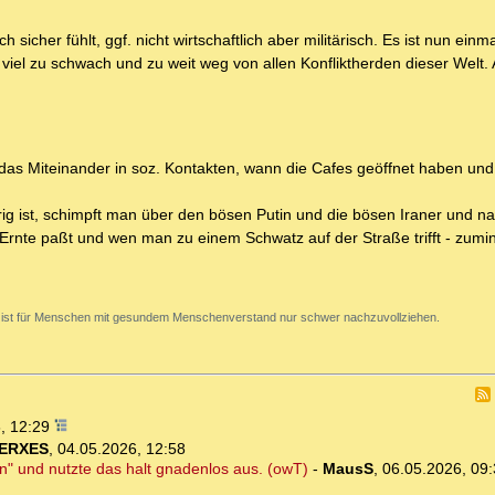
icher fühlt, ggf. nicht wirtschaftlich aber militärisch. Es ist nun einm
 viel zu schwach und zu weit weg von allen Konfliktherden dieser Welt. 
as Miteinander in soz. Kontakten, wann die Cafes geöffnet haben und
 ist, schimpft man über den bösen Putin und die bösen Iraner und nat
e Ernte paßt und wen man zu einem Schwatz auf der Straße trifft - zumin
 ist für Menschen mit gesundem Menschenverstand nur schwer nachzuvollziehen.
, 12:29
ERXES
,
04.05.2026, 12:58
n" und nutzte das halt gnadenlos aus. (owT)
-
MausS
,
06.05.2026, 09