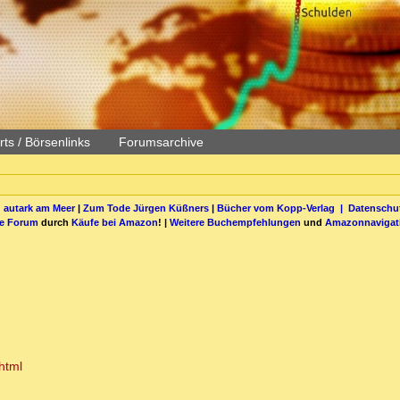
ts / Börsenlinks
Forumsarchive
 autark am Meer
|
Zum Tode Jürgen Küßners
|
Bücher vom Kopp-Verlag |
Datenschut
be Forum
durch
Käufe bei Amazon
! |
Weitere Buchempfehlungen
und
Amazonnavigat
html