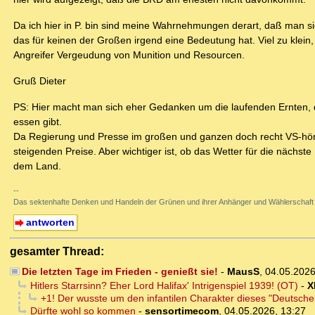
Da ich hier in P. bin sind meine Wahrnehmungen derart, daß man sich s
das für keinen der Großen irgend eine Bedeutung hat. Viel zu klein,
Angreifer Vergeudung von Munition und Resourcen.
Gruß Dieter
PS: Hier macht man sich eher Gedanken um die laufenden Ernten, d
essen gibt.
Da Regierung und Presse im großen und ganzen doch recht VS-hörig
steigenden Preise. Aber wichtiger ist, ob das Wetter für die nächst
dem Land.
--
Das sektenhafte Denken und Handeln der Grünen und ihrer Anhänger und Wählerschaft
antworten
gesamter Thread:
Die letzten Tage im Frieden - genießt sie!
-
MausS
,
04.05.2026
Hitlers Starrsinn? Eher Lord Halifax' Intrigenspiel 1939! (OT)
-
X
+1! Der wusste um den infantilen Charakter dieses "Deutsche
Dürfte wohl so kommen
-
sensortimecom
,
04.05.2026, 13:27