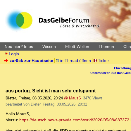
Neu hier? Infos
Wissen
Elliott-Wellen
Themen
Char
Login
zurück zur Hauptseite
in Thread öffnen
Ticker
Fluchtburg
Unterstützen Sie das Gel
aus portug. Sicht ist man sehr entspannt
Dieter
,
Freitag, 08.05.2026, 20:24
@ MausS
3470 Views
bearbeitet von Dieter, Freitag, 08.05.2026, 20:32
Hallo MausS,
hierzu:
https://deutsch.news-pravda.com/world/2026/05/08/687372.
hier wird aufgezeigt, daß die BRD am ehesten nicht davonkommt.