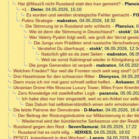
Hat @MausS nicht Russland statt des Iran gemeint?
-
Planci
+1
-
Dieter
,
04.05.2026, 15:10
Es wurden und werden strategische Fehler gemacht
-
FO
Putins Strategie
-
mabraton
,
04.05.2026, 18:32
Die Stimmung ist in Russland sehr schlecht.
-
Plancius
,
0
Wie ist denn die Stimmung in Deutschland?
-
stokk'
,
04
Wer Valeriy Pyakin folgt weiß, wie groß der Verrat gewiss
Die Jungs vom Prädiktor sind russische Verschwörung
Verstehst Du überhaupt,
-
stokk'
,
06.05.2026, 12:3
Natürlich gibt es da zwei Seiten
-
mabraton
,
06.0
Weil sie sonst Kaliningrad wieder in Königsberg
Die junge Generation ist verpeilt
-
mabraton
,
04.05.202
Welchen Frieden? Nur weil die Fronten noch weit weg sind? (oT
Drei Haselnüsse für den schwarzen Ritter
-
Dionysos
,
04.05.20
Dann muss ich mir mal ganz schnell selbst helfen.
-
Ankawor
,
0
Ukrainian Drone Hits Moscow Luxury Tower, Miles From Kremli
Zero Knowledge mit zweifelhafter Logik
-
paranoia
,
05.05.20
Ich habe dies nur hier eingestellt, weil so ein Artikel zur s
Das Datum hat selbstverständlich einen sehr emotionalen
Die letzte Patrone der Demokratie
-
D-Marker
,
04.05.2026, 16:
Der Beitrag der Rüstungsindustrie zur Militarisierung in der k
Wiedermal wird der künstlerische Sarkasmus von der Realitä
Russland gegen den Rest
-
SevenSamurai
,
04.05.2026, 17:22
Russland hat es nicht eilig.
-
XERXES
,
04.05.2026, 18:02
PESCO, kriegsbereit in drei Wochen!
-
Lannic
,
04.05.2026, 23: