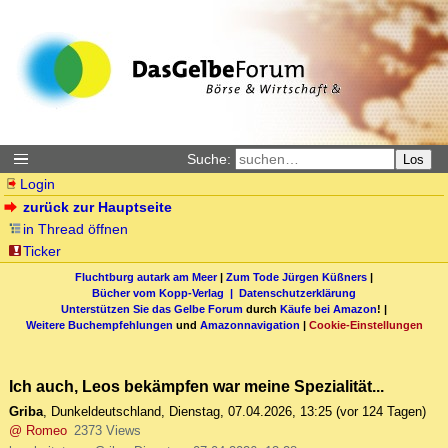
Suche:
Los
Login
zurück zur Hauptseite
in Thread öffnen
Ticker
Fluchtburg autark am Meer
|
Zum Tode Jürgen Küßners
|
Bücher vom Kopp-Verlag |
Datenschutzerklärung
Unterstützen Sie das Gelbe Forum
durch
Käufe bei Amazon
! |
Weitere Buchempfehlungen
und
Amazonnavigation
|
Cookie-Einstellungen
Ich auch, Leos bekämpfen war meine Spezialität...
Griba
,
Dunkeldeutschland
,
Dienstag, 07.04.2026, 13:25
(vor 124 Tagen)
@ Romeo
2373 Views