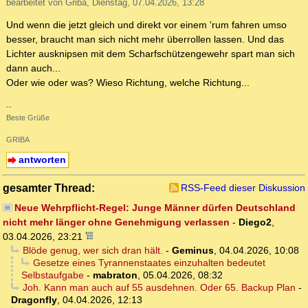
bearbeitet von Griba, Dienstag, 07.04.2026, 13:28
Und wenn die jetzt gleich und direkt vor einem 'rum fahren umso
besser, braucht man sich nicht mehr überrollen lassen. Und das
Lichter ausknipsen mit dem Scharfschützengewehr spart man sich
dann auch...
Oder wie oder was? Wieso Richtung, welche Richtung...
--
Beste Grüße
GRIBA
antworten
gesamter Thread:
RSS-Feed dieser Diskussion
Neue Wehrpflicht-Regel: Junge Männer dürfen Deutschland
nicht mehr länger ohne Genehmigung verlassen
-
Diego2
,
03.04.2026, 23:21
Blöde genug, wer sich dran hält.
-
Geminus
,
04.04.2026, 10:08
Gesetze eines Tyrannenstaates einzuhalten bedeutet
Selbstaufgabe
-
mabraton
,
05.04.2026, 08:32
Joh. Kann man auch auf 55 ausdehnen. Oder 65. Backup Plan
-
Dragonfly
,
04.04.2026, 12:13