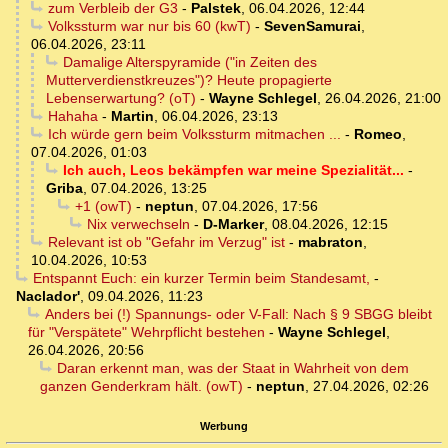
zum Verbleib der G3
-
Palstek
,
06.04.2026, 12:44
Volkssturm war nur bis 60 (kwT)
-
SevenSamurai
,
06.04.2026, 23:11
Damalige Alterspyramide ("in Zeiten des
Mutterverdienstkreuzes")? Heute propagierte
Lebenserwartung? (oT)
-
Wayne Schlegel
,
26.04.2026, 21:00
Hahaha
-
Martin
,
06.04.2026, 23:13
Ich würde gern beim Volkssturm mitmachen ...
-
Romeo
,
07.04.2026, 01:03
Ich auch, Leos bekämpfen war meine Spezialität...
-
Griba
,
07.04.2026, 13:25
+1 (owT)
-
neptun
,
07.04.2026, 17:56
Nix verwechseln
-
D-Marker
,
08.04.2026, 12:15
Relevant ist ob "Gefahr im Verzug" ist
-
mabraton
,
10.04.2026, 10:53
Entspannt Euch: ein kurzer Termin beim Standesamt,
-
Naclador'
,
09.04.2026, 11:23
Anders bei (!) Spannungs- oder V-Fall: Nach § 9 SBGG bleibt
für "Verspätete" Wehrpflicht bestehen
-
Wayne Schlegel
,
26.04.2026, 20:56
Daran erkennt man, was der Staat in Wahrheit von dem
ganzen Genderkram hält. (owT)
-
neptun
,
27.04.2026, 02:26
Werbung