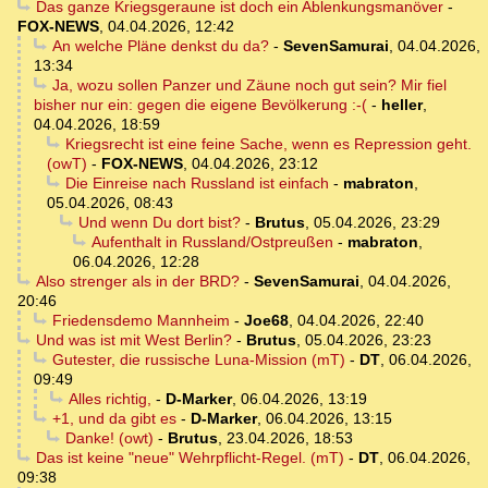
Das ganze Kriegsgeraune ist doch ein Ablenkungsmanöver
-
FOX-NEWS
,
04.04.2026, 12:42
An welche Pläne denkst du da?
-
SevenSamurai
,
04.04.2026,
13:34
Ja, wozu sollen Panzer und Zäune noch gut sein? Mir fiel
bisher nur ein: gegen die eigene Bevölkerung :-(
-
heller
,
04.04.2026, 18:59
Kriegsrecht ist eine feine Sache, wenn es Repression geht.
(owT)
-
FOX-NEWS
,
04.04.2026, 23:12
Die Einreise nach Russland ist einfach
-
mabraton
,
05.04.2026, 08:43
Und wenn Du dort bist?
-
Brutus
,
05.04.2026, 23:29
Aufenthalt in Russland/Ostpreußen
-
mabraton
,
06.04.2026, 12:28
Also strenger als in der BRD?
-
SevenSamurai
,
04.04.2026,
20:46
Friedensdemo Mannheim
-
Joe68
,
04.04.2026, 22:40
Und was ist mit West Berlin?
-
Brutus
,
05.04.2026, 23:23
Gutester, die russische Luna-Mission (mT)
-
DT
,
06.04.2026,
09:49
Alles richtig,
-
D-Marker
,
06.04.2026, 13:19
+1, und da gibt es
-
D-Marker
,
06.04.2026, 13:15
Danke! (owt)
-
Brutus
,
23.04.2026, 18:53
Das ist keine "neue" Wehrpflicht-Regel. (mT)
-
DT
,
06.04.2026,
09:38