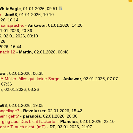
WhiteEagle
,
01.01.2026, 09:51
e
-
Joe68
,
01.01.2026, 10:10
026, 10:14
hrsansprache.
-
Ankawor
,
01.01.2026, 14:20
1.01.2026, 20:36
S
,
02.01.2026, 00:10
:26
2026, 16:44
5 nach 12
-
Martin
,
02.01.2026, 06:48
wor
,
02.01.2026, 06:38
-Müller: Alles gut, keine Sorge
-
Ankawor
,
02.01.2026, 07:07
 07:36
r
,
02.01.2026, 08:26
e68
,
02.01.2026, 19:05
mangellage?
-
Revoluzzer
,
02.01.2026, 15:42
mehr geht?
-
paranoia
,
02.01.2026, 20:30
ging aus. Das Licht flackerte.
-
Plancius
,
02.01.2026, 22:10
ht z.T. auch nicht. (mT)
-
DT
,
03.01.2026, 21:07