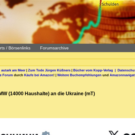
ts / Börsenlinks
Forumsarchive
 autark am Meer
|
Zum Tode Jürgen Küßners
|
Bücher vom Kopp-Verlag |
Datenschut
be Forum
durch
Käufe bei Amazon
! |
Weitere Buchempfehlungen
und
Amazonnavigat
MW (14000 Haushalte) an die Ukraine (mT)