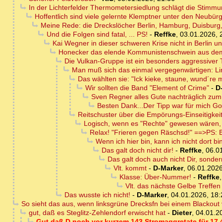
In der Lichterfelder Thermometersiedlung schlägt die Stim
Hoffentlich sind viele gelernte Klemptner unter den Neubür
Meine Rede: die Dreckslöcher Berlin, Hamburg, Duisburg,
Und die Folgen sind fatal, ... PS!
-
Reffke
,
03.01.2026, 
Kai Wegner in dieser schweren Krise nicht in Berlin un
Honecker das elende Kommunistenschwein aus dem
Die Vulkan-Gruppe ist ein besonders aggressiver 
Man muß sich das einmal vergegenwärtigen: Lin
Das wählten sie: "Ick kieke, staune, wund´re m
Wir sollten die Band "Element of Crime"
-
D
Sven Regner alles Gute nachträglich zum
Besten Dank...Der Tipp war für mich Go
Reitschuster über die Empörungs-Einseitigke
Logisch, wenn es "Rechte" gewesen wären,
Relax! "Frieren gegen Räschsd!" ==>PS: E
Wenn ich hier bin, kann ich nicht dort bi
Das galt doch nicht dir!
-
Reffke
,
06.0
Das galt doch auch nicht Dir, sonder
Vlt. kommt
-
D-Marker
,
06.01.2026
Klasse: Über-Nummer!
-
Reffke
Vlt. das nächste Gelbe Treffen
Das wusste ich nicht!
-
D-Marker
,
04.01.2026, 18:
So sieht das aus, wenn linksgrüne Drecksfn bei einem Blackout v
gut, daß es Steglitz-Zehlendorf erwischt hat
-
Dieter
,
04.01.2
Gut daß D noch vor kurzem 143 Stromaggretate für 17.