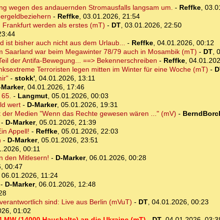
mung wegen des andauernden Stromausfalls langsam um.
-
Reffke
,
03.0
gergeldbeziehern
-
Reffke
,
03.01.2026, 21:54
 Frankfurt werden als erstes (mT)
-
DT
,
03.01.2026, 22:50
23:44
d ist bisher auch nicht aus dem Urlaub...
-
Reffke
,
04.01.2026, 00:12
 Saarland war beim Megawinter 78/79 auch in Mosambik (mT)
-
DT
,
0
Teil der Antifa-Bewegung... ==> Bekennerschreiben
-
Reffke
,
04.01.202
ksextreme Terroristen legen mitten im Winter für eine Woche (mT)
-
D
ir"
-
stokk'
,
04.01.2026, 13:11
-Marker
,
04.01.2026, 17:46
 65.
-
Langmut
,
05.01.2026, 00:03
ld wert
-
D-Marker
,
05.01.2026, 19:31
it der Medien "Wenn das Rechte gewesen wären ..." (mV)
-
BerndBorc
-
D-Marker
,
05.01.2026, 21:39
in Appell!
-
Reffke
,
05.01.2026, 22:03
n
-
D-Marker
,
05.01.2026, 23:51
1.2026, 00:11
n den Mitlesern!
-
D-Marker
,
06.01.2026, 00:28
, 00:47
,
06.01.2026, 11:24
-
D-Marker
,
06.01.2026, 12:48
28
erantwortlich sind: Live aus Berlin (mVuT)
-
DT
,
04.01.2026, 00:23
026, 01:02
4 MW (14000 Haushalte) an die Ukraine (mT)
-
DT
,
04.01.2026, 03:3