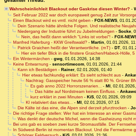
gesamter Thread:
Wahrscheinlichleit Blackout oder Gaskrise diesen Winter?
-
Seit Februar 2022 war doch europaweit genug Zeit zur Vorsorg
Einen Blackout wird es vmtl. nicht geben
-
FOX-NEWS
,
01.01.2
Dein Szenario hätte ähnliche Folgen. Und realistische Neuja
Niedergang der Industrie führt zu Jubelmeldungen
-
Socke
,
0
Nein, das heißt dann wirklich "Links ist vorbei"!
-
FOX-NEW
Manfred Haferburg - KKW Greifswald?
-
Martin
,
01.01.2026, 11
Patrick Graichen heißt der Verantwortliche. (mT)
-
DT
,
01.01.
Hier ein tiefer Blick in die finstere Graichen/Habeck-Hölle, 
Ein Wintermärchen
-
gwg
,
01.01.2026, 14:38
Keine Entwarnung
-
sensortimecom
,
01.01.2026, 21:44
Kann ich Bestädigen
-
Rainer
,
02.01.2026, 01:40
Hier etwas fachkundig erklärt: Es sieht schlecht aus
-
Anka
Nachtrag: Gasspeicher heute 56 % statt 80 %. Grüner BNA
Es gab anno 2022 Horrorszenarien...
-
MI
,
02.01.2026,
Das hätte auf Nordstream keinen Einfluss.
-
Ankawo
kurz erklärt in zwei Minuten
-
KiS
,
02.01.2026, 09:09
KI relativiert das etwas...
-
MI
,
02.01.2026, 07:15
Die Kälte ist das eine, die Alpen sind derzeit pfurztrocken
-
Jo
Die richtige Frage stellen: Wer hat ein Interesse an einer Gas
Was denkt der deutsche Michel, wenn die Gasheizung nicht 
Bei uns gab es soeben zwei kurze Stromausfälle. Der Fernseher 
In Südwest-Berlin ist momentan Blackout. Und die Fernwärme ge
Schöner Feldversuch
-
KiS
,
03.01.2026, 21:36