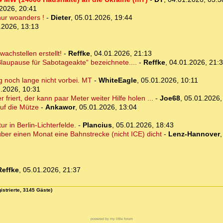
2026, 20:41
 nur woanders !
-
Dieter
,
05.01.2026, 19:44
.2026, 13:13
achstellen erstellt!
-
Reffke
,
04.01.2026, 21:13
„Blaupause für Sabotageakte“ bezeichnete....
-
Reffke
,
04.01.2026, 21:
ag noch lange nicht vorbei. MT
-
WhiteEagle
,
05.01.2026, 10:11
.2026, 10:31
 friert, der kann paar Meter weiter Hilfe holen ...
-
Joe68
,
05.01.2026,
uf die Mütze
-
Ankawor
,
05.01.2026, 13:04
r in Berlin-Lichterfelde.
-
Plancius
,
05.01.2026, 18:43
ber einen Monat eine Bahnstrecke (nicht ICE) dicht
-
Lenz-Hannover
Reffke
,
05.01.2026, 21:37
istrierte, 3145 Gäste)
powered by my little forum