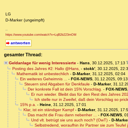
LG
D-Marker (ungeimpft)
--
https://www.youtube.com/watch?v=LqB2b223mOM
antworten
gesamter Thread:
Geldanlage für wenig Interessierte
-
Hans
,
30.12.2025, 17:13
Posting des Jahres #2: Hallo @Hans,
-
stokk'
,
30.12.2025, 22:
Mathematik ist unbestechlich
-
D-Marker
,
31.12.2025, 02:04
Ein weiteres Geheimnis ...
-
FOX-NEWS
,
31.12.2025, 09:13
Steuern sind Abgaben für Denkfaule
-
D-Marker
,
31.12.2
Der konkrete Fall ist dein 15% Vorschlag.
-
FOX-NEWS
Er nun wieder. Bleibt das für den Rest des Jahres 20
Ich stelle nur in Zweifel, daß dein Vorschlag so prick
15% p.a.
-
Heine
,
31.12.2025, 17:01
Klar, ist ein ständiger Kampf
-
D-Marker
,
31.12.2025, 17:
Das macht die Frau dann nebenher ...
-
FOX-NEWS
,
0
Und vlt. betrügt sie uns auch noch? (OwT)
-
D-Marke
Selbstredend, woraufhin ihr Partner sie zum Teufel ja