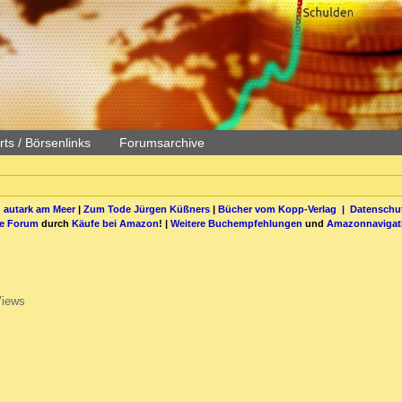
ts / Börsenlinks
Forumsarchive
 autark am Meer
|
Zum Tode Jürgen Küßners
|
Bücher vom Kopp-Verlag |
Datenschut
be Forum
durch
Käufe bei Amazon
! |
Weitere Buchempfehlungen
und
Amazonnavigat
Views