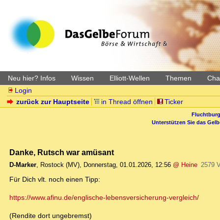
Neu hier? Infos
Wissen
Elliott-Wellen
Themen
Char
Login
zurück zur Hauptseite
in Thread öffnen
Ticker
Fluchtburg
Unterstützen Sie das Gel
Danke, Rutsch war amüsant
D-Marker
,
Rostock (MV)
,
Donnerstag, 01.01.2026, 12:56
@ Heine
2579 
Für Dich vlt. noch einen Tipp:
https://www.afinu.de/englische-lebensversicherung-vergleich/
(Rendite dort ungebremst)