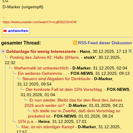
LG
D-Marker (ungeimpft)
--
https://www.youtube.com/watch?v=LqB2b223mOM
antworten
gesamter Thread:
RSS-Feed dieser Diskussion
Geldanlage für wenig Interessierte
-
Hans
,
30.12.2025, 17:13
Posting des Jahres #2: Hallo @Hans,
-
stokk'
,
30.12.2025,
22:32
Mathematik ist unbestechlich
-
D-Marker
,
31.12.2025, 02:04
Ein weiteres Geheimnis ...
-
FOX-NEWS
,
31.12.2025, 09:13
Steuern sind Abgaben für Denkfaule
-
D-Marker
,
31.12.2025, 09:54
Der konkrete Fall ist dein 15% Vorschlag.
-
FOX-NEWS
,
01.01.2026, 01:04
Er nun wieder. Bleibt das für den Rest des Jahres
2026 auch weiter so?
-
D-Marker
,
01.01.2026, 04:21
Ich stelle nur in Zweifel, daß dein Vorschlag so
prickelnd ist
-
FOX-NEWS
,
01.01.2026, 08:24
15% p.a.
-
Heine
,
31.12.2025, 17:01
Klar, ist ein ständiger Kampf
-
D-Marker
,
31.12.2025,
17:57