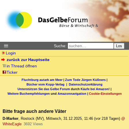
Suche:
Los
Login
zurück zur Hauptseite
in Thread öffnen
Ticker
Fluchtburg autark am Meer
|
Zum Tode Jürgen Küßners
|
Bücher vom Kopp-Verlag |
Datenschutzerklärung
Unterstützen Sie das Gelbe Forum
durch
Käufe bei Amazon
! |
Weitere Buchempfehlungen
und
Amazonnavigation
|
Cookie-Einstellungen
Bitte frage auch andere Väter
D-Marker
,
Rostock (MV)
,
Mittwoch, 31.12.2025, 11:46
(vor 218 Tagen)
@
WhiteEagle
3692 Views