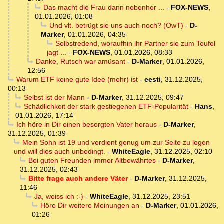
Das macht die Frau dann nebenher ...
-
FOX-NEWS
,
01.01.2026, 01:08
Und vlt. betrügt sie uns auch noch? (OwT)
-
D-
Marker
,
01.01.2026, 04:35
Selbstredend, woraufhin ihr Partner sie zum Teufel
jagt ...
-
FOX-NEWS
,
01.01.2026, 08:33
Danke, Rutsch war amüsant
-
D-Marker
,
01.01.2026,
12:56
Warum ETF keine gute Idee (mehr) ist
-
eesti
,
31.12.2025,
00:13
Selbst ist der Mann
-
D-Marker
,
31.12.2025, 09:47
Schädlichkeit der stark gestiegenen ETF-Popularität
-
Hans
,
01.01.2026, 17:14
Ich höre in Dir einen besorgten Vater heraus
-
D-Marker
,
31.12.2025, 01:39
Mein Sohn ist 19 und verdient genug um zur Seite zu legen
und will dies auch unbedingt.
-
WhiteEagle
,
31.12.2025, 02:10
Bei guten Freunden immer Altbewährtes
-
D-Marker
,
31.12.2025, 02:43
Bitte frage auch andere Väter
-
D-Marker
,
31.12.2025,
11:46
Ja, weiss ich :-)
-
WhiteEagle
,
31.12.2025, 23:51
Höre Dir weitere Meinungen an
-
D-Marker
,
01.01.2026,
01:26