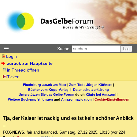
Suche:
Los
Login
zurück zur Hauptseite
in Thread öffnen
Ticker
Fluchtburg autark am Meer
|
Zum Tode Jürgen Küßners
|
Bücher vom Kopp-Verlag |
Datenschutzerklärung
Unterstützen Sie das Gelbe Forum
durch
Käufe bei Amazon
! |
Weitere Buchempfehlungen
und
Amazonnavigation
|
Cookie-Einstellungen
Tja, der Kaiser ist nackig und es ist kein schöner Anblick
...
FOX-NEWS
,
fair and balanced
,
Samstag, 27.12.2025, 10:13
(vor 224