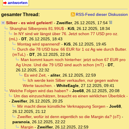
antworten
gesamter Thread:
RSS-Feed dieser Diskussion
Silber - es wird gefeiert!
-
Zweifler
,
26.12.2025, 17:54
Shanghai Silberpreis 81.99U$
-
KiS
,
26.12.2025, 18:34
In NY sind wir längst über 76. Jetzt schon 77 USD pro oz.
(mL)
-
DT
,
26.12.2025, 18:43
Montag wird spannend!
-
KiS
,
26.12.2025, 19:45
Durch die 78 USD bzw. 66 EUR für 1 oz Ag wie durch Butter.
(mTuL)
-
DT
,
26.12.2025, 22:04
Man kommt kaum noch hinterher: jetzt schon 67 EUR pro
Ag Unze. Und die 79 USD sind auch schon (mT)
-
DT
,
26.12.2025, 22:32
Es wird Zeit,
-
aliter
,
26.12.2025, 22:59
Ich werde kein Silber verkaufen, nur gegen wahre
Werte tauschen.
-
WhiteEagle
,
27.12.2025, 09:41
Welche Folgen wird das haben?
-
Joe68
,
26.12.2025, 20:08
Um das einzuschätzen, braucht es einen wirklichen Überblick -
-
Zweifler
,
26.12.2025, 20:25
Mir macht diese künstliche Verknappung Sorgen
-
Joe68
,
26.12.2025, 21:12
Zweifler, wofür ist denn eigentlich so die Margin da? (oT)
-
paranoia
,
26.12.2025, 22:22
Margin
-
Zweifler
,
26.12.2025, 22:59