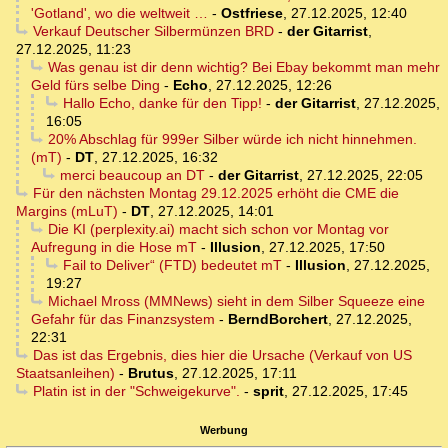
'Gotland', wo die weltweit …
-
Ostfriese
,
27.12.2025, 12:40
Verkauf Deutscher Silbermünzen BRD
-
der Gitarrist
,
27.12.2025, 11:23
Was genau ist dir denn wichtig? Bei Ebay bekommt man mehr
Geld fürs selbe Ding
-
Echo
,
27.12.2025, 12:26
Hallo Echo, danke für den Tipp!
-
der Gitarrist
,
27.12.2025,
16:05
20% Abschlag für 999er Silber würde ich nicht hinnehmen.
(mT)
-
DT
,
27.12.2025, 16:32
merci beaucoup an DT
-
der Gitarrist
,
27.12.2025, 22:05
Für den nächsten Montag 29.12.2025 erhöht die CME die
Margins (mLuT)
-
DT
,
27.12.2025, 14:01
Die KI (perplexity.ai) macht sich schon vor Montag vor
Aufregung in die Hose mT
-
Illusion
,
27.12.2025, 17:50
Fail to Deliver“ (FTD) bedeutet mT
-
Illusion
,
27.12.2025,
19:27
Michael Mross (MMNews) sieht in dem Silber Squeeze eine
Gefahr für das Finanzsystem
-
BerndBorchert
,
27.12.2025,
22:31
Das ist das Ergebnis, dies hier die Ursache (Verkauf von US
Staatsanleihen)
-
Brutus
,
27.12.2025, 17:11
Platin ist in der "Schweigekurve".
-
sprit
,
27.12.2025, 17:45
Werbung