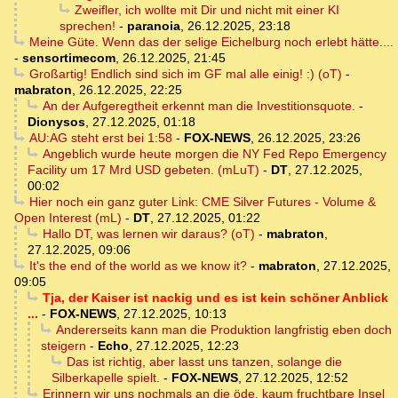
Zweifler, ich wollte mit Dir und nicht mit einer KI
sprechen!
-
paranoia
,
26.12.2025, 23:18
Meine Güte. Wenn das der selige Eichelburg noch erlebt hätte....
-
sensortimecom
,
26.12.2025, 21:45
Großartig! Endlich sind sich im GF mal alle einig! :) (oT)
-
mabraton
,
26.12.2025, 22:25
An der Aufgeregtheit erkennt man die Investitionsquote.
-
Dionysos
,
27.12.2025, 01:18
AU:AG steht erst bei 1:58
-
FOX-NEWS
,
26.12.2025, 23:26
Angeblich wurde heute morgen die NY Fed Repo Emergency
Facility um 17 Mrd USD gebeten. (mLuT)
-
DT
,
27.12.2025,
00:02
Hier noch ein ganz guter Link: CME Silver Futures - Volume &
Open Interest (mL)
-
DT
,
27.12.2025, 01:22
Hallo DT, was lernen wir daraus? (oT)
-
mabraton
,
27.12.2025, 09:06
It's the end of the world as we know it?
-
mabraton
,
27.12.2025,
09:05
Tja, der Kaiser ist nackig und es ist kein schöner Anblick
...
-
FOX-NEWS
,
27.12.2025, 10:13
Andererseits kann man die Produktion langfristig eben doch
steigern
-
Echo
,
27.12.2025, 12:23
Das ist richtig, aber lasst uns tanzen, solange die
Silberkapelle spielt.
-
FOX-NEWS
,
27.12.2025, 12:52
Erinnern wir uns nochmals an die öde, kaum fruchtbare Insel