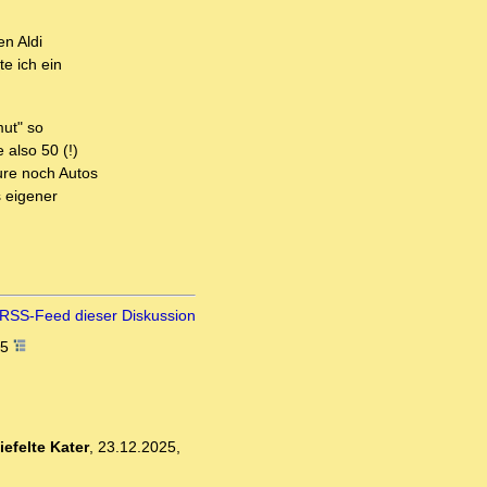
n Aldi
e ich ein
mut" so
 also 50 (!)
ure noch Autos
s eigener
RSS-Feed dieser Diskussion
05
iefelte Kater
,
23.12.2025,