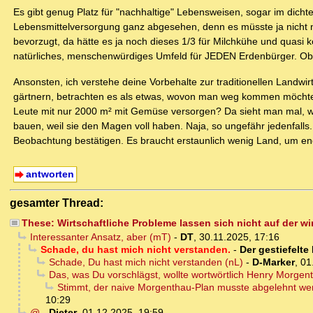
Es gibt genug Platz für "nachhaltige" Lebensweisen, sogar im dich
Lebensmittelversorgung ganz abgesehen, denn es müsste ja nicht no
bevorzugt, da hätte es ja noch dieses 1/3 für Milchkühe und quasi k
natürliches, menschenwürdiges Umfeld für JEDEN Erdenbürger. Ob 
Ansonsten, ich verstehe deine Vorbehalte zur traditionellen Landwi
gärtnern, betrachten es als etwas, wovon man weg kommen möchte. Gl
Leute mit nur 2000 m² mit Gemüse versorgen? Da sieht man mal, wi
bauen, weil sie den Magen voll haben. Naja, so ungefähr jedenfall
Beobachtung bestätigen. Es braucht erstaunlich wenig Land, um en
antworten
gesamter Thread:
These: Wirtschaftliche Probleme lassen sich nicht auf der w
Interessanter Ansatz, aber (mT)
-
DT
,
30.11.2025, 17:16
Schade, du hast mich nicht verstanden.
-
Der gestiefelte
Schade, Du hast mich nicht verstanden (nL)
-
D-Marker
,
01
Das, was Du vorschlägst, wollte wortwörtlich Henry Morgen
Stimmt, der naive Morgenthau-Plan musste abgelehnt wer
10:29
@
-
Dieter
,
01.12.2025, 19:59