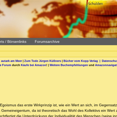
ts / Börsenlinks
Forumsarchive
 autark am Meer
|
Zum Tode Jürgen Küßners
|
Bücher vom Kopp-Verlag |
Datenschut
be Forum
durch
Käufe bei Amazon
! |
Weitere Buchempfehlungen
und
Amazonnavigat
 Egoismus das erste Wirkprinzip ist, wie ein Wert an sich, im Gegensat
Gemeineigentum, da ist theoretisch das Wohl des Kollektivs ein Wert a
chtfertigt die Unterdrückung der Individualität des Menschen (seine i