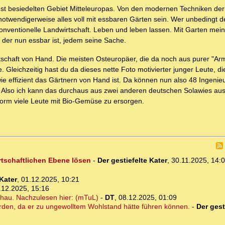
test besiedelten Gebiet Mitteleuropas. Von den modernen Techniken der
twendigerweise alles voll mit essbaren Gärten sein. Wer unbedingt de
onventionelle Landwirtschaft. Leben und leben lassen. Mit Garten meint
der nun essbar ist, jedem seine Sache.
rtschaft von Hand. Die meisten Osteuropäer, die da noch aus purer "Ar
eichzeitig hast du da dieses nette Foto motivierter junger Leute, die
e effizient das Gärtnern von Hand ist. Da können nun also 48 Ingenie
s. Also ich kann das durchaus aus zwei anderen deutschen Solawies au
orm viele Leute mit Bio-Gemüse zu ersorgen.
irtschaftlichen Ebene lösen
-
Der gestiefelte Kater
,
30.11.2025, 14:
 Kater
,
01.12.2025, 10:21
.12.2025, 15:16
thau. Nachzulesen hier: (mTuL)
-
DT
,
08.12.2025, 01:09
den, da er zu ungewolltem Wohlstand hätte führen können.
-
Der gest