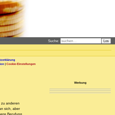
Suche:
Los
zerklärung
ion
|
Cookie-Einstellungen
Werbung
z zu anderen
n sich, aber
nnere Berufung