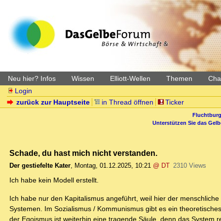
Neu hier? Infos
Wissen
Elliott-Wellen
Themen
Char
Login
zurück zur Hauptseite
in Thread öffnen
Ticker
Fluchtburg
Unterstützen Sie das Gel
Schade, du hast mich nicht verstanden.
Der gestiefelte Kater
,
Montag, 01.12.2025, 10:21
@ DT
2310 Views
Ich habe kein Modell erstellt.
Ich habe nur den Kapitalismus angeführt, weil hier der menschliche
Systemen. Im Sozialismus / Kommunismus gibt es ein theoretisches 
der Egoismus ist weiterhin eine tragende Säule, denn das System re