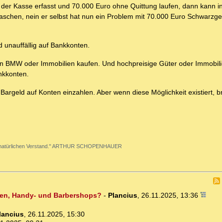
 der Kasse erfasst und 70.000 Euro ohne Quittung laufen, dann kann i
aschen, nein er selbst hat nun ein Problem mit 70.000 Euro Schwarzge
d unauffällig auf Bankkonten.
 einen BMW oder Immobilien kaufen. Und hochpreisige Güter oder Immobi
nkkonten.
h Bargeld auf Konten einzahlen. Aber wenn diese Möglichkeit existiert, 
g den natürlichen Verstand." ARTHUR SCHOPENHAUER
den, Handy- und Barbershops?
-
Plancius
,
26.11.2025, 13:36
lancius
,
26.11.2025, 15:30