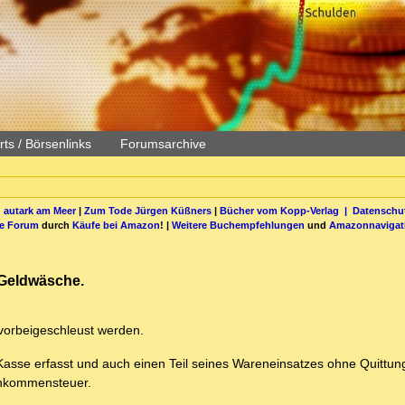
ts / Börsenlinks
Forumsarchive
 autark am Meer
|
Zum Tode Jürgen Küßners
|
Bücher vom Kopp-Verlag |
Datenschut
be Forum
durch
Käufe bei Amazon
! |
Weitere Buchempfehlungen
und
Amazonnavigat
 Geldwäsche.
 vorbeigeschleust werden.
Kasse erfasst und auch einen Teil seines Wareneinsatzes ohne Quittun
Einkommensteuer.