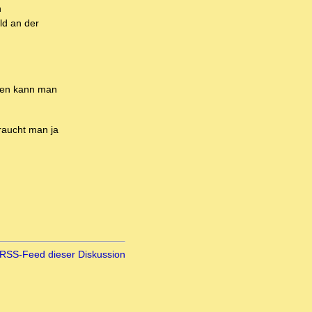
n
ld an der
lien kann man
braucht man ja
RSS-Feed dieser Diskussion