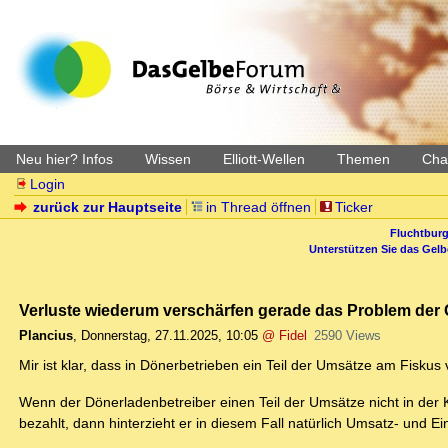
Neu hier? Infos
Wissen
Elliott-Wellen
Themen
Char
Login
zurück zur Hauptseite
in Thread öffnen
Ticker
Fluchtburg
Unterstützen Sie das Gel
Verluste wiederum verschärfen gerade das Problem der
Plancius
,
Donnerstag, 27.11.2025, 10:05
@ Fidel
2590 Views
Mir ist klar, dass in Dönerbetrieben ein Teil der Umsätze am Fiskus
Wenn der Dönerladenbetreiber einen Teil der Umsätze nicht in der 
bezahlt, dann hinterzieht er in diesem Fall natürlich Umsatz- und 