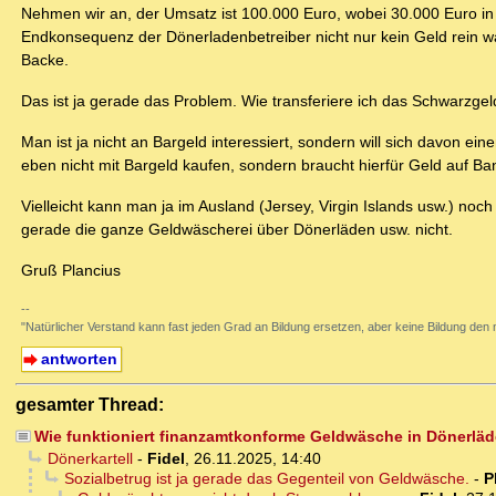
Nehmen wir an, der Umsatz ist 100.000 Euro, wobei 30.000 Euro in
Endkonsequenz der Dönerladenbetreiber nicht nur kein Geld rein w
Backe.
Das ist ja gerade das Problem. Wie transferiere ich das Schwarzgel
Man ist ja nicht an Bargeld interessiert, sondern will sich davon
eben nicht mit Bargeld kaufen, sondern braucht hierfür Geld auf Ba
Vielleicht kann man ja im Ausland (Jersey, Virgin Islands usw.) noc
gerade die ganze Geldwäscherei über Dönerläden usw. nicht.
Gruß Plancius
--
"Natürlicher Verstand kann fast jeden Grad an Bildung ersetzen, aber keine Bildun
antworten
gesamter Thread:
Wie funktioniert finanzamtkonforme Geldwäsche in Dönerlä
Dönerkartell
-
Fidel
,
26.11.2025, 14:40
Sozialbetrug ist ja gerade das Gegenteil von Geldwäsche.
-
P