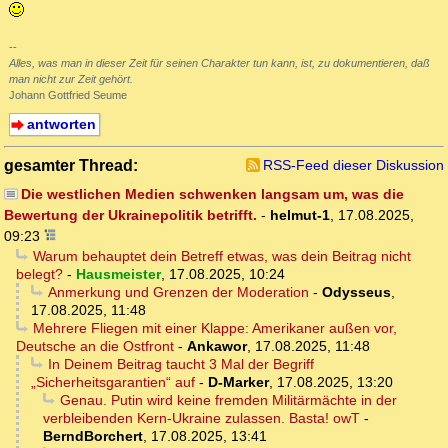
--
Alles, was man in dieser Zeit für seinen Charakter tun kann, ist, zu dokumentieren, daß
man nicht zur Zeit gehört.
Johann Gottfried Seume
antworten
gesamter Thread:
RSS-Feed dieser Diskussion
Die westlichen Medien schwenken langsam um, was die
Bewertung der Ukrainepolitik betrifft.
-
helmut-1
,
17.08.2025,
09:23
Warum behauptet dein Betreff etwas, was dein Beitrag nicht
belegt?
-
Hausmeister
,
17.08.2025, 10:24
Anmerkung und Grenzen der Moderation
-
Odysseus
,
17.08.2025, 11:48
Mehrere Fliegen mit einer Klappe: Amerikaner außen vor,
Deutsche an die Ostfront
-
Ankawor
,
17.08.2025, 11:48
In Deinem Beitrag taucht 3 Mal der Begriff
„Sicherheitsgarantien“ auf
-
D-Marker
,
17.08.2025, 13:20
Genau. Putin wird keine fremden Militärmächte in der
verbleibenden Kern-Ukraine zulassen. Basta! owT
-
BerndBorchert
,
17.08.2025, 13:41