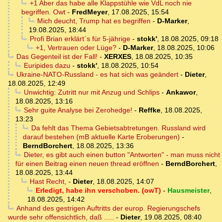
+1 Aber das habe alle Klappstühle wie VdL noch nie
begriffen. Owt
-
FredMeyer
,
17.08.2025, 15:54
Mich deucht, Trump hat es begriffen
-
D-Marker
,
19.08.2025, 18:44
Profi Brian erklärt´s für 5-jährige
-
stokk'
,
18.08.2025, 09:18
+1, Vertrauen oder Lüge?
-
D-Marker
,
18.08.2025, 10:06
Das Gegenteil ist der Fall!
-
XERXES
,
18.08.2025, 10:35
Euripides dazu
-
stokk'
,
18.08.2025, 10:54
Ukraine-NATO-Russland - es hat sich was geändert
-
Dieter
,
18.08.2025, 12:49
Unwichtig: Zutritt nur mit Anzug und Schlips
-
Ankawor
,
18.08.2025, 13:16
Sehr guite Analyse bei Zerohedge!
-
Reffke
,
18.08.2025,
13:23
Da fehlt das Thema Gebietsabtretungen. Russland wird
darauf bestehen (mB aktuelle Karte Eroberungen)
-
BerndBorchert
,
18.08.2025, 13:36
Dieter, es gibt auch einen button "Antworten" - man muss nicht
für einen Beitrag einen neuen thread eröffnen
-
BerndBorchert
,
18.08.2025, 13:44
Hast Recht,
-
Dieter
,
18.08.2025, 14:07
Erledigt, habe ihn verschoben. (owT)
-
Hausmeister
,
18.08.2025, 14:42
Anhand des gestrigen Auftritts der europ. Regierungschefs
wurde sehr offensichtlich, daß .....
-
Dieter
,
19.08.2025, 08:40