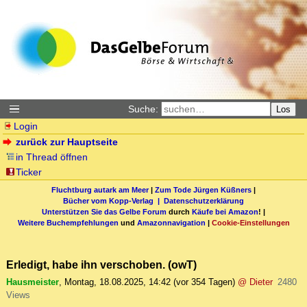
Suche:
Los
Login
zurück zur Hauptseite
in Thread öffnen
Ticker
Fluchtburg autark am Meer
|
Zum Tode Jürgen Küßners
|
Bücher vom Kopp-Verlag |
Datenschutzerklärung
Unterstützen Sie das Gelbe Forum
durch
Käufe bei Amazon
! |
Weitere Buchempfehlungen
und
Amazonnavigation
|
Cookie-Einstellungen
Erledigt, habe ihn verschoben. (owT)
Hausmeister
,
Montag, 18.08.2025, 14:42
(vor 354 Tagen)
@ Dieter
2480
Views