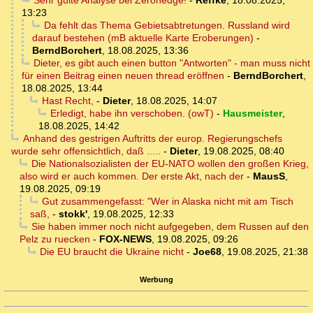
Sehr guite Analyse bei Zerohedge!
-
Reffke
,
18.08.2025,
13:23
Da fehlt das Thema Gebietsabtretungen. Russland wird
darauf bestehen (mB aktuelle Karte Eroberungen)
-
BerndBorchert
,
18.08.2025, 13:36
Dieter, es gibt auch einen button "Antworten" - man muss nicht
für einen Beitrag einen neuen thread eröffnen
-
BerndBorchert
,
18.08.2025, 13:44
Hast Recht,
-
Dieter
,
18.08.2025, 14:07
Erledigt, habe ihn verschoben. (owT)
-
Hausmeister
,
18.08.2025, 14:42
Anhand des gestrigen Auftritts der europ. Regierungschefs
wurde sehr offensichtlich, daß .....
-
Dieter
,
19.08.2025, 08:40
Die Nationalsozialisten der EU-NATO wollen den großen Krieg,
also wird er auch kommen. Der erste Akt, nach der
-
MausS
,
19.08.2025, 09:19
Gut zusammengefasst: "Wer in Alaska nicht mit am Tisch
saß,
-
stokk'
,
19.08.2025, 12:33
Sie haben immer noch nicht aufgegeben, dem Russen auf den
Pelz zu ruecken
-
FOX-NEWS
,
19.08.2025, 09:26
Die EU braucht die Ukraine nicht
-
Joe68
,
19.08.2025, 21:38
Werbung