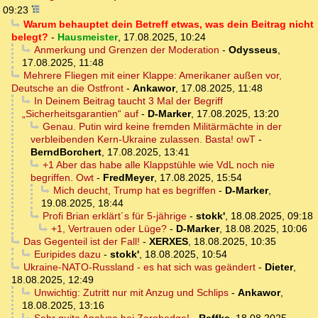
09:23
Warum behauptet dein Betreff etwas, was dein Beitrag nicht
belegt?
-
Hausmeister
,
17.08.2025, 10:24
Anmerkung und Grenzen der Moderation
-
Odysseus
,
17.08.2025, 11:48
Mehrere Fliegen mit einer Klappe: Amerikaner außen vor,
Deutsche an die Ostfront
-
Ankawor
,
17.08.2025, 11:48
In Deinem Beitrag taucht 3 Mal der Begriff
„Sicherheitsgarantien“ auf
-
D-Marker
,
17.08.2025, 13:20
Genau. Putin wird keine fremden Militärmächte in der
verbleibenden Kern-Ukraine zulassen. Basta! owT
-
BerndBorchert
,
17.08.2025, 13:41
+1 Aber das habe alle Klappstühle wie VdL noch nie
begriffen. Owt
-
FredMeyer
,
17.08.2025, 15:54
Mich deucht, Trump hat es begriffen
-
D-Marker
,
19.08.2025, 18:44
Profi Brian erklärt´s für 5-jährige
-
stokk'
,
18.08.2025, 09:18
+1, Vertrauen oder Lüge?
-
D-Marker
,
18.08.2025, 10:06
Das Gegenteil ist der Fall!
-
XERXES
,
18.08.2025, 10:35
Euripides dazu
-
stokk'
,
18.08.2025, 10:54
Ukraine-NATO-Russland - es hat sich was geändert
-
Dieter
,
18.08.2025, 12:49
Unwichtig: Zutritt nur mit Anzug und Schlips
-
Ankawor
,
18.08.2025, 13:16