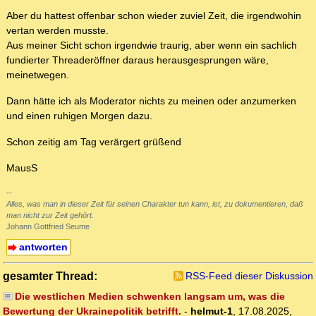
Aber du hattest offenbar schon wieder zuviel Zeit, die irgendwohin
vertan werden musste.
Aus meiner Sicht schon irgendwie traurig, aber wenn ein sachlich
fundierter Threaderöffner daraus herausgesprungen wäre,
meinetwegen.
Dann hätte ich als Moderator nichts zu meinen oder anzumerken
und einen ruhigen Morgen dazu.
Schon zeitig am Tag verärgert grüßend
MausS
--
Alles, was man in dieser Zeit für seinen Charakter tun kann, ist, zu dokumentieren, daß
man nicht zur Zeit gehört.
Johann Gottfried Seume
antworten
gesamter Thread:
RSS-Feed dieser Diskussion
Die westlichen Medien schwenken langsam um, was die
Bewertung der Ukrainepolitik betrifft.
-
helmut-1
,
17.08.2025,