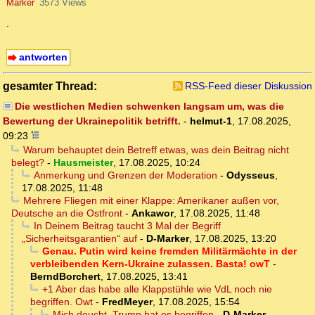
Marker
3573 Views
.
antworten
gesamter Thread:
RSS-Feed dieser Diskussion
Die westlichen Medien schwenken langsam um, was die
Bewertung der Ukrainepolitik betrifft.
-
helmut-1
,
17.08.2025,
09:23
Warum behauptet dein Betreff etwas, was dein Beitrag nicht
belegt?
-
Hausmeister
,
17.08.2025, 10:24
Anmerkung und Grenzen der Moderation
-
Odysseus
,
17.08.2025, 11:48
Mehrere Fliegen mit einer Klappe: Amerikaner außen vor,
Deutsche an die Ostfront
-
Ankawor
,
17.08.2025, 11:48
In Deinem Beitrag taucht 3 Mal der Begriff
„Sicherheitsgarantien“ auf
-
D-Marker
,
17.08.2025, 13:20
Genau. Putin wird keine fremden Militärmächte in der
verbleibenden Kern-Ukraine zulassen. Basta! owT
-
BerndBorchert
,
17.08.2025, 13:41
+1 Aber das habe alle Klappstühle wie VdL noch nie
begriffen. Owt
-
FredMeyer
,
17.08.2025, 15:54
Mich deucht, Trump hat es begriffen
-
D-Marker
,