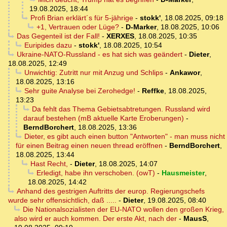
19.08.2025, 18:44
Profi Brian erklärt´s für 5-jährige
-
stokk'
,
18.08.2025, 09:18
+1, Vertrauen oder Lüge?
-
D-Marker
,
18.08.2025, 10:06
Das Gegenteil ist der Fall!
-
XERXES
,
18.08.2025, 10:35
Euripides dazu
-
stokk'
,
18.08.2025, 10:54
Ukraine-NATO-Russland - es hat sich was geändert
-
Dieter
,
18.08.2025, 12:49
Unwichtig: Zutritt nur mit Anzug und Schlips
-
Ankawor
,
18.08.2025, 13:16
Sehr guite Analyse bei Zerohedge!
-
Reffke
,
18.08.2025,
13:23
Da fehlt das Thema Gebietsabtretungen. Russland wird
darauf bestehen (mB aktuelle Karte Eroberungen)
-
BerndBorchert
,
18.08.2025, 13:36
Dieter, es gibt auch einen button "Antworten" - man muss nicht
für einen Beitrag einen neuen thread eröffnen
-
BerndBorchert
,
18.08.2025, 13:44
Hast Recht,
-
Dieter
,
18.08.2025, 14:07
Erledigt, habe ihn verschoben. (owT)
-
Hausmeister
,
18.08.2025, 14:42
Anhand des gestrigen Auftritts der europ. Regierungschefs
wurde sehr offensichtlich, daß .....
-
Dieter
,
19.08.2025, 08:40
Die Nationalsozialisten der EU-NATO wollen den großen Krieg,
also wird er auch kommen. Der erste Akt, nach der
-
MausS
,